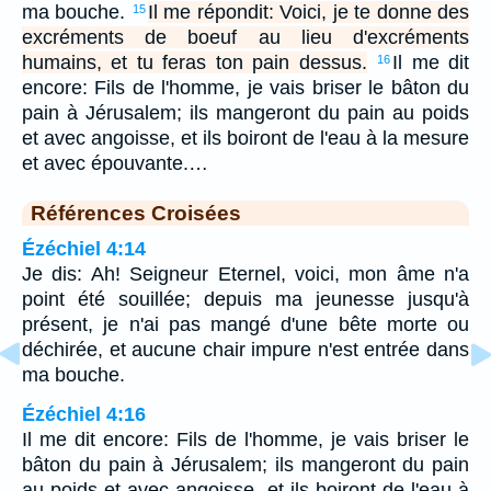
ma bouche.
Il me répondit: Voici, je te donne des
15
excréments de boeuf au lieu d'excréments
humains, et tu feras ton pain dessus.
Il me dit
16
encore: Fils de l'homme, je vais briser le bâton du
pain à Jérusalem; ils mangeront du pain au poids
et avec angoisse, et ils boiront de l'eau à la mesure
et avec épouvante.…
Références Croisées
Ézéchiel 4:14
Je dis: Ah! Seigneur Eternel, voici, mon âme n'a
point été souillée; depuis ma jeunesse jusqu'à
présent, je n'ai pas mangé d'une bête morte ou
déchirée, et aucune chair impure n'est entrée dans
ma bouche.
Ézéchiel 4:16
Il me dit encore: Fils de l'homme, je vais briser le
bâton du pain à Jérusalem; ils mangeront du pain
au poids et avec angoisse, et ils boiront de l'eau à