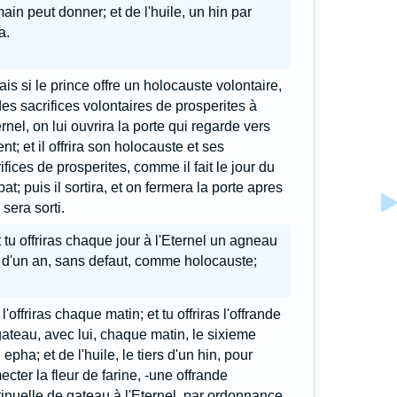
ain peut donner; et de l'huile, un hin par
a.
is si le prince offre un holocauste volontaire,
es sacrifices volontaires de prosperites à
ernel, on lui ouvrira la porte qui regarde vers
ient; et il offrira son holocauste et ses
ifices de prosperites, comme il fait le jour du
at; puis il sortira, et on fermera la porte apres
l sera sorti.
 tu offriras chaque jour à l'Eternel un agneau
 d'un an, sans defaut, comme holocauste;
 l'offriras chaque matin; et tu offriras l'offrande
ateau, avec lui, chaque matin, le sixieme
 epha; et de l'huile, le tiers d'un hin, pour
cter la fleur de farine, -une offrande
inuelle de gateau à l'Eternel, par ordonnance