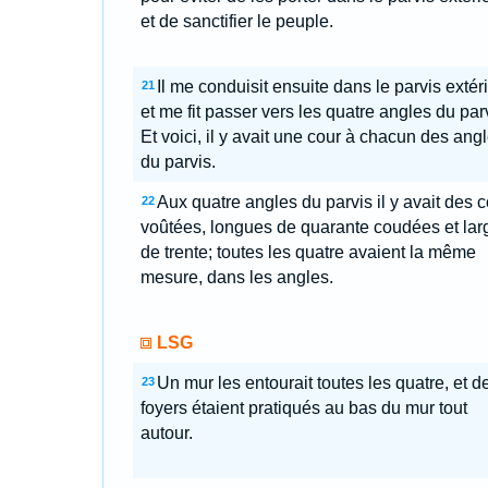
et de sanctifier le peuple.
Il me conduisit ensuite dans le parvis extéri
21
et me fit passer vers les quatre angles du par
Et voici, il y avait une cour à chacun des ang
du parvis.
Aux quatre angles du parvis il y avait des 
22
voûtées, longues de quarante coudées et lar
de trente; toutes les quatre avaient la même
mesure, dans les angles.
LSG
Un mur les entourait toutes les quatre, et d
23
foyers étaient pratiqués au bas du mur tout
autour.