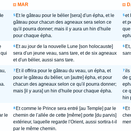
MAR
D
de
Et le gâteau pour le bélier [sera] d'un épha, et le
et 
5
5
n
gâteau pour chacun des agneaux sera selon ce
et p
qu'il pourra donner; mais il y aura un hin d'huile
que 
pour chaque épha.
eph
e
Et au jour de la nouvelle Lune [son holocauste]
Et
6
6
 qui
sera d'un jeune veau, sans tare, et de six agneaux
sans
et d'un bélier, aussi sans tare.
au,
Et il offrira pour le gâteau du veau, un épha, et
ils
7
7
pour le gâteau du bélier, un [autre] épha, et pour
de g
ha.
chacun des agneaux selon ce qu'il pourra donner;
epha
mais [il y aura] un hin d'huile pour chaque épha.
ce q
hin 
Et comme le Prince sera entré [au Temple] par le
Et 
8
8
ar le
chemin de l'allée de cette [même] porte [du parvis]
chem
extérieur, laquelle regarde l'Orient, aussi sortira-t-il
mem
par le même chemin.