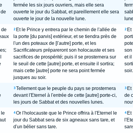
e
fermée les six jours ouvriers, mais elle sera
ferm
 de
ouverte le jour du Sabbat, et pareillement elle sera
sabb
ouverte le jour de la nouvelle lune.
lune
e de
Et le Prince y entrera par le chemin de l'allée de
Et
2
2
teaux
la porte [du parvis] extérieur, et se tiendra près de
port
l'un des poteaux de [l'autre] porte, et les
pote
es;
Sacrificateurs prépareront son holocauste et ses
son 
l
sacrifices de prospérité; puis il se prosternera sur
et i
e
le seuil de cette [autre] porte, et ensuite il sortira;
sort
mais cette [autre] porte ne sera point fermée
soir.
jusques au soir.
Tellement que le peuple du pays se prosternera
Et
3
3
e
devant l'Eternel à l'entrée de cette [autre] porte-ci,
de c
les jours de Sabbat et des nouvelles lunes.
nouv
 le
Or l'holocauste que le Prince offrira à l'Eternel le
Et
4
4
aut
jour du Sabbat sera de six agneaux sans tare, et
l'Et
d'un bélier sans tare.
sans