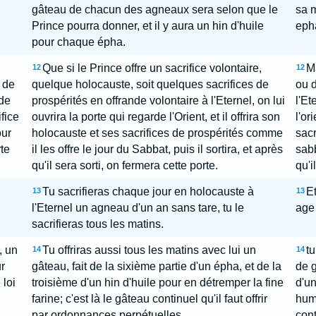
gâteau de chacun des agneaux sera selon que le
sa m
Prince pourra donner, et il y aura un hin d'huile
eph
pour chaque épha.
Que si le Prince offre un sacrifice volontaire,
Ma
12
12
s de
quelque holocauste, soit quelques sacrifices de
ou d
 de
prospérités en offrande volontaire à l'Eternel, on lui
l'Et
ifice
ouvrira la porte qui regarde l'Orient, et il offrira son
l'or
our
holocauste et ses sacrifices de prospérités comme
sacr
rte
il les offre le jour du Sabbat, puis il sortira, et après
sabb
qu'il sera sorti, on fermera cette porte.
qu'i
Tu sacrifieras chaque jour en holocauste à
Et
13
13
l'Eternel un agneau d'un an sans tare, tu le
age
sacrifieras tous les matins.
, un
Tu offriras aussi tous les matins avec lui un
tu
14
14
r
gâteau, fait de la sixième partie d'un épha, et de la
de g
 loi
troisième d'un hin d'huile pour en détremper la fine
d'un
farine; c'est là le gâteau continuel qu'il faut offrir
hume
par ordonnances perpétuelles.
cont