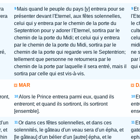
ra
Mais quand le peuple du pays [y] entrera pour se
Et
9
9
rera
présenter devant l'Eternel, aux fêtes solennelles,
l'Et
celui qui y entrera par le chemin de la porte du
le c
Septentrion pour y adorer l'Eternel, sortira par le
cult
chemin de la porte du Midi; et celui qui y entrera
celu
par le chemin de la porte du Midi, sortira par le
midi
ré,
chemin de la porte qui regarde vers le Septentrion;
ne s
tellement que personne ne retournera par le
par 
chemin de la porte par laquelle il sera entré, mais il
qui 
sortira par celle qui est vis-à-vis.
MAR
D
ront,
Alors le Prince entrera parmi eux, quand ils
Et
10
10
entreront; et quand ils sortiront, ils sortiront
entr
[ensemble].
ens
d'un
Or dans ces fêtes solennelles, et dans ces
Et
11
11
, et
solennités, le gâteau d'un veau sera d'un épha, et
gate
 hin
[le gâteau] d'un bélier d'un [autre] épha, et le
epha