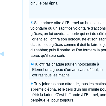
d'huile par épha.
Si le prince offre à l'Eternel un holocauste
12
volontaire ou un sacrifice volontaire d'action
grâces, on lui ouvrira la porte qui est du côté
l'orient, et il offrira son holocauste et son sacr
d'actions de grâces comme il doit le faire le j
du sabbat; puis il sortira, et l'on fermera la po
après qu'il sera sorti.
Tu offriras chaque jour en holocauste à
13
l'Eternel un agneau d'un an, sans défaut; tu
l'offriras tous les matins.
Tu y joindras pour offrande, tous les matins
14
sixième d'épha, et le tiers d'un hin d'huile pou
pétrir la farine. C'est l'offrande à l'Eternel, une
perpétuelle, pour toujours.