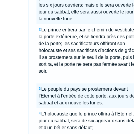
les six jours ouvriers; mais elle sera ouverte l
jour du sabbat, elle sera aussi ouverte le jour
la nouvelle lune.
Le prince entrera par le chemin du vestibul
2
la porte extérieure, et se tiendra près des po
de la porte; les sacrificateurs offriront son
holocauste et ses sacrifices d'actions de grâc
il se prosternera sur le seuil de la porte, puis i
sortira, et la porte ne sera pas fermée avant l
soir.
Le peuple du pays se prosternera devant
3
l'Eternel à l'entrée de cette porte, aux jours d
sabbat et aux nouvelles lunes.
L'holocauste que le prince offrira à l'Eternel,
4
jour du sabbat, sera de six agneaux sans déf
et d'un bélier sans défaut;