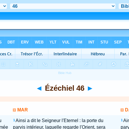
◄
Ézéchiel 46
►
MAR
D
u
Ainsi a dit le Seigneur l'Eternel : la porte du
Ain
1
1
ermée
parvis intérieur, laquelle regarde l'Orient, sera
parv