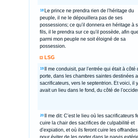
Le prince ne prendra rien de l'héritage du
18
peuple, il ne le dépouillera pas de ses
possessions; ce qu'il donnera en héritage à 
fils, il le prendra sur ce qu'il possède, afin qu
parmi mon peuple ne soit éloigné de sa
possession.
LSG
Il me conduisit, par l'entrée qui était à côté 
19
porte, dans les chambres saintes destinées 
sacrificateurs, vers le septentrion. Et voici, il 
avait un lieu dans le fond, du côté de l'occide
Il me dit: C'est le lieu où les sacrificateurs f
20
cuire la chair des sacrifices de culpabilité et
d'expiation, et où ils feront cuire les offrandes
pour éviter de les porter dans le parvis extéri