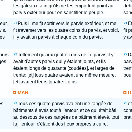
les gâteaux; afin qu'ils ne les emportent point au
deho
parvis extérieur pour en sanctifier le peuple.
sanc
eur,
Puis il me fit sortir vers le parvis extérieur, et me
Et
21
21
vis.
fit traverser vers les quatre coins du parvis, et voici,
fit 
les
il y avait un parvis à chaque coin du parvis.
y av
cours
Tellement qu'aux quatre coins de ce parvis il y
Da
22
22
ges
avait d'autres parvis qui y étaient joints, et ils
parv
étaient longs de quarante [coudées], et larges de
tren
trente; [et] tous quatre avaient une même mesure,
pour
[et] avaient leurs [quatre] coins.
MAR
D
es
Tous ces quatre parvis avaient une rangée de
et
23
23
bâtiments élevés tout à l'entour, et ce qui était bâti
cont
au dessous de ces rangées de bâtiment élevé, tout
prat
[à] l'entour, c'étaient des lieux propres à cuire.