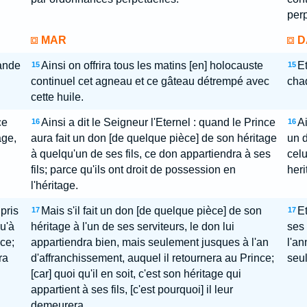
perp
MAR
D
rande
Ainsi on offrira tous les matins [en] holocauste
Et
15
15
continuel cet agneau et ce gâteau détrempé avec
chaq
cette huile.
ce
Ainsi a dit le Seigneur l'Eternel : quand le Prince
Ai
16
16
age,
aura fait un don [de quelque pièce] de son héritage
un d
à quelqu'un de ses fils, ce don appartiendra à ses
celu
fils; parce qu'ils ont droit de possession en
heri
l'héritage.
 pris
Mais s'il fait un don [de quelque pièce] de son
Et
17
17
u'à
héritage à l'un de ses serviteurs, le don lui
ses 
nce;
appartiendra bien, mais seulement jusques à l'an
l'an
ra
d'affranchissement, auquel il retournera au Prince;
seul
[car] quoi qu'il en soit, c'est son héritage qui
appartient à ses fils, [c'est pourquoi] il leur
demeurera.