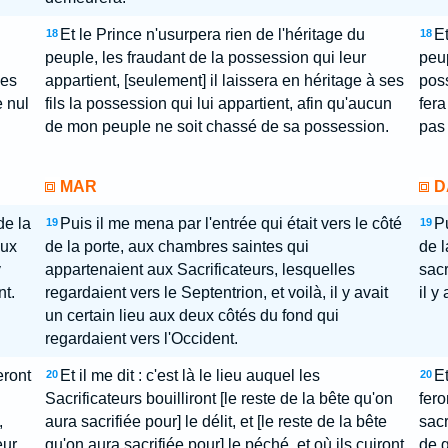
Et le Prince n'usurpera rien de l'héritage du
Et
18
18
peuple, les fraudant de la possession qui leur
peup
ses
appartient, [seulement] il laissera en héritage à ses
poss
e nul
fils la possession qui lui appartient, afin qu'aucun
fera
de mon peuple ne soit chassé de sa possession.
pas 
MAR
D
de la
Puis il me mena par l'entrée qui était vers le côté
Pu
19
19
aux
de la porte, aux chambres saintes qui
de l
y
appartenaient aux Sacrificateurs, lesquelles
sacr
nt.
regardaient vers le Septentrion, et voilà, il y avait
il y
un certain lieu aux deux côtés du fond qui
regardaient vers l'Occident.
eront
Et il me dit : c'est là le lieu auquel les
Et
20
20
Sacrificateurs bouilliront [le reste de la bête qu'on
fero
,
aura sacrifiée pour] le délit, et [le reste de la bête
sacr
eur
qu'on aura sacrifiée pour] le péché, et où ils cuiront
de g