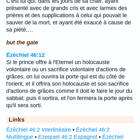
C'est lui qui, dans les jours de sa chair, ayant
présenté avec de grands cris et avec larmes des
prières et des supplications à celui qui pouvait le
sauver de la mort, et ayant été exaucé à cause de
sa piété,…
but the gate
Ézéchiel 46:12
Si le prince offre à l'Eternel un holocauste
volontaire ou un sacrifice volontaire d'actions de
grâces, on lui ouvrira la porte qui est du côté de
l'orient, et il offrira son holocauste et son sacrifice
d'actions de grâces comme il doit le faire le jour du
sabbat; puis il sortira, et l'on fermera la porte après
qu'il sera sorti.
Links
Ézéchiel 46:2 Interlinéaire
•
Ézéchiel 46:2
Multilingue
•
Ezequiel 46:2 Espagnol
•
Ézéchiel