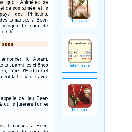
ès quoi, Abimélec se
hef de son armée; et ils
pays des Philistins.
des tamariscs à Beer-
l invoqua le nom de
éternité.…
isées
l'annoncer à Abram,
abitait parmi les chênes
en, frère d'Eschcol et
aient fait alliance avec
 appelle ce lieu Beer-
 qu'ils jurèrent l'un et
es tamariscs à Beer-
l invoqua le nom de