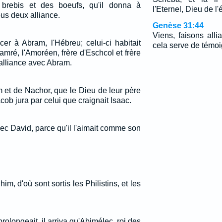
brebis et des boeufs, qu'il donna à
l'Eternel, Dieu de l'é
tous deux alliance.
Genèse 31:44
Viens, faisons alli
cer à Abram, l'Hébreu; celui-ci habitait
cela serve de témoi
mré, l'Amoréen, frère d'Eschcol et frère
t alliance avec Abram.
 et de Nachor, que le Dieu de leur père
cob jura par celui que craignait Isaac.
vec David, parce qu'il l'aimait comme son
im, d'où sont sortis les Philistins, et les
longeait, il arriva qu'Abimélec, roi des