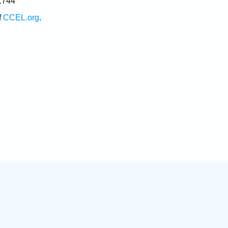
1744
f
CCEL.org
.