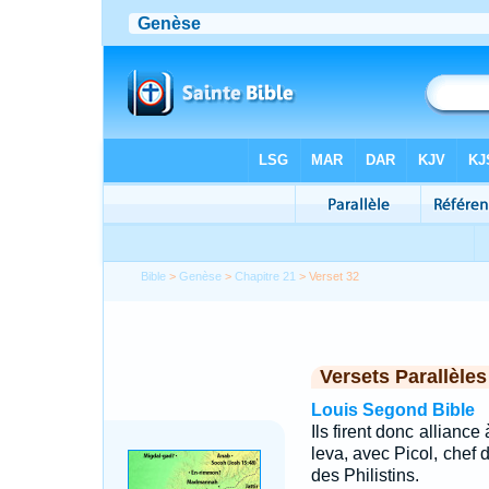
Bible
>
Genèse
>
Chapitre 21
> Verset 32
Versets Parallèles
Louis Segond Bible
Ils firent donc allianc
leva, avec Picol, chef 
des Philistins.