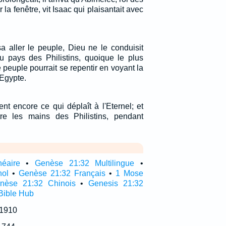
r la fenêtre, vit Isaac qui plaisantait avec
a aller le peuple, Dieu ne le conduisit
u pays des Philistins, quoique le plus
e peuple pourrait se repentir en voyant la
 Egypte.
rent encore ce qui déplaît à l'Eternel; et
ntre les mains des Philistins, pendant
néaire
•
Genèse 21:32 Multilingue
•
nol
•
Genèse 21:32 Français
•
1 Mose
nèse 21:32 Chinois
•
Genesis 21:32
Bible Hub
 1910