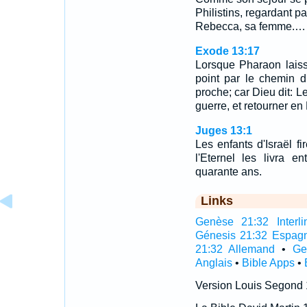
Philistins, regardant pa
Rebecca, sa femme.…
Exode 13:17
Lorsque Pharaon laiss
point par le chemin d
proche; car Dieu dit: L
guerre, et retourner en
Juges 13:1
Les enfants d'Israël fi
l'Eternel les livra e
quarante ans.
Links
Genèse 21:32 Interli
Génesis 21:32 Espag
21:32 Allemand
•
Ge
Anglais
•
Bible Apps
•
Version Louis Segond