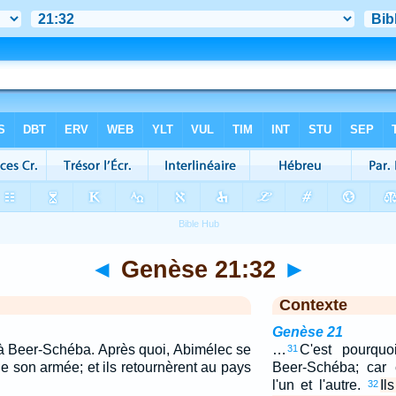
◄
Genèse 21:32
►
Contexte
Genèse 21
e à Beer-Schéba. Après quoi, Abimélec se
…
C'est pourquo
31
de son armée; et ils retournèrent au pays
Beer-Schéba; car c
l'un et l'autre.
Il
32