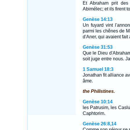
Et Abraham prit des 
Abimélec; et ils firent 
Genèse 14:13
Un fuyard vint l'annon
parmi les chênes de Ma
d'Aner, qui avaient fai
Genèse 31:53
Que le Dieu d'Abraham
soit juge entre nous. Ja
1 Samuel 18:3
Jonathan fit alliance a
âme.
the Philistines.
Genèse 10:14
les Patrusim, les Casluh
Caphtorim.
Genèse 26:8,14
Comme son séjour se pro