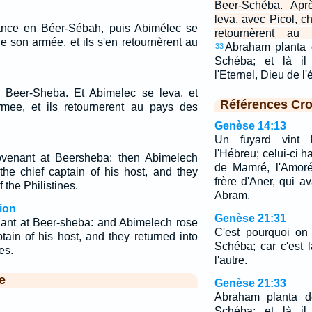
Beer-Schéba. Apr
leva, avec Picol, c
lliance en Béer-Sébah, puis Abimélec se
retournèrent au 
e son armée, et ils s'en retournèrent au
Abraham planta 
33
Schéba; et là i
l'Eternel, Dieu de l'
e à Beer-Sheba. Et Abimelec se leva, et
Références Cro
rmee, et ils retournerent au pays des
Genèse 14:13
Un fuyard vint 
l'Hébreu; celui-ci h
venant at Beersheba: then Abimelech
de Mamré, l'Amoré
the chief captain of his host, and they
frère d'Aner, qui av
f the Philistines.
Abram.
ion
Genèse 21:31
ant at Beer-sheba: and Abimelech rose
C'est pourquoi on
tain of his host, and they returned into
Schéba; car c'est là
es.
l'autre.
e
Genèse 21:33
Abraham planta d
Schéba; et là i