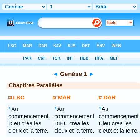
Bible
> Genèse 1
◄
Genèse 1
►
Chapitres Parallèles
LSG
MAR
DAR
Au
Au
Au
1
1
1
commencement,
commencement
commencement
Dieu créa les
DIEU créa les
Dieu crea les
cieux et la terre.
cieux et la terre.
cieux et la terre.