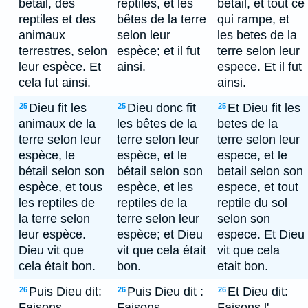
bétail, des
reptiles, et les
betail, et tout ce
reptiles et des
bêtes de la terre
qui rampe, et
animaux
selon leur
les betes de la
terrestres, selon
espèce; et il fut
terre selon leur
leur espèce. Et
ainsi.
espece. Et il fut
cela fut ainsi.
ainsi.
Dieu fit les
Dieu donc fit
Et Dieu fit les
25
25
25
animaux de la
les bêtes de la
betes de la
terre selon leur
terre selon leur
terre selon leur
espèce, le
espèce, et le
espece, et le
bétail selon son
bétail selon son
betail selon son
espèce, et tous
espèce, et les
espece, et tout
les reptiles de
reptiles de la
reptile du sol
la terre selon
terre selon leur
selon son
leur espèce.
espèce; et Dieu
espece. Et Dieu
Dieu vit que
vit que cela était
vit que cela
cela était bon.
bon.
etait bon.
Puis Dieu dit:
Puis Dieu dit :
Et Dieu dit:
26
26
26
Faisons
Faisons
Faisons l'