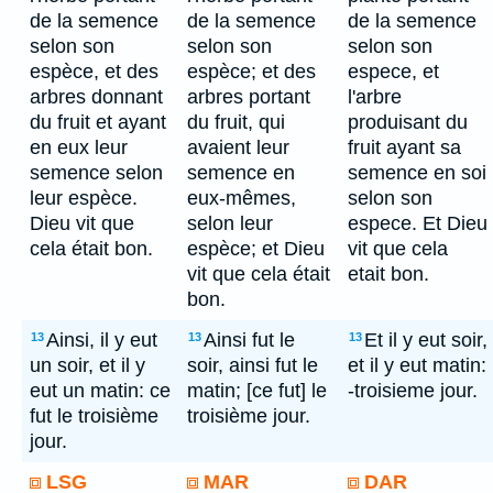
de la semence
de la semence
de la semence
selon son
selon son
selon son
espèce, et des
espèce; et des
espece, et
arbres donnant
arbres portant
l'arbre
du fruit et ayant
du fruit, qui
produisant du
en eux leur
avaient leur
fruit ayant sa
semence selon
semence en
semence en soi
leur espèce.
eux-mêmes,
selon son
Dieu vit que
selon leur
espece. Et Dieu
cela était bon.
espèce; et Dieu
vit que cela
vit que cela était
etait bon.
bon.
Ainsi, il y eut
Ainsi fut le
Et il y eut soir,
13
13
13
un soir, et il y
soir, ainsi fut le
et il y eut matin:
eut un matin: ce
matin; [ce fut] le
-troisieme jour.
fut le troisième
troisième jour.
jour.
LSG
MAR
DAR