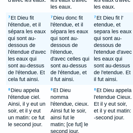
d'avec les eaux.
les eaux d'avec
les eaux d'avec
les eaux.
les eaux.
Et Dieu fit
Dieu donc fit
Et Dieu fit l'
7
7
7
l'étendue, et il
l'étendue, et il
etendue, et
sépara les eaux
sépara les eaux
separa les eaux
qui sont au-
qui sont au-
qui sont au-
dessous de
dessous de
dessous de
l'étendue d'avec
l'étendue,
l'etendue d'avec
les eaux qui
d'avec celles qui
les eaux qui
sont au-dessus
sont au-dessus
sont au-dessus
de l'étendue. Et
de l'étendue, et
de l'etendue. Et
cela fut ainsi.
il fut ainsi.
il fut ainsi.
Dieu appela
Et Dieu
Et Dieu appela
8
8
8
l'étendue ciel.
nomma
l'etendue Cieux.
Ainsi, il y eut un
l'étendue, cieux.
Et il y eut soir,
soir, et il y eut
Ainsi fut le soir,
et il y eut matin:
un matin: ce fut
ainsi fut le
-second jour.
le second jour.
matin; [ce fut] le
second jour.