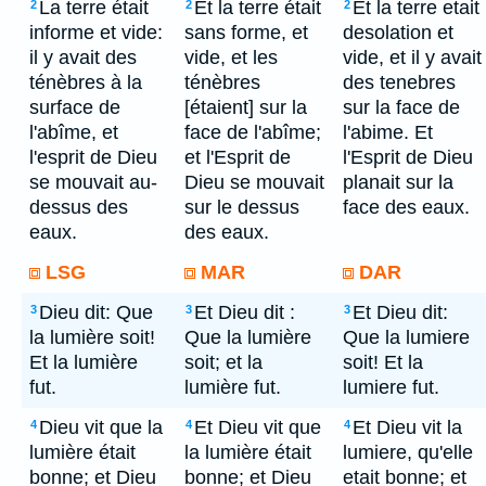
La terre était
Et la terre était
Et la terre etait
2
2
2
informe et vide:
sans forme, et
desolation et
il y avait des
vide, et les
vide, et il y avait
ténèbres à la
ténèbres
des tenebres
surface de
[étaient] sur la
sur la face de
l'abîme, et
face de l'abîme;
l'abime. Et
l'esprit de Dieu
et l'Esprit de
l'Esprit de Dieu
se mouvait au-
Dieu se mouvait
planait sur la
dessus des
sur le dessus
face des eaux.
eaux.
des eaux.
LSG
MAR
DAR
Dieu dit: Que
Et Dieu dit :
Et Dieu dit:
3
3
3
la lumière soit!
Que la lumière
Que la lumiere
Et la lumière
soit; et la
soit! Et la
fut.
lumière fut.
lumiere fut.
Dieu vit que la
Et Dieu vit que
Et Dieu vit la
4
4
4
lumière était
la lumière était
lumiere, qu'elle
bonne; et Dieu
bonne; et Dieu
etait bonne; et