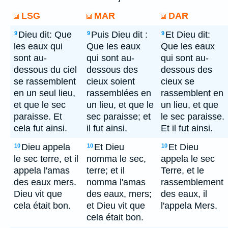
LSG
MAR
DAR
Dieu dit: Que
Puis Dieu dit :
Et Dieu dit:
9
9
9
les eaux qui
Que les eaux
Que les eaux
sont au-
qui sont au-
qui sont au-
dessous du ciel
dessous des
dessous des
se rassemblent
cieux soient
cieux se
en un seul lieu,
rassemblées en
rassemblent en
et que le sec
un lieu, et que le
un lieu, et que
paraisse. Et
sec paraisse; et
le sec paraisse.
cela fut ainsi.
il fut ainsi.
Et il fut ainsi.
Dieu appela
Et Dieu
Et Dieu
10
10
10
le sec terre, et il
nomma le sec,
appela le sec
appela l'amas
terre; et il
Terre, et le
des eaux mers.
nomma l'amas
rassemblement
Dieu vit que
des eaux, mers;
des eaux, il
cela était bon.
et Dieu vit que
l'appela Mers.
cela était bon.