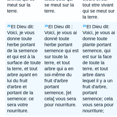
meut sur la
se meut sur la
tout etre vivant
terre.
terre.
qui se meut sur
la terre.
Et Dieu dit:
Et Dieu dit :
Et Dieu dit:
29
29
29
Voici, je vous
Voici, je vous ai
Voici, je vous ai
donne toute
donné toute
donne toute
herbe portant
herbe portant
plante portant
de la semence
semence qui est
semence, qui
et qui est à la
sur toute la
est sur la face
surface de toute
terre, et tout
de toute la
la terre, et tout
arbre qui a en
terre, et tout
arbre ayant en
soi-même du
arbre dans
lui du fruit
fruit d'arbre
lequel il y a un
d'arbre et
portant
fruit d'arbre,
portant de la
semence, [et
portant
semence: ce
cela] vous sera
semence; cela
sera votre
pour nourriture.
vous sera pour
nourriture.
nourriture;