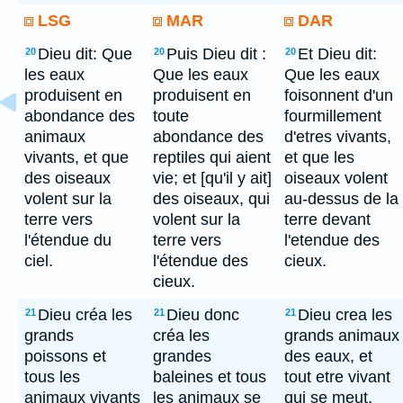
LSG
MAR
DAR
Dieu dit: Que
Puis Dieu dit :
Et Dieu dit:
20
20
20
les eaux
Que les eaux
Que les eaux
produisent en
produisent en
foisonnent d'un
abondance des
toute
fourmillement
animaux
abondance des
d'etres vivants,
vivants, et que
reptiles qui aient
et que les
des oiseaux
vie; et [qu'il y ait]
oiseaux volent
volent sur la
des oiseaux, qui
au-dessus de la
terre vers
volent sur la
terre devant
l'étendue du
terre vers
l'etendue des
ciel.
l'étendue des
cieux.
cieux.
Dieu créa les
Dieu donc
Dieu crea les
21
21
21
grands
créa les
grands animaux
poissons et
grandes
des eaux, et
tous les
baleines et tous
tout etre vivant
animaux vivants
les animaux se
qui se meut,