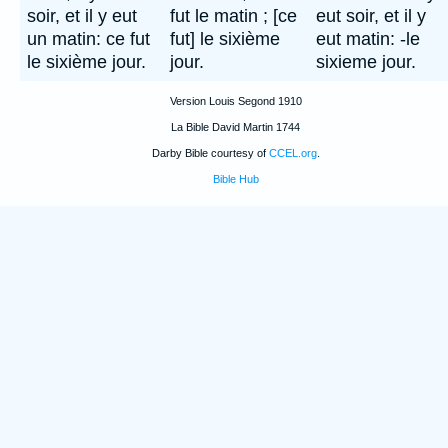
soir, et il y eut
fut le matin ; [ce
eut soir, et il y
un matin: ce fut
fut] le sixième
eut matin: -le
le sixième jour.
jour.
sixieme jour.
Version Louis Segond 1910
La Bible David Martin 1744
Darby Bible courtesy of
CCEL.org
.
Bible Hub