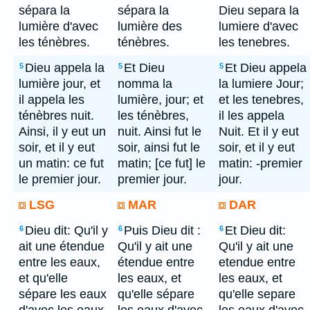
sépara la
sépara la
Dieu separa la
lumière d'avec
lumière des
lumiere d'avec
les ténèbres.
ténèbres.
les tenebres.
Dieu appela la
Et Dieu
Et Dieu appela
5
5
5
lumière jour, et
nomma la
la lumiere Jour;
il appela les
lumière, jour; et
et les tenebres,
ténèbres nuit.
les ténèbres,
il les appela
Ainsi, il y eut un
nuit. Ainsi fut le
Nuit. Et il y eut
soir, et il y eut
soir, ainsi fut le
soir, et il y eut
un matin: ce fut
matin; [ce fut] le
matin: -premier
le premier jour.
premier jour.
jour.
LSG
MAR
DAR
Dieu dit: Qu'il y
Puis Dieu dit :
Et Dieu dit:
6
6
6
ait une étendue
Qu'il y ait une
Qu'il y ait une
entre les eaux,
étendue entre
etendue entre
et qu'elle
les eaux, et
les eaux, et
sépare les eaux
qu'elle sépare
qu'elle separe