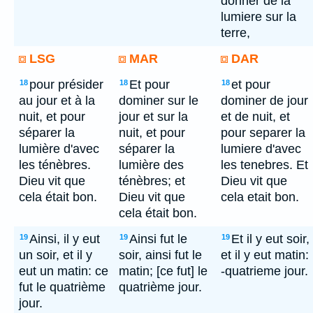
donner de la
lumiere sur la
terre,
LSG
MAR
DAR
pour présider
Et pour
et pour
18
18
18
au jour et à la
dominer sur le
dominer de jour
nuit, et pour
jour et sur la
et de nuit, et
séparer la
nuit, et pour
pour separer la
lumière d'avec
séparer la
lumiere d'avec
les ténèbres.
lumière des
les tenebres. Et
Dieu vit que
ténèbres; et
Dieu vit que
cela était bon.
Dieu vit que
cela etait bon.
cela était bon.
Ainsi, il y eut
Ainsi fut le
Et il y eut soir,
19
19
19
un soir, et il y
soir, ainsi fut le
et il y eut matin:
eut un matin: ce
matin; [ce fut] le
-quatrieme jour.
fut le quatrième
quatrième jour.
jour.