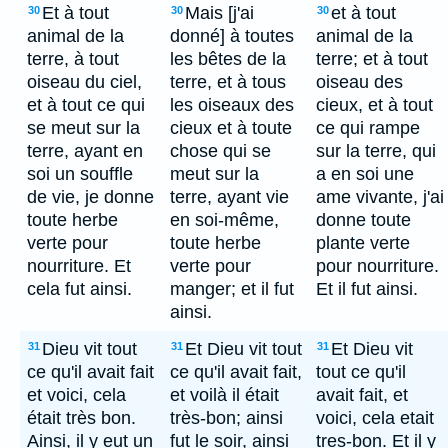
Et à tout
Mais [j'ai
et à tout
30
30
30
animal de la
donné] à toutes
animal de la
terre, à tout
les bêtes de la
terre; et à tout
oiseau du ciel,
terre, et à tous
oiseau des
et à tout ce qui
les oiseaux des
cieux, et à tout
se meut sur la
cieux et à toute
ce qui rampe
terre, ayant en
chose qui se
sur la terre, qui
soi un souffle
meut sur la
a en soi une
de vie, je donne
terre, ayant vie
ame vivante, j'ai
toute herbe
en soi-même,
donne toute
verte pour
toute herbe
plante verte
nourriture. Et
verte pour
pour nourriture.
cela fut ainsi.
manger; et il fut
Et il fut ainsi.
ainsi.
Dieu vit tout
Et Dieu vit tout
Et Dieu vit
31
31
31
ce qu'il avait fait
ce qu'il avait fait,
tout ce qu'il
et voici, cela
et voilà il était
avait fait, et
était très bon.
très-bon; ainsi
voici, cela etait
Ainsi, il y eut un
fut le soir, ainsi
tres-bon. Et il y