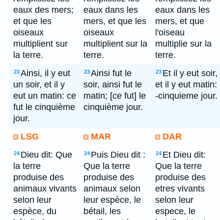
eaux des mers;
eaux dans les
eaux dans les
et que les
mers, et que les
mers, et que
oiseaux
oiseaux
l'oiseau
multiplient sur
multiplient sur la
multiplie sur la
la terre.
terre.
terre.
Ainsi, il y eut
Ainsi fut le
Et il y eut soir,
23
23
23
un soir, et il y
soir, ainsi fut le
et il y eut matin:
eut un matin: ce
matin; [ce fut] le
-cinquieme jour.
fut le cinquième
cinquième jour.
jour.
LSG
MAR
DAR
Dieu dit: Que
Puis Dieu dit :
Et Dieu dit:
24
24
24
la terre
Que la terre
Que la terre
produise des
produise des
produise des
animaux vivants
animaux selon
etres vivants
selon leur
leur espèce, le
selon leur
espèce, du
bétail, les
espece, le