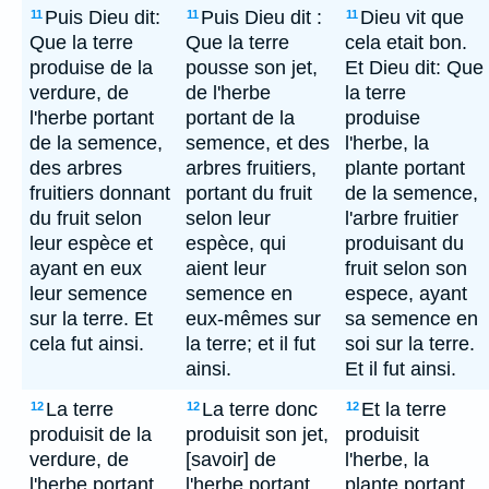
Puis Dieu dit:
Puis Dieu dit :
Dieu vit que
11
11
11
Que la terre
Que la terre
cela etait bon.
produise de la
pousse son jet,
Et Dieu dit: Que
verdure, de
de l'herbe
la terre
l'herbe portant
portant de la
produise
de la semence,
semence, et des
l'herbe, la
des arbres
arbres fruitiers,
plante portant
fruitiers donnant
portant du fruit
de la semence,
du fruit selon
selon leur
l'arbre fruitier
leur espèce et
espèce, qui
produisant du
ayant en eux
aient leur
fruit selon son
leur semence
semence en
espece, ayant
sur la terre. Et
eux-mêmes sur
sa semence en
cela fut ainsi.
la terre; et il fut
soi sur la terre.
ainsi.
Et il fut ainsi.
La terre
La terre donc
Et la terre
12
12
12
produisit de la
produisit son jet,
produisit
verdure, de
[savoir] de
l'herbe, la
l'herbe portant
l'herbe portant
plante portant