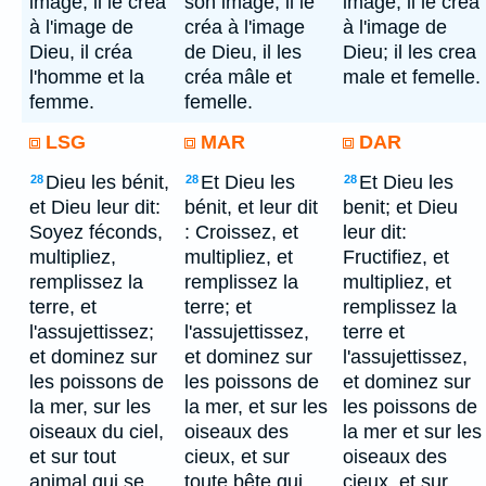
image, il le créa
son image, il le
image; il le crea
à l'image de
créa à l'image
à l'image de
Dieu, il créa
de Dieu, il les
Dieu; il les crea
l'homme et la
créa mâle et
male et femelle.
femme.
femelle.
LSG
MAR
DAR
Dieu les bénit,
Et Dieu les
Et Dieu les
28
28
28
et Dieu leur dit:
bénit, et leur dit
benit; et Dieu
Soyez féconds,
: Croissez, et
leur dit:
multipliez,
multipliez, et
Fructifiez, et
remplissez la
remplissez la
multipliez, et
terre, et
terre; et
remplissez la
l'assujettissez;
l'assujettissez,
terre et
et dominez sur
et dominez sur
l'assujettissez,
les poissons de
les poissons de
et dominez sur
la mer, sur les
la mer, et sur les
les poissons de
oiseaux du ciel,
oiseaux des
la mer et sur les
et sur tout
cieux, et sur
oiseaux des
animal qui se
toute bête qui
cieux, et sur