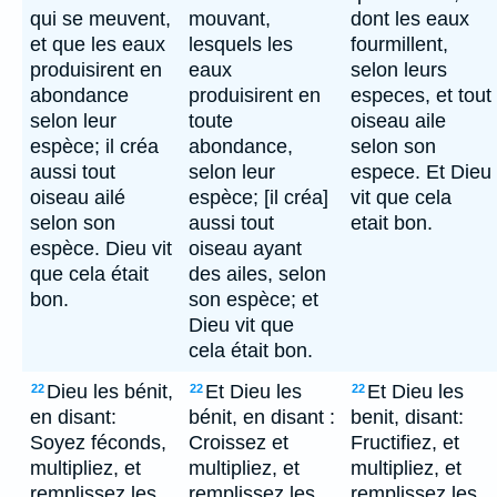
qui se meuvent,
mouvant,
dont les eaux
et que les eaux
lesquels les
fourmillent,
produisirent en
eaux
selon leurs
abondance
produisirent en
especes, et tout
selon leur
toute
oiseau aile
espèce; il créa
abondance,
selon son
aussi tout
selon leur
espece. Et Dieu
oiseau ailé
espèce; [il créa]
vit que cela
selon son
aussi tout
etait bon.
espèce. Dieu vit
oiseau ayant
que cela était
des ailes, selon
bon.
son espèce; et
Dieu vit que
cela était bon.
Dieu les bénit,
Et Dieu les
Et Dieu les
22
22
22
en disant:
bénit, en disant :
benit, disant:
Soyez féconds,
Croissez et
Fructifiez, et
multipliez, et
multipliez, et
multipliez, et
remplissez les
remplissez les
remplissez les