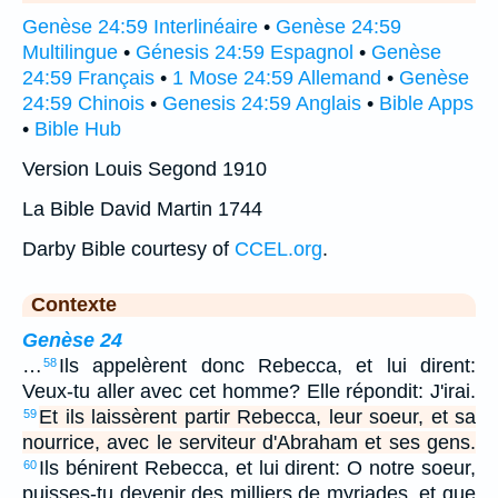
Genèse 24:59 Interlinéaire
•
Genèse 24:59
Multilingue
•
Génesis 24:59 Espagnol
•
Genèse
24:59 Français
•
1 Mose 24:59 Allemand
•
Genèse
24:59 Chinois
•
Genesis 24:59 Anglais
•
Bible Apps
•
Bible Hub
Version Louis Segond 1910
La Bible David Martin 1744
Darby Bible courtesy of
CCEL.org
.
Contexte
Genèse 24
…
Ils appelèrent donc Rebecca, et lui dirent:
58
Veux-tu aller avec cet homme? Elle répondit: J'irai.
Et ils laissèrent partir Rebecca, leur soeur, et sa
59
nourrice, avec le serviteur d'Abraham et ses gens.
Ils bénirent Rebecca, et lui dirent: O notre soeur,
60
puisses-tu devenir des milliers de myriades, et que