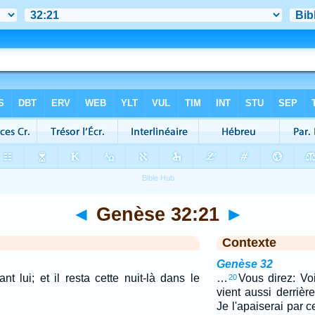
◄
Genèse 32:21
►
Contexte
Genèse 32
t lui; et il resta cette nuit-là dans le
…
Vous direz: Voi
20
vient aussi derrière
Je l'apaiserai par 