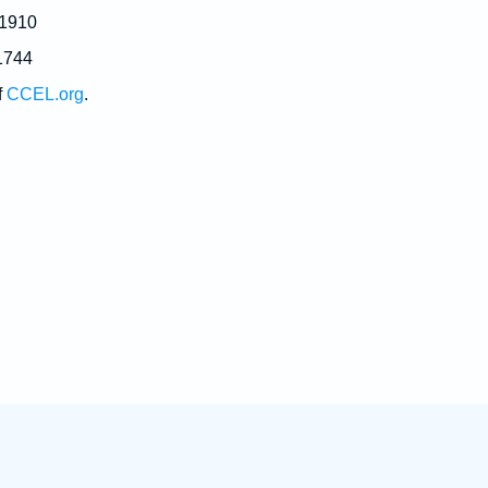
 1910
1744
f
CCEL.org
.