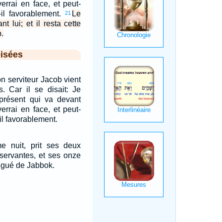
verrai en face, et peut-
t-il favorablement.
Le
21
t lui; et il resta cette
.
isées
on serviteur Jacob vient
s. Car il se disait: Je
 présent qui va devant
verrai en face, et peut-
-il favorablement.
e nuit, prit ses deux
servantes, et ses onze
e gué de Jabbok.