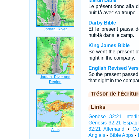
Martin Bible
Le présent donc alla de
nuit-là avec sa troupe.
Darby Bible
Et le present passa de
nuit-là dans le camp.
King James Bible
So went the present o
night in the company.
English Revised Vers
So the present passed
that night in the compa
Trésor de l'Écritur
Links
Genèse 32:21 Interli
Génesis 32:21 Espag
32:21 Allemand
•
Ge
Anglais
•
Bible Apps
•