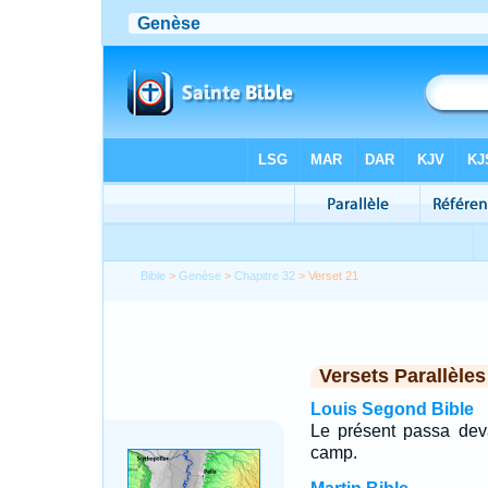
Bible
>
Genèse
>
Chapitre 32
> Verset 21
Versets Parallèles
Louis Segond Bible
Le présent passa devan
camp.