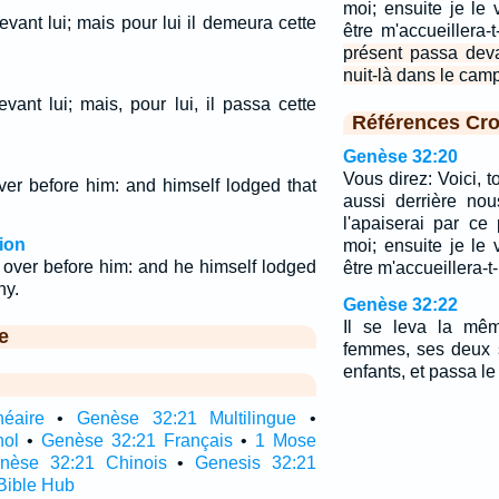
moi; ensuite je le 
vant lui; mais pour lui il demeura cette
être m'accueillera-
présent passa devan
nuit-là dans le camp
vant lui; mais, pour lui, il passa cette
Références Cro
Genèse 32:20
Vous direz: Voici, t
ver before him: and himself lodged that
aussi derrière nou
l'apaiserai par ce
ion
moi; ensuite je le 
 over before him: and he himself lodged
être m'accueillera-t
ny.
Genèse 32:22
Il se leva la mêm
e
femmes, ses deux 
enfants, et passa l
néaire
•
Genèse 32:21 Multilingue
•
nol
•
Genèse 32:21 Français
•
1 Mose
nèse 32:21 Chinois
•
Genesis 32:21
Bible Hub