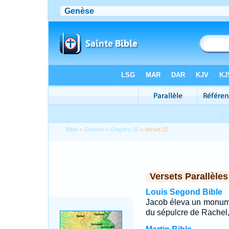
Bible
>
Genèse
>
Chapitre 35
> Verset 20
Versets Parallèles
Louis Segond Bible
Jacob éleva un monume
du sépulcre de Rachel, 