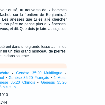
avoir quitté, tu trouveras deux hommes
achel, sur la frontière de Benjamin, à
nt: Les ânesses que tu es allé chercher
ici, ton père ne pense plus aux ânesses,
vous, et dit: Que dois-je faire au sujet de
 jetèrent dans une grande fosse au milieu
sur lui un très grand monceau de pierres.
hacun dans sa tente.…
néaire
•
Genèse 35:20 Multilingue
•
nol
•
Genèse 35:20 Français
•
1 Mose
nèse 35:20 Chinois
•
Genesis 35:20
Bible Hub
 1910
1744