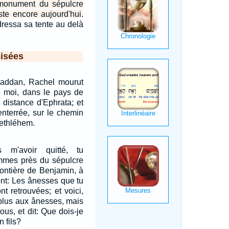
e monument du sépulcre
ste encore aujourd'hui.
l dressa sa tente au delà
isées
addan, Rachel mourut
e moi, dans le pays de
distance d'Ephrata; et
 enterrée, sur le chemin
Bethléhem.
s m'avoir quitté, tu
mmes près du sépulcre
rontière de Benjamin, à
ront: Les ânesses que tu
nt retrouvées; et voici,
plus aux ânesses, mais
ous, et dit: Que dois-je
n fils?