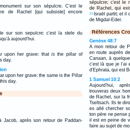
sépulcre; c'est l
monument sur son sépulcre. C'est le
de Rachel, qui exi
e de Rachel [qui subsiste] encore
Israël partit; et i
21
de Migdal-Eder.
Références Cro
e sur son sepulcre: c'est la stele du
qu'à aujourd'hui.
Genèse 48:7
A mon retour de P
en route auprès d
ar upon her grave: that
is
the pillar of
Canaan, à quelque 
s day.
c'est là que je l'ai
ion
d'Ephrata, qui est 
ar upon her grave: the same is the Pillar
1 Samuel 10:2
this day.
Aujourd'hui, aprè
trouveras deux ho
e
de Rachel, sur la f
Tseltsach. Ils te di
es allé chercher so
ton père ne pense 
il est en peine de v
à Jacob, après son retour de Paddan-
faire au sujet de mo