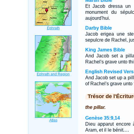
Martin Bible
Et Jacob dressa un 
monument du sépulcr
aujourd'hui.
Darby Bible
Jacob erigea une stel
sepulcre de Rachel, jus
King James Bible
And Jacob set a pill
Rachel's grave unto thi
English Revised Vers
And Jacob set up a pill
of Rachel's grave unto 
Trésor de l'Écritur
the pillar.
Genèse 35:9,14
Dieu apparut encore 
Aram, et il le bénit.…