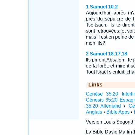
1 Samuel 10:2
Aujourd'hui, après m'
près du sépulcre de R
Tseltsach. Ils te diro
sont retrouvées; et vo
mais il est en peine de 
mon fils?
2 Samuel 18:17,18
Ils prirent Absalom, le
de la forêt, et mirent 
Tout Israël s'enfuit, c
Links
Genèse 35:20 Interli
Génesis 35:20 Espag
35:20 Allemand
•
Ge
Anglais
•
Bible Apps
•
Version Louis Segond
La Bible David Martin 