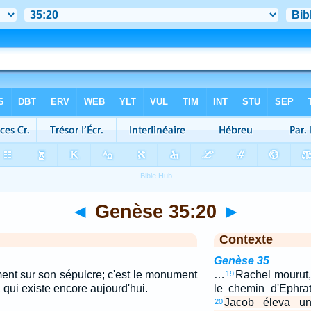
◄
Genèse 35:20
►
Contexte
Genèse 35
nt sur son sépulcre; c'est le monument
…
Rachel mourut, 
19
qui existe encore aujourd'hui.
le chemin d'Ephra
Jacob éleva u
20