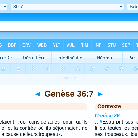
◄
Genèse 36:7
►
Contexte
Genèse 36
taient trop considérables pour qu'ils
…
Esaü prit ses f
6
, et la contrée où ils séjournaient ne
filles, toutes les 
re à cause de leurs troupeaux.
ses troupeaux, tout