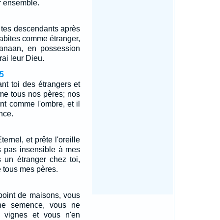
r ensemble.
à tes descendants après
 habites comme étranger,
anaan, en possession
rai leur Dieu.
5
t toi des étrangers et
me tous nos pères; nos
ont comme l'ombre, et il
nce.
ernel, et prête l'oreille
s pas insensible à mes
s un étranger chez toi,
 tous mes pères.
 point de maisons, vous
ne semence, vous ne
e vignes et vous n'en