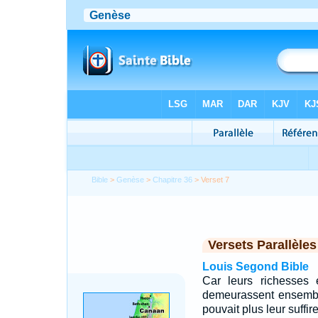
Bible
>
Genèse
>
Chapitre 36
> Verset 7
Versets Parallèles
Louis Segond Bible
Car leurs richesses é
demeurassent ensemble
pouvait plus leur suffi