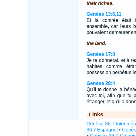
their riches.
Genèse 13:6,11
Et la contrée était 
ensemble, car leurs b
pouvaient demeurer e
the land.
Genèse 17:8
Je te donnerai, et à t
habites comme étra
possession perpétuelle,
Genèse 28:4
Qu'il te donne la bénéd
avec toi, afin que tu
étranger, et qu'il a do
Links
Genèse 36:7 Interlinéa
36:7 Espagnol
•
Genès
•
Genèse 36:7 Chinoi