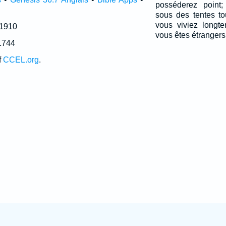
posséderez point;
sous des tentes to
vous viviez longt
 1910
vous êtes étrangers
1744
f
CCEL.org
.