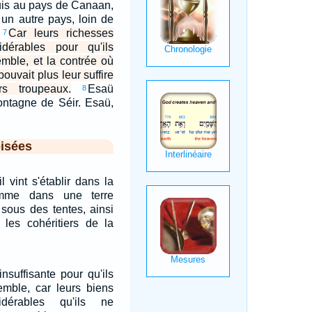
quis au pays de Canaan,
s un autre pays, loin de
.
Car leurs richesses
7
idérables pour qu'ils
mble, et la contrée où
pouvait plus leur suffire
s troupeaux.
Esaü
8
montagne de Séir. Esaü,
isées
il vint s'établir dans la
omme dans une terre
 sous des tentes, ainsi
 les cohéritiers de la
insuffisante pour qu'ils
mble, car leurs biens
idérables qu'ils ne