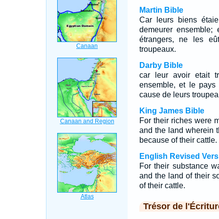
Martin Bible
Car leurs biens étaie
demeurer ensemble; 
étrangers, ne les e
troupeaux.
Darby Bible
car leur avoir etait 
ensemble, et le pays 
cause de leurs troupea
King James Bible
For their riches were m
and the land wherein 
because of their cattle.
English Revised Vers
For their substance wa
and the land of their 
of their cattle.
Trésor de l'Écritur