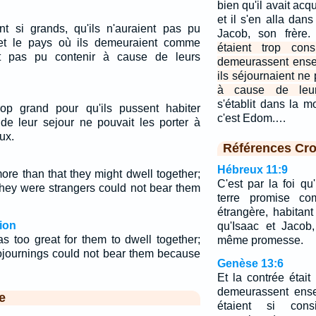
bien qu'il avait ac
et il s'en alla dan
nt si grands, qu'ils n'auraient pas pu
Jacob, son frère
et le pays où ils demeuraient comme
étaient trop cons
ût pas pu contenir à cause de leurs
demeurassent ense
ils séjournaient ne 
à cause de leur
s'établit dans la 
trop grand pour qu'ils pussent habiter
c'est Edom.…
de leur sejour ne pouvait les porter à
ux.
Références Cro
Hébreux 11:9
ore than that they might dwell together;
C'est par la foi qu'
they were strangers could not bear them
terre promise c
étrangère, habitant
ion
qu'Isaac et Jacob,
s too great for them to dwell together;
même promesse.
sojournings could not bear them because
Genèse 13:6
Et la contrée était 
demeurassent ense
e
étaient si cons