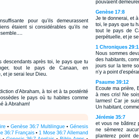
pouvaient demeure
Genèse 17:8
Je te donnerai, et 
insuffisante pour qu'ils demeurassent
toi, le pays que tu
iens étaient si considérables qu'ils ne
tout le pays de C
nsemble.…
perpétuelle, et je se
1 Chroniques 29:1
Nous sommes devan
des habitants, com
es descendants après toi, le pays que tu
jours sur la terre s
nger, tout le pays de Canaan, en
n'y a point d'espéra
 et je serai leur Dieu.
Psaume 39:12
Ecoute ma prière, Et
iction d'Abraham, à toi et à ta postérité
à mes cris! Ne soi
 possèdes le pays où tu habites comme
larmes! Car je sui
nné à Abraham!
Un habitant, comme
Jérémie 35:7
et vous ne bâtirez
ire
•
Genèse 36:7 Multilingue
•
Génesis
ne sèmerez aucu
e 36:7 Français
•
1 Mose 36:7 Allemand
planterez point d
s
•
Genesis 36:7 Anglais
•
Bible Apps
•