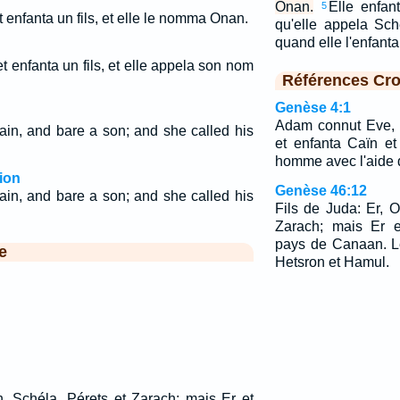
Onan.
Elle enfan
5
t enfanta un fils, et elle le nomma Onan.
qu'elle appela Sch
quand elle l'enfant
et enfanta un fils, et elle appela son nom
Références Cro
Genèse 4:1
Adam connut Eve, 
in, and bare a son; and she called his
et enfanta Caïn et 
homme avec l'aide d
ion
Genèse 46:12
in, and bare a son; and she called his
Fils de Juda: Er, 
Zarach; mais Er 
pays de Canaan. Le
e
Hetsron et Hamul.
n, Schéla, Pérets et Zarach; mais Er et