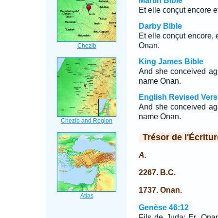
Martin Bible
Et elle conçut encore e
Darby Bible
Et elle conçut encore, 
Onan.
King James Bible
And she conceived aga
name Onan.
English Revised Vers
And she conceived aga
name Onan.
Trésor de l'Écritur
A.
2267. B.C.
1737. Onan.
Genèse 46:12
Fils de Juda: Er, Ona