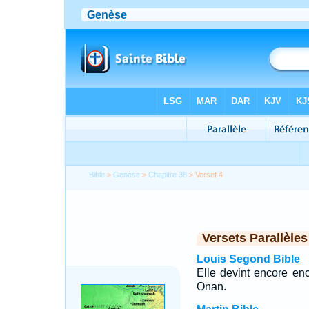
Bible
>
Genèse
>
Chapitre 38
> Verset 4
Versets Parallèles
Louis Segond Bible
Elle devint encore ence
Onan.