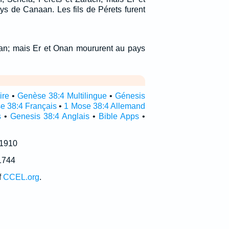
s de Canaan. Les fils de Pérets furent
nan; mais Er et Onan moururent au pays
ire
•
Genèse 38:4 Multilingue
•
Génesis
e 38:4 Français
•
1 Mose 38:4 Allemand
s
•
Genesis 38:4 Anglais
•
Bible Apps
•
 1910
1744
f
CCEL.org
.