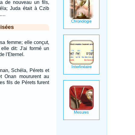
ta de nouveau un fils,
éla; Juda était à Czib
a.…
isées
sa femme; elle conçut,
elle dit: J'ai formé un
e l'Eternel.
Onan, Schéla, Pérets et
et Onan moururent au
s fils de Pérets furent