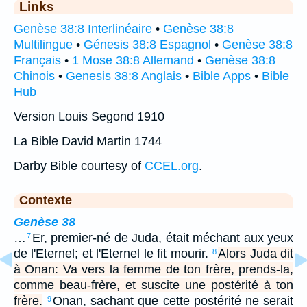
Links
Genèse 38:8 Interlinéaire
•
Genèse 38:8
Multilingue
•
Génesis 38:8 Espagnol
•
Genèse 38:8
Français
•
1 Mose 38:8 Allemand
•
Genèse 38:8
Chinois
•
Genesis 38:8 Anglais
•
Bible Apps
•
Bible
Hub
Version Louis Segond 1910
La Bible David Martin 1744
Darby Bible courtesy of
CCEL.org
.
Contexte
Genèse 38
…
Er, premier-né de Juda, était méchant aux yeux
7
de l'Eternel; et l'Eternel le fit mourir.
Alors Juda dit
8
à Onan: Va vers la femme de ton frère, prends-la,
comme beau-frère, et suscite une postérité à ton
frère.
Onan, sachant que cette postérité ne serait
9