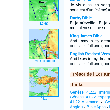
Martin Bible
Je vis aussi en song
sortaient d'un [même] t
Darby Bible
Et je m'eveillai. Et je
montaient sur une seule
King James Bible
And I saw in my drea
one stalk, full and good
English Revised Vers
And I saw in my dream
one stalk, full and good
Trésor de l'Écritur
Links
Genèse 41:22 Interli
Génesis 41:22 Espag
41:22 Allemand
•
Ge
Anglais
•
Bible Apps
•