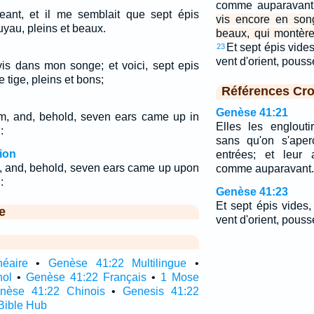
comme auparavant. 
eant, et il me semblait que sept épis
vis encore en son
uyau, pleins et beaux.
beaux, qui montèr
Et sept épis vides
23
vent d'orient, pous
 vis dans mon songe; et voici, sept epis
 tige, pleins et bons;
Références Cro
Genèse 41:21
m, and, behold, seven ears came up in
Elles les englouti
:
sans qu'on s'aper
ion
entrées; et leur 
, and, behold, seven ears came up upon
comme auparavant. E
:
Genèse 41:23
Et sept épis vides,
e
vent d'orient, pouss
néaire
•
Genèse 41:22 Multilingue
•
nol
•
Genèse 41:22 Français
•
1 Mose
nèse 41:22 Chinois
•
Genesis 41:22
Bible Hub