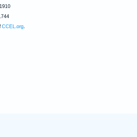
 1910
1744
f
CCEL.org
.