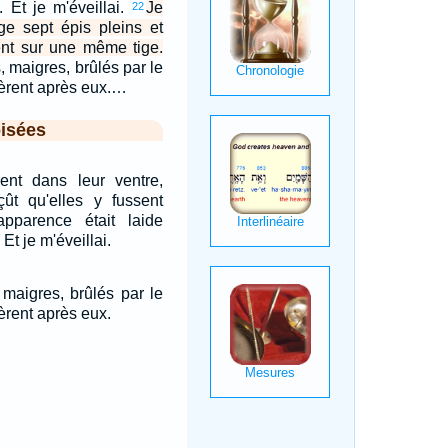
Et je m'éveillai.
Je
22
ge sept épis pleins et
ent sur une même tige.
, maigres, brûlés par le
sèrent après eux.…
isées
rent dans leur ventre,
çût qu'elles y fussent
apparence était laide
t je m'éveillai.
 maigres, brûlés par le
èrent après eux.