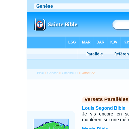
Bible
>
Genèse
>
Chapitre 41
> Verset 22
Versets Parallèles
Louis Segond Bible
Je vis encore en so
montèrent sur une mêm