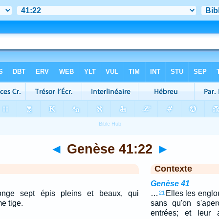
◄
Genèse 41:22
►
Contexte
Genèse 41
nge sept épis pleins et beaux, qui
…
Elles les englou
21
e tige.
sans qu'on s'aper
entrées; et leur 