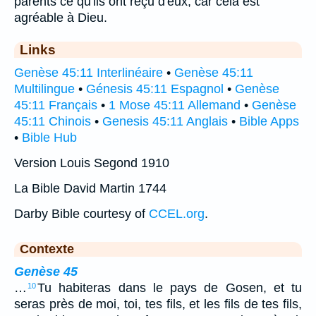
parents ce qu'ils ont reçu d'eux; car cela est
agréable à Dieu.
Links
Genèse 45:11 Interlinéaire
•
Genèse 45:11
Multilingue
•
Génesis 45:11 Espagnol
•
Genèse
45:11 Français
•
1 Mose 45:11 Allemand
•
Genèse
45:11 Chinois
•
Genesis 45:11 Anglais
•
Bible Apps
•
Bible Hub
Version Louis Segond 1910
La Bible David Martin 1744
Darby Bible courtesy of
CCEL.org
.
Contexte
Genèse 45
…
Tu habiteras dans le pays de Gosen, et tu
10
seras près de moi, toi, tes fils, et les fils de tes fils,