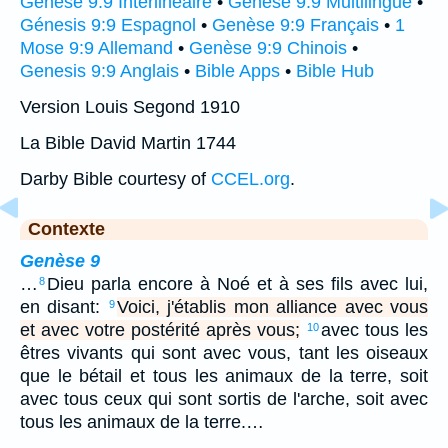
Genèse 9:9 Interlinéaire
•
Genèse 9:9 Multilingue
•
Génesis 9:9 Espagnol
•
Genèse 9:9 Français
•
1
Mose 9:9 Allemand
•
Genèse 9:9 Chinois
•
Genesis 9:9 Anglais
•
Bible Apps
•
Bible Hub
Version Louis Segond 1910
La Bible David Martin 1744
Darby Bible courtesy of
CCEL.org
.
Contexte
Genèse 9
…
Dieu parla encore à Noé et à ses fils avec lui,
8
en disant:
Voici, j'établis mon alliance avec vous
9
et avec votre postérité après vous;
avec tous les
10
êtres vivants qui sont avec vous, tant les oiseaux
que le bétail et tous les animaux de la terre, soit
avec tous ceux qui sont sortis de l'arche, soit avec
tous les animaux de la terre.…