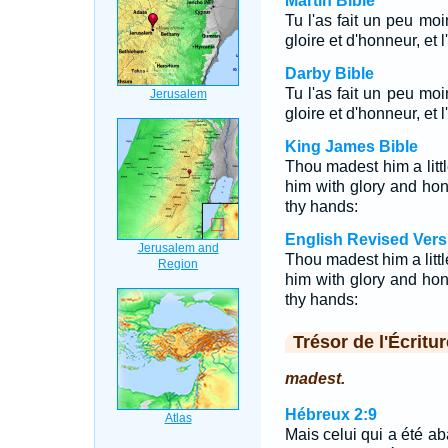
Martin Bible
Tu l'as fait un peu mo
gloire et d'honneur, et 
Darby Bible
Tu l'as fait un peu mo
gloire et d'honneur, et 
King James Bible
Thou madest him a litt
him with glory and hon
thy hands:
English Revised Vers
Thou madest him a litt
him with glory and hon
thy hands:
Trésor de l'Écritur
madest.
Hébreux 2:9
Mais celui qui a été 