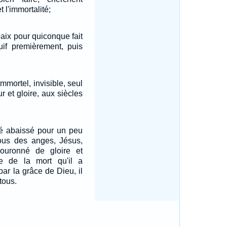
t l'immortalité;
paix pour quiconque fait
uif premièrement, puis
immortel, invisible, seul
r et gloire, aux siècles
té abaissé pour un peu
us des anges, Jésus,
ouronné de gloire et
e de la mort qu'il a
 par la grâce de Dieu, il
 tous.