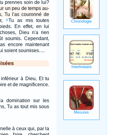
tu prennes soin de lui?
our un peu de temps au-
, Tu l'as couronné de
r,
Tu as mis toutes
8
ieds. En effet, en lui
 choses, Dieu n'a rien
fût soumis. Cependant,
as encore maintenant
lui soient soumises.…
isées
 inférieur à Dieu, Et tu
oire et de magnificence.
a domination sur les
ns, Tu as tout mis sous
rnelle à ceux qui, par la
ien faire, cherchent