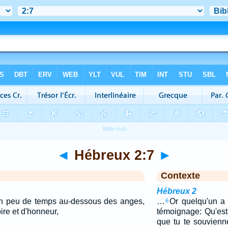
◄
Hébreux 2:7
►
Contexte
Hébreux 2
un peu de temps au-dessous des anges,
…
Or quelqu'un a
6
ire et d'honneur,
témoignage: Qu'es
que tu te souvienne