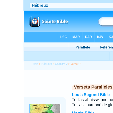
Bible
>
Hébreux
>
Chapitre 2
> Verset 7
Versets Parallèles
Louis Segond Bible
Tu l'as abaissé pour 
Tu l'as couronné de glo