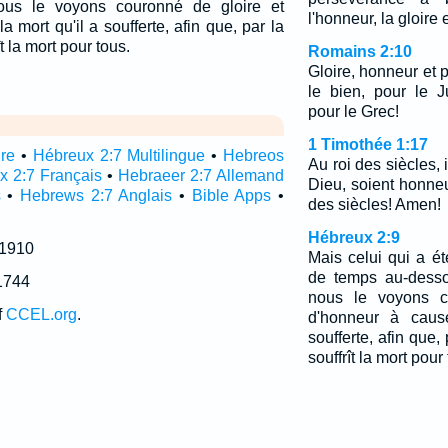
ous le voyons couronné de gloire et
l'honneur, la gloire e
 mort qu'il a soufferte, afin que, par la
t la mort pour tous.
Romains 2:10
Gloire, honneur et 
le bien, pour le J
pour le Grec!
1 Timothée 1:17
ire
•
Hébreux 2:7 Multilingue
•
Hebreos
Au roi des siècles, 
x 2:7 Français
•
Hebraeer 2:7 Allemand
Dieu, soient honneu
s
•
Hebrews 2:7 Anglais
•
Bible Apps
•
des siècles! Amen!
Hébreux 2:9
 1910
Mais celui qui a é
de temps au-desso
1744
nous le voyons c
f
CCEL.org
.
d'honneur à caus
soufferte, afin que,
souffrît la mort pour