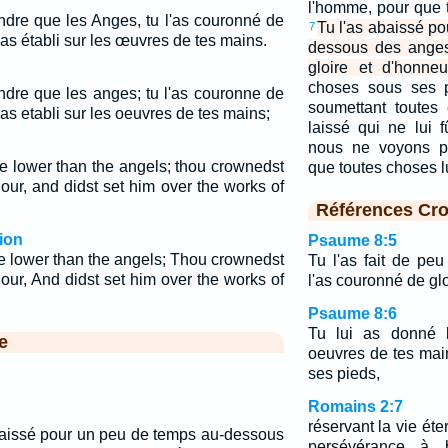
l'homme, pour que 
indre que les Anges, tu l'as couronné de
Tu l'as abaissé p
7
l'as établi sur les œuvres de tes mains.
dessous des anges
gloire et d'honneu
choses sous ses p
indre que les anges; tu l'as couronne de
soumettant toutes
l'as etabli sur les oeuvres de tes mains;
laissé qui ne lui 
nous ne voyons p
le lower than the angels; thou crownedst
que toutes choses 
our, and didst set him over the works of
Références Cro
ion
Psaume 8:5
le lower than the angels; Thou crownedst
Tu l'as fait de peu
our, And didst set him over the works of
l'as couronné de gl
Psaume 8:6
Tu lui as donné l
e
oeuvres de tes mai
ses pieds,
Romains 2:7
réservant la vie éte
abaissé pour un peu de temps au-dessous
persévérance à b