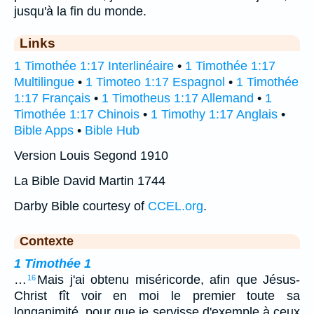
jusqu'à la fin du monde.
Links
1 Timothée 1:17 Interlinéaire
•
1 Timothée 1:17
Multilingue
•
1 Timoteo 1:17 Espagnol
•
1 Timothée
1:17 Français
•
1 Timotheus 1:17 Allemand
•
1
Timothée 1:17 Chinois
•
1 Timothy 1:17 Anglais
•
Bible Apps
•
Bible Hub
Version Louis Segond 1910
La Bible David Martin 1744
Darby Bible courtesy of
CCEL.org
.
Contexte
1 Timothée 1
…
Mais j'ai obtenu miséricorde, afin que Jésus-
16
Christ fît voir en moi le premier toute sa
longanimité, pour que je servisse d'exemple à ceux