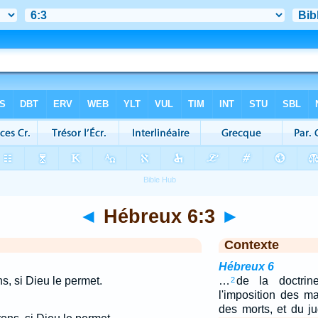
◄
Hébreux 6:3
►
Contexte
Hébreux 6
s, si Dieu le permet.
…
de la doctri
2
l'imposition des ma
des morts, et du j