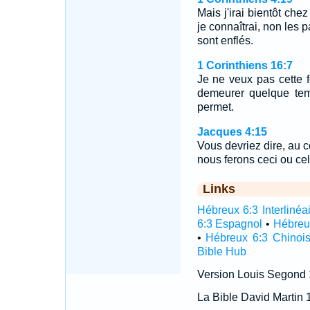
Mais j'irai bientôt chez
je connaîtrai, non les 
sont enflés.
1 Corinthiens 16:7
Je ne veux pas cette f
demeurer quelque tem
permet.
Jacques 4:15
Vous devriez dire, au co
nous ferons ceci ou cel
Links
Hébreux 6:3 Interlinéa
6:3 Espagnol
•
Hébreu
•
Hébreux 6:3 Chinoi
Bible Hub
Version Louis Segond
La Bible David Martin 