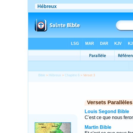
Bible
>
Hébreux
>
Chapitre 6
> Verset 3
Versets Parallèles
Louis Segond Bible
C'est ce que nous feron
Martin Bible