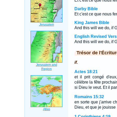
Et c'est ce que nous fe
Darby Bible
Et c'est ce que nous fe
King James Bible
And this will we do, if 
English Revised Vers
And this will we do, if 
Trésor de l'Écritur
if.
Actes 18:21
et il prit congé d'eu
célèbre la fête prochai
si Dieu le veut. Et il pa
Romains 15:32
en sorte que j'arrive c
Dieu, et que je jouisse
1 Corinthiens 4:19