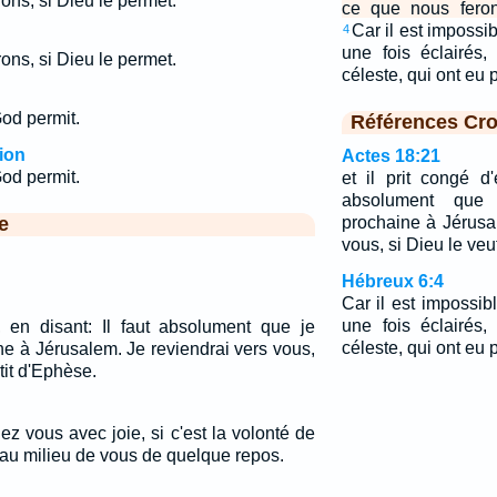
rons, si Dieu le permet.
ce que nous feron
Car il est impossi
4
une fois éclairés
rons, si Dieu le permet.
céleste, qui ont eu 
God permit.
Références Cro
ion
Actes 18:21
God permit.
et il prit congé d'
absolument que 
e
prochaine à Jérusa
vous, si Dieu le veut
Hébreux 6:4
Car il est impossib
une fois éclairés
x, en disant: Il faut absolument que je
céleste, qui ont eu p
ne à Jérusalem. Je reviendrai vers vous,
rtit d'Ephèse.
hez vous avec joie, si c'est la volonté de
 au milieu de vous de quelque repos.