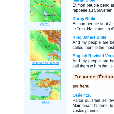
Martin Bible
Et mon peuple pend att
rappelle au Souverain, 
Darby Bible
Et mon peuple tient à 
le Tres -Haut: pas un d'
King James Bible
And my people are ben
called them to the most
English Revised Vers
And my people are ben
call them to him that is 
Trésor de l'Écritur
are bent.
Osée 4:16
Parce qu'Israël se r
Maintenant l'Eternel 
vastes plaines.