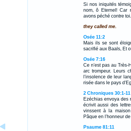
Si nos iniquités témo
nom, ô Eternel! Car 
avons péché contre toi
they called me.
Osée 11:2
Mais ils se sont éloig
sacrifié aux Baals, Et o
Osée 7:16
Ce n'est pas au Très-H
arc trompeur. Leurs c
l'insolence de leur lan
risée dans le pays d'Eg
2 Chroniques 30:1-11
Ezéchias envoya des me
écrivit aussi des lett
vinssent à la maison
Pâque en l'honneur de l
Psaume 81:11