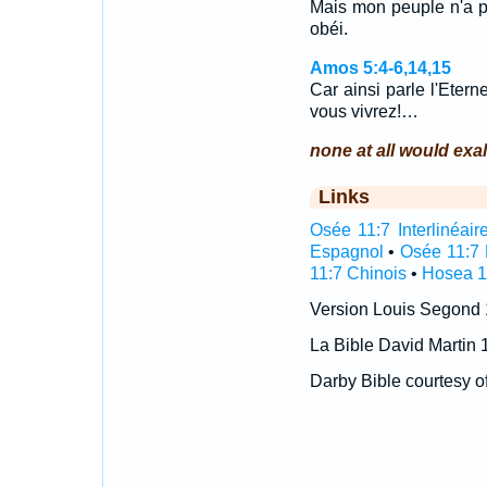
Mais mon peuple n'a po
obéi.
Amos 5:4-6,14,15
Car ainsi parle l'Etern
vous vivrez!…
none at all would exal
Links
Osée 11:7 Interlinéair
Espagnol
•
Osée 11:7 
11:7 Chinois
•
Hosea 1
Version Louis Segond
La Bible David Martin 
Darby Bible courtesy o