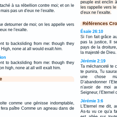
peuple est enclin 
aché à sa rébellion contre moi; et on le
les rappelle vers l
mais pas un d'eux ne l'exalte.
d'eux ne l'exalte.
Références Cro
se detourner de moi; on les appelle vers
eux ne l'exalte.
Ésaïe 26:10
Si l'on fait grâce 
pas la justice, Il 
t to backsliding from me: though they
pays de la droiture,
 High, none at all would exalt
him
.
la majesté de Dieu.
ion
Jérémie 2:19
t to backsliding from me: though they
Ta méchanceté te châ
on high, none at all will exalt him.
te punira, Tu saura
une chose ma
e
D'abandonner l'Et
n'avoir de moi au
Seigneur, l'Eternel
Jérémie 3:6
évolte comme une génisse indomptable,
L'Eternel me dit, 
le fera paître Comme un agneau dans de
As-tu vu ce qu'a fai
est allée sur tou