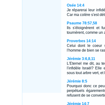
Osée 14:4
Je réparerai leur infid
Car ma colère s'est dé
Psaume 78:57,58
Ils s'éloignèrent et f
tournèrent, comme un 
Proverbes 14:14
Celui dont le coeur 
l'homme de bien se rass
Jérémie 3:6,8,11
L'Eternel me dit, au te
l'infidèle Israël? Ell
sous tout arbre vert, et 
Jérémie 8:5
Pourquoi donc ce peup
perpétuels égarements
refusent de se convertir
Jérémie 14:7