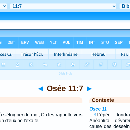
◄
Osée 11:7
►
Contexte
Osée 11
 s'éloigner de moi; On les rappelle vers
…
L'épée fondr
6
n d'eux ne l'exalte.
Anéantira, dévore
cause des desseins