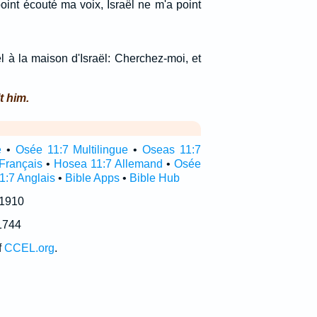
int écouté ma voix, Israël ne m'a point
el à la maison d'Israël: Cherchez-moi, et
t him.
e
•
Osée 11:7 Multilingue
•
Oseas 11:7
Français
•
Hosea 11:7 Allemand
•
Osée
1:7 Anglais
•
Bible Apps
•
Bible Hub
 1910
1744
f
CCEL.org
.