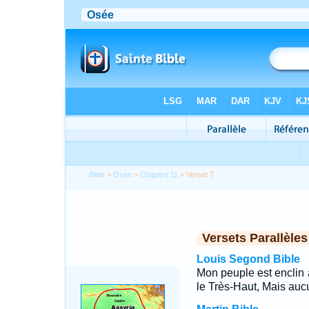
Bible
>
Osée
>
Chapitre 11
> Verset 7
Versets Parallèles
Louis Segond Bible
Mon peuple est enclin à
le Très-Haut, Mais aucu