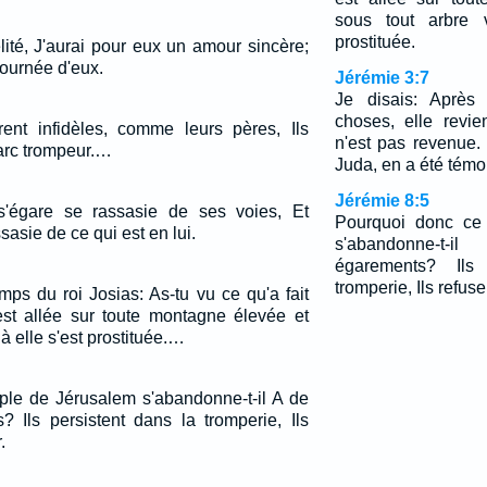
sous tout arbre v
prostituée.
élité, J'aurai pour eux un amour sincère;
tournée d'eux.
Jérémie 3:7
Je disais: Après 
choses, elle revi
urent infidèles, comme leurs pères, Ils
n'est pas revenue. 
arc trompeur.…
Juda, en a été témo
Jérémie 8:5
s'égare se rassasie de ses voies, Et
Pourquoi donc ce
asie de ce qui est en lui.
s'abandonne-t-
égarements? Ils
tromperie, Ils refuse
mps du roi Josias: As-tu vu ce qu'a fait
e est allée sur toute montagne élevée et
là elle s'est prostituée.…
le de Jérusalem s'abandonne-t-il A de
? Ils persistent dans la tromperie, Ils
.