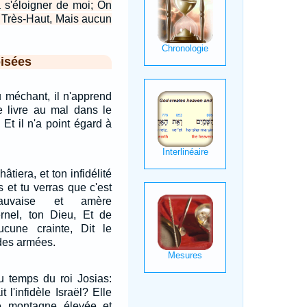
à s'éloigner de moi; On
e Très-Haut, Mais aucun
isées
au méchant, il n'apprend
se livre au mal dans le
 Et il n'a point égard à
tiera, et ton infidélité
s et tu verras que c'est
uvaise et amère
ernel, ton Dieu, Et de
cune crainte, Dit le
 des armées.
au temps du roi Josias:
t l'infidèle Israël? Elle
te montagne élevée et