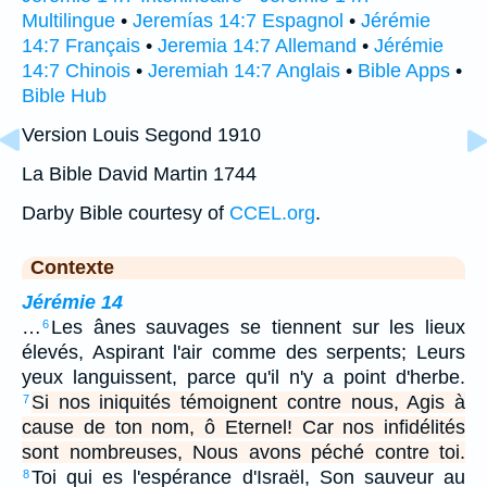
Multilingue
•
Jeremías 14:7 Espagnol
•
Jérémie
14:7 Français
•
Jeremia 14:7 Allemand
•
Jérémie
14:7 Chinois
•
Jeremiah 14:7 Anglais
•
Bible Apps
•
Bible Hub
Version Louis Segond 1910
La Bible David Martin 1744
Darby Bible courtesy of
CCEL.org
.
Contexte
Jérémie 14
…
Les ânes sauvages se tiennent sur les lieux
6
élevés, Aspirant l'air comme des serpents; Leurs
yeux languissent, parce qu'il n'y a point d'herbe.
Si nos iniquités témoignent contre nous, Agis à
7
cause de ton nom, ô Eternel! Car nos infidélités
sont nombreuses, Nous avons péché contre toi.
Toi qui es l'espérance d'Israël, Son sauveur au
8