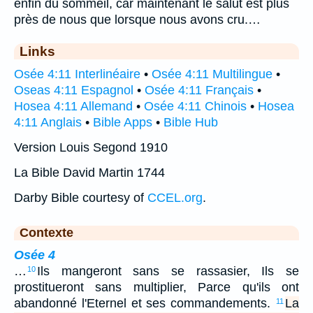
enfin du sommeil, car maintenant le salut est plus
près de nous que lorsque nous avons cru.…
Links
Osée 4:11 Interlinéaire
•
Osée 4:11 Multilingue
•
Oseas 4:11 Espagnol
•
Osée 4:11 Français
•
Hosea 4:11 Allemand
•
Osée 4:11 Chinois
•
Hosea
4:11 Anglais
•
Bible Apps
•
Bible Hub
Version Louis Segond 1910
La Bible David Martin 1744
Darby Bible courtesy of
CCEL.org
.
Contexte
Osée 4
…
Ils mangeront sans se rassasier, Ils se
10
prostitueront sans multiplier, Parce qu'ils ont
abandonné l'Eternel et ses commandements.
La
11