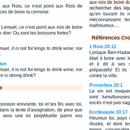
aux rois de boire d
t aux Rois, ce n'est point aux Rois de
rechercher des liqu
nces de boire la cervoise.
qu'en buvant ils n
méconnaissent le
malheureux.…
, Lemuel, ce n'est point aux rois de boire
e dire: Ou sont les boissons fortes?
Références Cro
1 Rois 20:12
emuel,
it is
not for kings to drink wine; nor
Lorsque Ben-Hadad 
:
était à boire avec l
ion
et il dit à ses s
muel, it is not for kings to drink wine; nor
préparatifs! Et ils 
e is strong drink?
contre la ville.
Proverbes 20:1
e
Le vin est moqueu
sont tumultueuse
excès n'est pas sag
boisson enivrante, toi et tes fils avec toi,
dans la tente d'assignation, de peur que
Ecclésiaste 10:17
 sera une loi perpétuelle parmi vos
Heureux toi, pays 
illustre, et dont 
temps convenable,