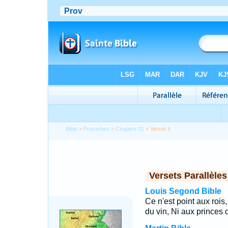
Bible
>
Proverbes
>
Chapitre 31
> Verset 4
Versets Parallèles
Louis Segond Bible
Ce n'est point aux rois
du vin, Ni aux princes 