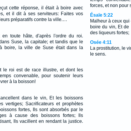
forces, et non pour s
ut cette réponse, il était à boire avec
s, et il dit à ses serviteurs: Faites vos
Ésaïe 5:22
t leurs préparatifs contre la ville.…
Malheur à ceux qui 
boire du vin, Et de
des liqueurs fortes;
t en toute hâte, d'après l'ordre du roi.
 dans Suse, la capitale; et tandis que le
Osée 4:11
à boire, la ville de Suse était dans la
La prostitution, le v
le sens.
le roi est de race illustre, et dont les
emps convenable, pour soutenir leurs
ivrer à la boisson!
hancellent dans le vin, Et les boissons
s vertiges; Sacrificateurs et prophètes
oissons fortes, Ils sont absorbés par le
iges à cause des boissons fortes; Ils
sant, Ils vacillent en rendant la justice.