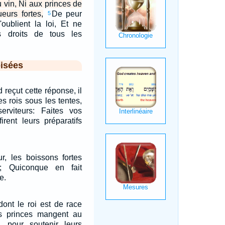
u vin, Ni aux princes de
eurs fortes,
De peur
5
'oublient la loi, Et ne
s droits de tous les
isées
reçut cette réponse, il
es rois sous les tentes,
erviteurs: Faites vos
firent leurs préparatifs
r, les boissons fortes
s; Quiconque en fait
e.
dont le roi est de race
les princes mangent au
 pour soutenir leurs