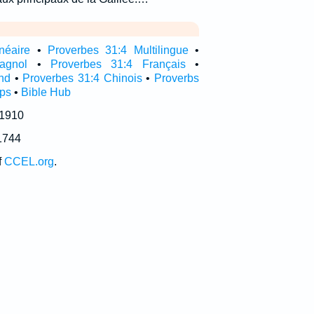
néaire
•
Proverbes 31:4 Multilingue
•
agnol
•
Proverbes 31:4 Français
•
nd
•
Proverbes 31:4 Chinois
•
Proverbs
pps
•
Bible Hub
 1910
1744
f
CCEL.org
.