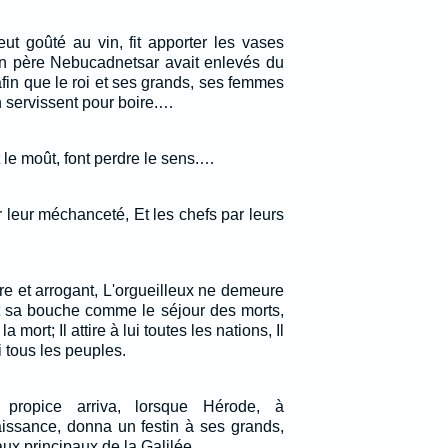
eut goûté au vin, fit apporter les vases
son père Nebucadnetsar avait enlevés du
fin que le roi et ses grands, ses femmes
n servissent pour boire.…
et le moût, font perdre le sens.…
ar leur méchanceté, Et les chefs par leurs
ivre et arrogant, L'orgueilleux ne demeure
git sa bouche comme le séjour des morts,
a mort; Il attire à lui toutes les nations, Il
 tous les peuples.
propice arriva, lorsque Hérode, à
aissance, donna un festin à ses grands,
 aux principaux de la Galilée.…