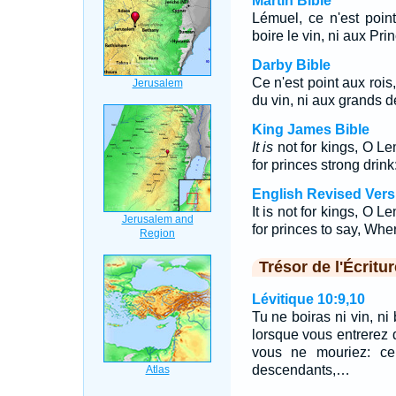
Martin Bible
Lémuel, ce n'est poin
boire le vin, ni aux Pri
Darby Bible
Ce n'est point aux rois
du vin, ni aux grands d
King James Bible
It is
not for kings, O L
for princes strong drink
English Revised Vers
It is not for kings, O Le
for princes to say, Wher
Trésor de l'Écritur
Lévitique 10:9,10
Tu ne boiras ni vin, ni 
lorsque vous entrerez 
vous ne mouriez: ce
descendants,…