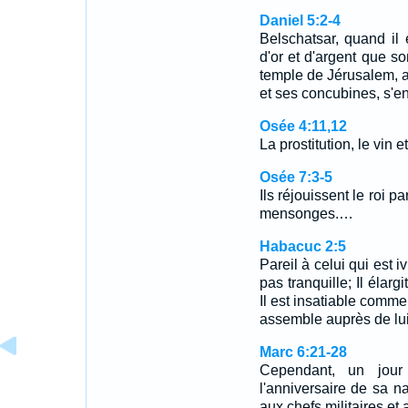
Daniel 5:2-4
Belschatsar, quand il 
d'or et d'argent que 
temple de Jérusalem, a
et ses concubines, s'e
Osée 4:11,12
La prostitution, le vin 
Osée 7:3-5
Ils réjouissent le roi p
mensonges.…
Habacuc 2:5
Pareil à celui qui est 
pas tranquille; Il élar
Il est insatiable comme l
assemble auprès de lui
Marc 6:21-28
Cependant, un jour 
l'anniversaire de sa n
aux chefs militaires et