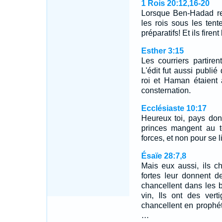
1 Rois 20:12,16-20
Lorsque Ben-Hadad reç
les rois sous les tente
préparatifs! Et ils firen
Esther 3:15
Les courriers partiren
L'édit fut aussi publié
roi et Haman étaient 
consternation.
Ecclésiaste 10:17
Heureux toi, pays dont 
princes mangent au t
forces, et non pour se l
Ésaïe 28:7,8
Mais eux aussi, ils c
fortes leur donnent de
chancellent dans les b
vin, Ils ont des vert
chancellent en prophéti
…