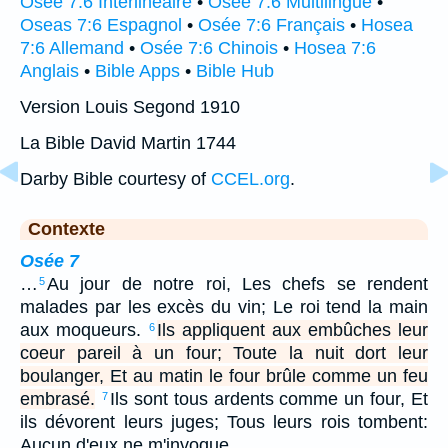
Osée 7:6 Interlinéaire
•
Osée 7:6 Multilingue
•
Oseas 7:6 Espagnol
•
Osée 7:6 Français
•
Hosea
7:6 Allemand
•
Osée 7:6 Chinois
•
Hosea 7:6
Anglais
•
Bible Apps
•
Bible Hub
Version Louis Segond 1910
La Bible David Martin 1744
Darby Bible courtesy of
CCEL.org
.
Contexte
Osée 7
…
Au jour de notre roi, Les chefs se rendent
5
malades par les excès du vin; Le roi tend la main
aux moqueurs.
Ils appliquent aux embûches leur
6
coeur pareil à un four; Toute la nuit dort leur
boulanger, Et au matin le four brûle comme un feu
embrasé.
Ils sont tous ardents comme un four, Et
7
ils dévorent leurs juges; Tous leurs rois tombent:
Aucun d'eux ne m'invoque.…