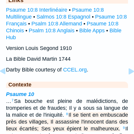
Psaume 10:8 Interlinéaire
•
Psaume 10:8
Multilingue
•
Salmos 10:8 Espagnol
•
Psaume 10:8
Français
•
Psalm 10:8 Allemand
•
Psaume 10:8
Chinois
•
Psalm 10:8 Anglais
•
Bible Apps
•
Bible
Hub
Version Louis Segond 1910
La Bible David Martin 1744
Darby Bible courtesy of
CCEL.org
.
Contexte
Psaume 10
…
Sa bouche est pleine de malédictions, de
7
tromperies et de fraudes; Il y a sous sa langue de
la malice et de l'iniquité.
Il se tient en embuscade
8
près des villages, Il assassine l'innocent dans des
lieux écartés; Ses yeux épient le malheureux.
Il
9