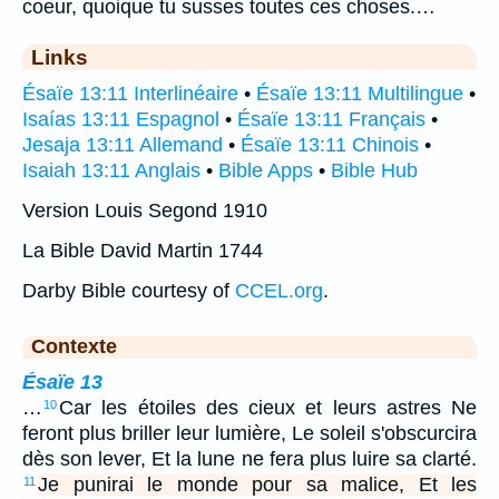
coeur, quoique tu susses toutes ces choses.…
Links
Ésaïe 13:11 Interlinéaire
•
Ésaïe 13:11 Multilingue
•
Isaías 13:11 Espagnol
•
Ésaïe 13:11 Français
•
Jesaja 13:11 Allemand
•
Ésaïe 13:11 Chinois
•
Isaiah 13:11 Anglais
•
Bible Apps
•
Bible Hub
Version Louis Segond 1910
La Bible David Martin 1744
Darby Bible courtesy of
CCEL.org
.
Contexte
Ésaïe 13
…
Car les étoiles des cieux et leurs astres Ne
10
feront plus briller leur lumière, Le soleil s'obscurcira
dès son lever, Et la lune ne fera plus luire sa clarté.
Je punirai le monde pour sa malice, Et les
11