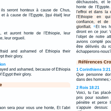
déchaussés, et le
honte de l'Egypte
et ils seront honteux à cause de Chus,
l'effroi et dans l
 et à cause de l'Egypte, [qui était] leur
l'Ethiopie en qu
confiance, et de
glorifiait.
Et les h
6
diront en ce jour:
es, et auront honte de l'Ethiopie, leur
l'objet de notre a
e, leur orgueil.
avions compté pou
être délivrés du 
fraid and ashamed of Ethiopia their
échapperons-nous
t their glory.
Références Cro
ion
mayed and ashamed, because of Ethiopia
1 Corinthiens 3:21
f Egypt their glory.
Que personne don
dans des hommes; ca
e
2 Rois 18:21
Voici, tu l'as plac
pris pour soutien
pénètre et perce 
s'appuie dessus: 
aon sera pour vous une honte, Et l'abri