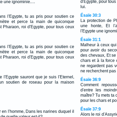
d'Egypte, pour tous
pte une ignominie.…
lui.
Ésaïe 30:3
ans l'Egypte, tu as pris pour soutien ce
La protection de 
nètre et perce la main de quiconque
une honte, Et l'
st Pharaon, roi d'Egypte, pour tous ceux
l'Egypte une ignomi
Ésaïe 31:1
Malheur à ceux qu
ans l'Egypte, tu as pris pour soutien ce
pour avoir du seco
nètre et perce la main de quiconque
des chevaux, Et se 
st Pharaon, roi d'Egypte, pour tous ceux
chars et à la force
ne regardent pas ve
ne recherchent pas l
e l'Egypte sauront que je suis l'Eternel,
Ésaïe 36:9
 un soutien de roseau pour la maison
Comment repousse
d'entre les moind
maître? Tu mets ta 
pour les chars et po
Ésaïe 37:9
 en l'homme, Dans les narines duquel il
Alors le roi d'Assyr
 de quelle valeur est-il?