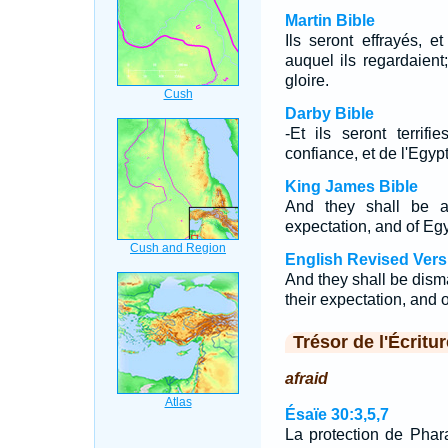
Martin Bible
Ils seront effrayés, 
auquel ils regardaient;
gloire.
Darby Bible
-Et ils seront terrifi
confiance, et de l'Egypt
King James Bible
And they shall be a
expectation, and of Egyp
English Revised Vers
And they shall be dis
their expectation, and o
Trésor de l'Écritur
afraid
Ésaïe 30:3,5,7
La protection de Phar