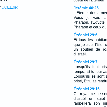
coeur de l'Eternel!
f
CCEL.org
.
Jérémie 46:25
L'Eternel des armées
Voici, je vais 
Pharaon, l'Egypte,
Pharaon et ceux qui 
Ézéchiel 29:6
Et tous les habita
que je suis l'Etern
un soutien de ro
d'Israël.
Ézéchiel 29:7
Lorsqu'ils t'ont pr
rompu, Et tu leur as
Lorsqu'ils se sont 
brisé, Et tu as rend
Ézéchiel 29:16
Ce royaume ne ser
d'Israël un sujet
rappellera son in