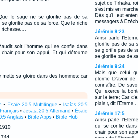
sujet de Tirhaka, roi 
s'est mis en marche 
Dès qu'il eut ente
: Que le sage ne se glorifie pas de sa
messagers à Ezéchi
 se glorifie pas de sa force, Que le riche
a richesse.…
Jérémie 9:23
Ainsi parle l'Eter
glorifie pas de sa 
 Maudit soit l'homme qui se confie dans
se glorifie pas de s
 chair pour son appui, Et qui détourne
se glorifie pas de s
Jérémie 9:24
Mais que celui qu
 mette sa gloire dans des hommes; car
glorifie D'avoir de
connaître, De savoi
Qui exerce la bonté
sur la terre; Car c'
plaisir, dit l'Eternel.
e
•
Ésaïe 20:5 Multilingue
•
Isaías 20:5
 Français
•
Jesaja 20:5 Allemand
•
Ésaïe
Jérémie 17:5
0:5 Anglais
•
Bible Apps
•
Bible Hub
Ainsi parle l'Etern
qui se confie dans
 1910
chair pour son app
1744