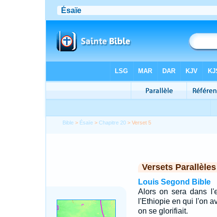
Bible
>
Ésaïe
>
Chapitre 20
> Verset 5
Versets Parallèles
Louis Segond Bible
Alors on sera dans l'
l'Ethiopie en qui l'on a
on se glorifiait.