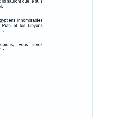
t ils sauront que je suis
l.
Egyptiens innombrables
e, Puth et les Libyens
es.
iopiens, Vous serez
ée.