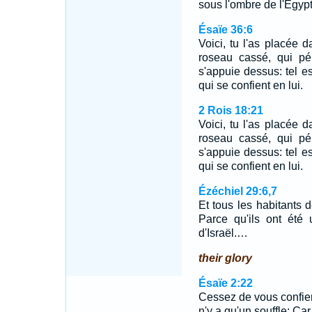
sous l'ombre de l'Egy
Ésaïe 36:6
Voici, tu l'as placée d
roseau cassé, qui pé
s'appuie dessus: tel e
qui se confient en lui.
2 Rois 18:21
Voici, tu l'as placée d
roseau cassé, qui pé
s'appuie dessus: tel e
qui se confient en lui.
Ézéchiel 29:6,7
Et tous les habitants d
Parce qu'ils ont été
d'Israël.…
their glory
Ésaïe 2:22
Cessez de vous confier
n'y a qu'un souffle: Car