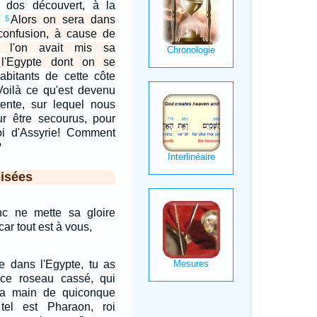
 dos découvert, à la
.
Alors on sera dans
5
a confusion, à cause de
i l'on avait mis sa
 l'Egypte dont on se
abitants de cette côte
 Voilà ce qu'est devenu
ttente, sur lequel nous
r être secourus, pour
roi d'Assyrie! Comment
?
isées
c ne mette sa gloire
r tout est à vous,
ée dans l'Egypte, tu as
 ce roseau cassé, qui
la main de quiconque
tel est Pharaon, roi