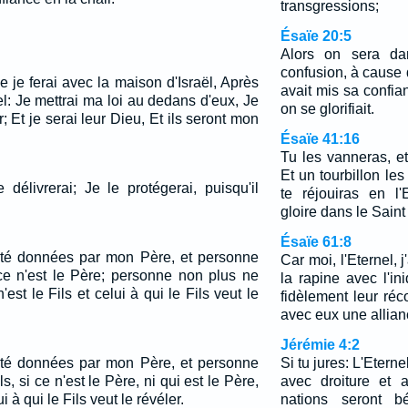
transgressions;
Ésaïe 20:5
Alors on sera dan
confusion, à cause d
ue je ferai avec la maison d'Israël, Après
avait mis sa confia
nel: Je mettrai ma loi au dedans d'eux, Je
on se glorifiait.
r; Et je serai leur Dieu, Et ils seront mon
Ésaïe 41:16
Tu les vanneras, et
Et un tourbillon les
 délivrerai; Je le protégerai, puisqu'il
te réjouiras en l'
gloire dans le Saint 
Ésaïe 61:8
été données par mon Père, et personne
Car moi, l'Eternel, j
 ce n'est le Père; personne non plus ne
la rapine avec l'in
'est le Fils et celui à qui le Fils veut le
fidèlement leur réc
avec eux une allian
Jérémie 4:2
été données par mon Père, et personne
Si tu jures: L'Eterne
ls, si ce n'est le Père, ni qui est le Père,
avec droiture et a
ui à qui le Fils veut le révéler.
nations seront b