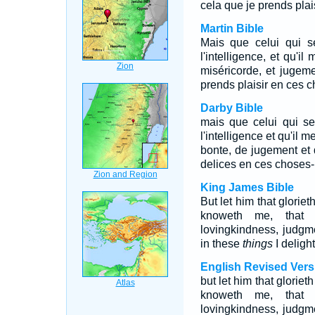
cela que je prends plaisi
Martin Bible
Mais que celui qui se
l'intelligence, et qu'il
miséricorde, et jugemen
prends plaisir en ces ch
Darby Bible
mais que celui qui se g
l'intelligence et qu'il m
bonte, de jugement et d
delices en ces choses-là
King James Bible
But let him that gloriet
knoweth me, tha
lovingkindness, judgme
in these
things
I deligh
English Revised Vers
but let him that gloriet
knoweth me, that
lovingkindness, judgme