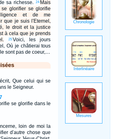
 de sa richesse.
Mais
24
se glorifier se glorifie
telligence et de me
r que je suis l'Eternel,
, le droit et la justice
est à cela que je prends
l.
Voici, les jours
25
nel, Où je châtierai tous
e le sont pas de coeur,…
isées
écrit, Que celui qui se
dans le Seigneur.
7
rifie se glorifie dans le
ncerne, loin de moi la
fier d'autre chose que
e Seigneur Jésus-Christ,