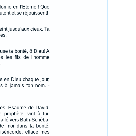
rifie en l'Eternel! Que
tent et se réjouissent!
teint jusqu'aux cieux, Ta
ues.
use ta bonté, ô Dieu! A
es les fils de l'homme
.
ns en Dieu chaque jour,
ns à jamais ton nom. -
res. Psaume de David.
 prophète, vint à lui,
 allé vers Bath-Schéba.
 de moi dans ta bonté;
iséricorde, efface mes