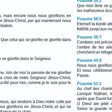
Psaume 34:2
Que mon âme se glo
les malheureux écou
, mais encore nous nous glorifions en
Psaume 36:5
r Jésus-Christ, par qui maintenant nous
Eternel! ta bonté at
liation.
fidélité jusqu'aux n
Psaume 36:7
, Que celui qui se glorifie se glorifie dans
Combien est précie
l'ombre de tes ail
cherchent un refuge
e se glorifie dans le Seigneur.
Psaume 44:8
Nous nous glorifio
Et nous célébrero
e, loin de moi la pensée de me glorifier
Pause.
a croix de notre Seigneur Jésus-Christ,
ucifié pour moi, comme je le suis pour le
Psaume 51:1
Au chef des chant
Lorsque Nathan, le
après que David fut
t nous, qui rendons à Dieu notre culte par
O Dieu! aie pitié
ous glorifions en Jésus-Christ, et qui ne
Selon ta grande m
fiance en la chair.