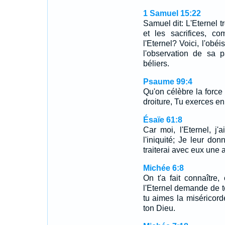
1 Samuel 15:22
Samuel dit: L'Eternel t
et les sacrifices, c
l'Eternel? Voici, l'obé
l'observation de sa 
béliers.
Psaume 99:4
Qu'on célèbre la force 
droiture, Tu exerces en 
Ésaïe 61:8
Car moi, l'Eternel, j'
l'iniquité; Je leur do
traiterai avec eux une a
Michée 6:8
On t'a fait connaître
l'Eternel demande de to
tu aimes la miséricor
ton Dieu.