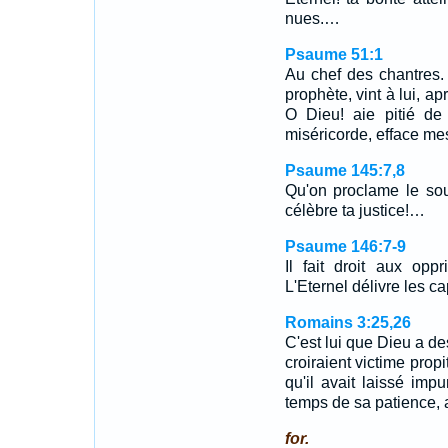
nues.…
Psaume 51:1
Au chef des chantres
prophète, vint à lui, a
O Dieu! aie pitié de
miséricorde, efface me
Psaume 145:7,8
Qu'on proclame le so
célèbre ta justice!…
Psaume 146:7-9
Il fait droit aux op
L'Eternel délivre les ca
Romains 3:25,26
C'est lui que Dieu a de
croiraient victime propi
qu'il avait laissé im
temps de sa patience, a
for.