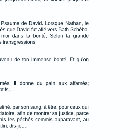
. Psaume de David. Lorsque Nathan, le
près que David fut allé vers Bath-Schéba.
 moi dans ta bonté; Selon ta grande
s transgressions;
uvenir de ton immense bonté, Et qu'on
primés; Il donne du pain aux affamés;
ptifs;…
stiné, par son sang, à être, pour ceux qui
tiatoire, afin de montrer sa justice, parce
punis les péchés commis auparavant, au
fin, dis-je,…