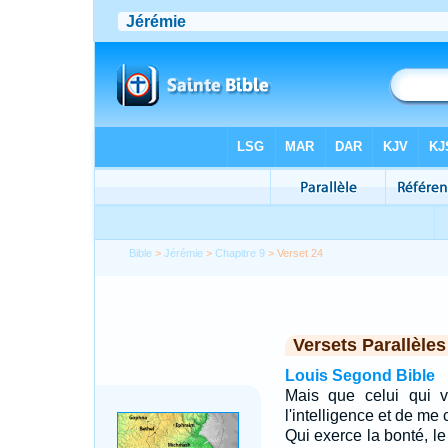
Bible
>
Jérémie
>
Chapitre 9
> Verset 24
Versets Parallèles
Louis Segond Bible
Mais que celui qui ve
l'intelligence et de me 
Qui exerce la bonté, le d