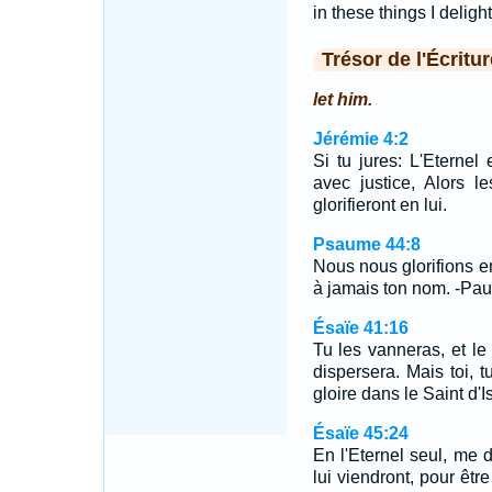
in these things I deligh
Trésor de l'Écritur
let him.
Jérémie 4:2
Si tu jures: L'Eternel 
avec justice, Alors l
glorifieront en lui.
Psaume 44:8
Nous nous glorifions e
à jamais ton nom. -Pau
Ésaïe 41:16
Tu les vanneras, et le 
dispersera. Mais toi, t
gloire dans le Saint d'Is
Ésaïe 45:24
En l'Eternel seul, me di
lui viendront, pour êtr