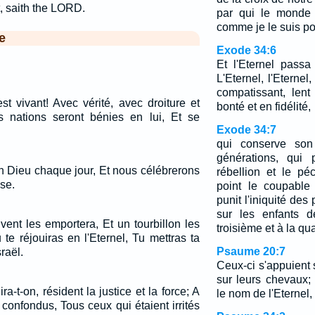
t, saith the LORD.
par qui le monde 
comme je le suis p
e
Exode 34:6
Et l'Eternel passa 
L'Eternel, l'Eternel
compatissant, lent
est vivant! Avec vérité, avec droiture et
bonté et en fidélité,
es nations seront bénies en lui, Et se
Exode 34:7
qui conserve son
générations, qui p
n Dieu chaque jour, Et nous célébrerons
rébellion et le pé
se.
point le coupable
punit l'iniquité des
sur les enfants d
vent les emportera, Et un tourbillon les
troisième et à la qu
u te réjouiras en l'Eternel, Tu mettras ta
Psaume 20:7
raël.
Ceux-ci s'appuient 
sur leurs chevaux
ra-t-on, résident la justice et la force; A
le nom de l'Eternel,
e confondus, Tous ceux qui étaient irrités