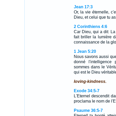
Jean 17:3
Or, la vie éternelle, c'
Dieu, et celui que tu a
2 Corinthiens 4:6
Car Dieu, qui a dit: La
fait briller la lumière
connaissance de la gloi
1 Jean 5:20
Nous savons aussi que l
donné l'intelligence
sommes dans le Véritab
qui est le Dieu véritable
loving-kindness.
Exode 34:5-7
L'Eternel descendit dan
proclama le nom de l'E
Psaume 36:5-7
Eternel! ta bonté attei