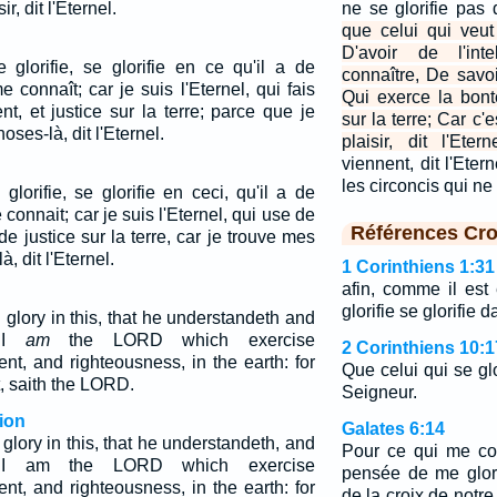
r, dit l'Eternel.
ne se glorifie pas
que celui qui veut 
D'avoir de l'in
 glorifie, se glorifie en ce qu'il a de
connaître, De savoi
 me connaît; car je suis l'Eternel, qui fais
Qui exerce la bonté
t, et justice sur la terre; parce que je
sur la terre; Car c'
oses-là, dit l'Eternel.
plaisir, dit l'Eterne
viennent, dit l'Eter
les circoncis qui n
lorifie, se glorifie en ceci, qu'il a de
e connait; car je suis l'Eternel, qui use de
Références Cro
e justice sur la terre, car je trouve mes
, dit l'Eternel.
1 Corinthiens 1:31
afin, comme il est 
glorifie se glorifie 
h glory in this, that he understandeth and
t I
am
the LORD which exercise
2 Corinthiens 10:1
nt, and righteousness, in the earth: for
Que celui qui se glo
t, saith the LORD.
Seigneur.
ion
Galates 6:14
h glory in this, that he understandeth, and
Pour ce qui me co
 I am the LORD which exercise
pensée de me glori
nt, and righteousness, in the earth: for
de la croix de notr