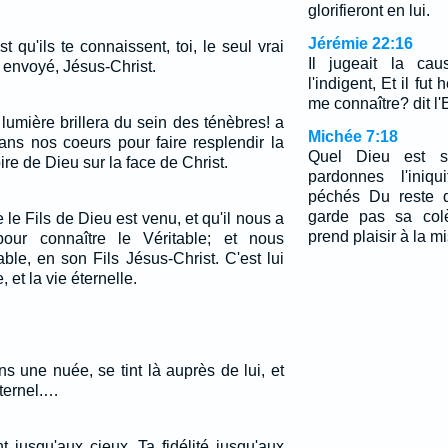
glorifieront en lui.
Jérémie 22:16
est qu'ils te connaissent, toi, le seul vrai
Il jugeait la ca
s envoyé, Jésus-Christ.
l'indigent, Et il fut
me connaître? dit l'
 lumière brillera du sein des ténèbres! a
Michée 7:18
 dans nos coeurs pour faire resplendir la
Quel Dieu est s
re de Dieu sur la face de Christ.
pardonnes l'iniqu
péchés Du reste d
garde pas sa colè
e Fils de Dieu est venu, et qu'il nous a
prend plaisir à la m
 pour connaître le Véritable; et nous
le, en son Fils Jésus-Christ. C'est lui
, et la vie éternelle.
s une nuée, se tint là auprès de lui, et
ternel.…
nt jusqu'aux cieux, Ta fidélité jusqu'aux