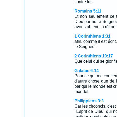
contre lui.
Romains 5:11
Et non seulement cela
Dieu par notre Seigneu
avons obtenu la réconci
1 Corinthiens 1:31
afin, comme il est écrit
le Seigneur.
2 Corinthiens 10:17
Que celui qui se glorifi
Galates 6:14
Pour ce qui me concern
d'autre chose que de l
par qui le monde est cr
monde!
Philippiens 3:3
Car les circoncis, c'es
l'Esprit de Dieu, qui n
mettons point notre con