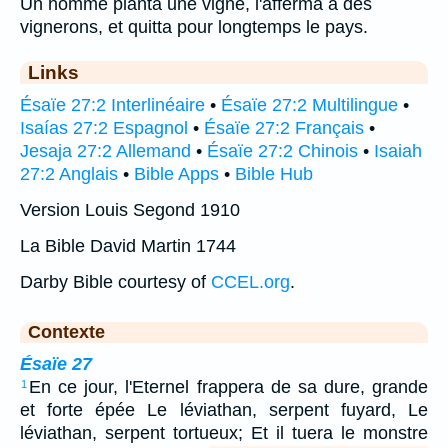
Un homme planta une vigne, l'afferma à des
vignerons, et quitta pour longtemps le pays.
Links
Ésaïe 27:2 Interlinéaire
•
Ésaïe 27:2 Multilingue
•
Isaías 27:2 Espagnol
•
Ésaïe 27:2 Français
•
Jesaja 27:2 Allemand
•
Ésaïe 27:2 Chinois
•
Isaiah
27:2 Anglais
•
Bible Apps
•
Bible Hub
Version Louis Segond 1910
La Bible David Martin 1744
Darby Bible courtesy of
CCEL.org
.
Contexte
Ésaïe 27
En ce jour, l'Eternel frappera de sa dure, grande
1
et forte épée Le léviathan, serpent fuyard, Le
léviathan, serpent tortueux; Et il tuera le monstre