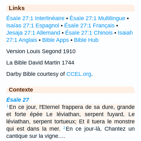
Links
Ésaïe 27:1 Interlinéaire
•
Ésaïe 27:1 Multilingue
•
Isaías 27:1 Espagnol
•
Ésaïe 27:1 Français
•
Jesaja 27:1 Allemand
•
Ésaïe 27:1 Chinois
•
Isaiah
27:1 Anglais
•
Bible Apps
•
Bible Hub
Version Louis Segond 1910
La Bible David Martin 1744
Darby Bible courtesy of
CCEL.org
.
Contexte
Ésaïe 27
En ce jour, l'Eternel frappera de sa dure, grande
1
et forte épée Le léviathan, serpent fuyard, Le
léviathan, serpent tortueux; Et il tuera le monstre
qui est dans la mer.
En ce jour-là, Chantez un
2
cantique sur la vigne.…