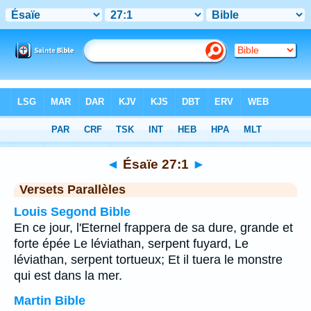
Bible
>
Ésaïe
>
Chapitre 27
> Verset 1
◄
Ésaïe 27:1
►
Versets Parallèles
Louis Segond Bible
En ce jour, l'Eternel frappera de sa dure, grande et
forte épée Le léviathan, serpent fuyard, Le
léviathan, serpent tortueux; Et il tuera le monstre
qui est dans la mer.
Martin Bible