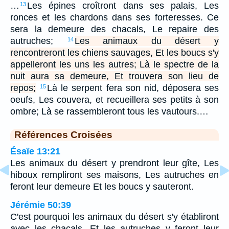
…
Les épines croîtront dans ses palais, Les
13
ronces et les chardons dans ses forteresses. Ce
sera la demeure des chacals, Le repaire des
autruches;
Les animaux du désert y
14
rencontreront les chiens sauvages, Et les boucs s'y
appelleront les uns les autres; Là le spectre de la
nuit aura sa demeure, Et trouvera son lieu de
repos;
Là le serpent fera son nid, déposera ses
15
oeufs, Les couvera, et recueillera ses petits à son
ombre; Là se rassembleront tous les vautours.…
Références Croisées
Ésaïe 13:21
Les animaux du désert y prendront leur gîte, Les
hiboux rempliront ses maisons, Les autruches en
feront leur demeure Et les boucs y sauteront.
Jérémie 50:39
C'est pourquoi les animaux du désert s'y établiront
avec les chacals, Et les autruches y feront leur