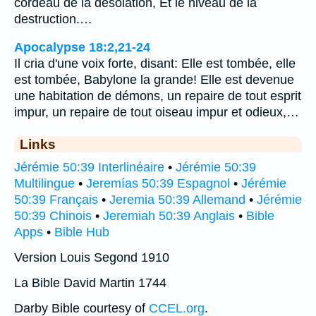
cordeau de la désolation, Et le niveau de la
destruction.…
Apocalypse 18:2,21-24
Il cria d'une voix forte, disant: Elle est tombée, elle
est tombée, Babylone la grande! Elle est devenue
une habitation de démons, un repaire de tout esprit
impur, un repaire de tout oiseau impur et odieux,…
Links
Jérémie 50:39 Interlinéaire
•
Jérémie 50:39
Multilingue
•
Jeremías 50:39 Espagnol
•
Jérémie
50:39 Français
•
Jeremia 50:39 Allemand
•
Jérémie
50:39 Chinois
•
Jeremiah 50:39 Anglais
•
Bible
Apps
•
Bible Hub
Version Louis Segond 1910
La Bible David Martin 1744
Darby Bible courtesy of
CCEL.org
.