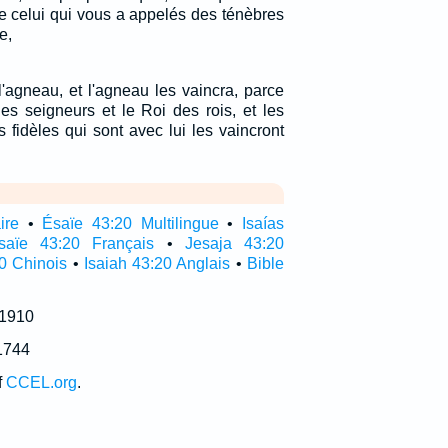
e celui qui vous a appelés des ténèbres
e,
l'agneau, et l'agneau les vaincra, parce
des seigneurs et le Roi des rois, et les
s fidèles qui sont avec lui les vaincront
ire
•
Ésaïe 43:20 Multilingue
•
Isaías
saïe 43:20 Français
•
Jesaja 43:20
0 Chinois
•
Isaiah 43:20 Anglais
•
Bible
 1910
1744
f
CCEL.org
.