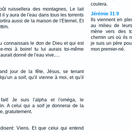
coulera.
ût ruissellera des montagnes, Le lait
Jérémie 31:9
 il y aura de l'eau dans tous les torrents
Ils viennent en ple
tira aussi de la maison de l'Eternel, Et
au milieu de leurs
ttim.
mène vers des to
chemin uni où ils 
tu connaissais le don de Dieu et qui est
je suis un père pou
ne-moi à boire! tu lui aurais toi-même
mon premier-né.
t'aurait donné de l'eau vive.…
rand jour de la fête, Jésus, se tenant
qu'un a soif, qu'il vienne à moi, et qu'il
fait! Je suis l'alpha et l'oméga, le
n. A celui qui a soif je donnerai de la
e, gratuitement.
e disent: Viens. Et que celui qui entend