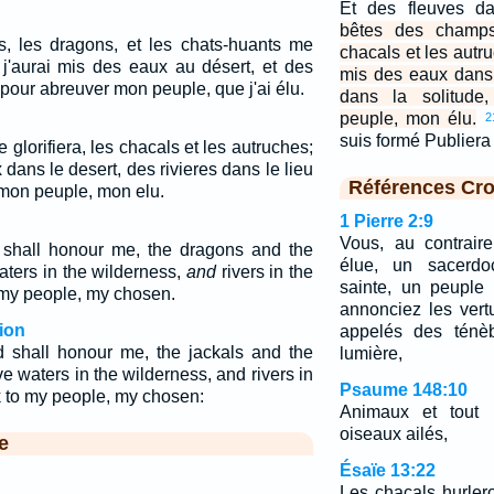
Et des fleuves da
bêtes des champs 
, les dragons, et les chats-huants me
chacals et les autr
e j'aurai mis des eaux au désert, et des
mis des eaux dans 
 pour abreuver mon peuple, que j'ai élu.
dans la solitude
peuple, mon élu.
2
suis formé Publier
lorifiera, les chacals et les autruches;
 dans le desert, des rivieres dans le lieu
Références Cro
mon peuple, mon elu.
1 Pierre 2:9
Vous, au contrair
d shall honour me, the dragons and the
élue, un sacerdo
aters in the wilderness,
and
rivers in the
sainte, un peuple
o my people, my chosen.
annonciez les vert
ion
appelés des ténè
ld shall honour me, the jackals and the
lumière,
ve waters in the wilderness, and rivers in
Psaume 148:10
nk to my people, my chosen:
Animaux et tout l
oiseaux ailés,
e
Ésaïe 13:22
Les chacals hurler