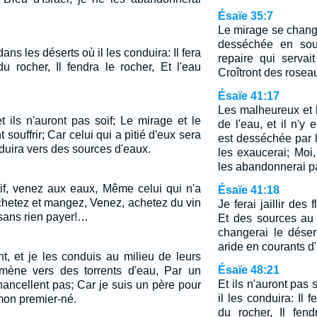
Ésaïe 35:7
Le mirage se change
desséchée en sou
dans les déserts où il les conduira: Il fera
repaire qui servai
du rocher, Il fendra le rocher, Et l'eau
Croîtront des roseau
Ésaïe 41:17
Les malheureux et 
t ils n'auront pas soif; Le mirage et le
de l'eau, et il n'y
t souffrir; Car celui qui a pitié d'eux sera
est desséchée par la
onduira vers des sources d'eaux.
les exaucerai; Moi,
les abandonnerai p
if, venez aux eaux, Même celui qui n'a
Ésaïe 41:18
chetez et mangez, Venez, achetez du vin
Je ferai jaillir des 
, sans rien payer!…
Et des sources au 
changerai le déser
aride en courants d
nt, et je les conduis au milieu de leurs
Ésaïe 48:21
 mène vers des torrents d'eau, Par un
Et ils n'auront pas 
hancellent pas; Car je suis un père pour
il les conduira: Il f
 mon premier-né.
du rocher, Il fend