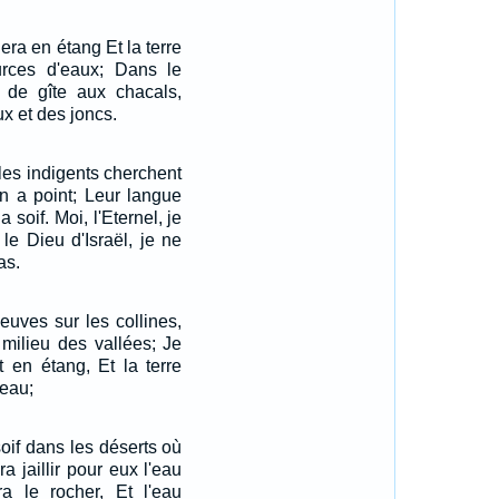
ra en étang Et la terre
rces d'eaux; Dans le
t de gîte aux chacals,
x et des joncs.
les indigents cherchent
 en a point; Leur langue
 soif. Moi, l'Eternel, je
 le Dieu d'Israël, je ne
as.
fleuves sur les collines,
milieu des vallées; Je
t en étang, Et la terre
'eau;
soif dans les déserts où
era jaillir pour eux l'eau
ra le rocher, Et l'eau