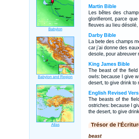
Martin Bible
Les bêtes des champs
glorifieront, parce qu
fleuves au lieu désolé,
Darby Bible
La bete des champs me g
car j'ai donne des eaux
desole, pour abreuver 
King James Bible
The beast of the fiel
owls: because I give w
desert, to give drink t
English Revised Vers
The beasts of the fie
ostriches: because I gi
the desert, to give dri
Trésor de l'Écritur
beast