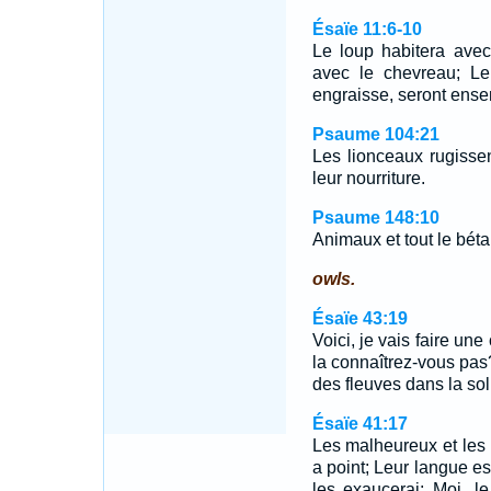
Ésaïe 11:6-10
Le loup habitera avec
avec le chevreau; Le 
engraisse, seront ense
Psaume 104:21
Les lionceaux rugisse
leur nourriture.
Psaume 148:10
Animaux et tout le bétai
owls.
Ésaïe 43:19
Voici, je vais faire une
la connaîtrez-vous pas?
des fleuves dans la sol
Ésaïe 41:17
Les malheureux et les i
a point; Leur langue est
les exaucerai; Moi, l