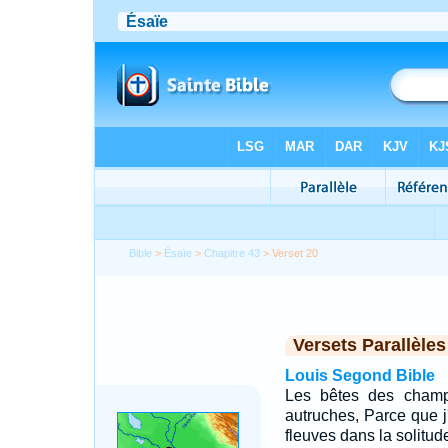
Bible
>
Ésaïe
>
Chapitre 43
> Verset 20
Versets Parallèles
Louis Segond Bible
Les bêtes des champs
autruches, Parce que j
fleuves dans la solitu