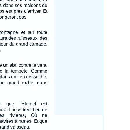
es dans ses maisons de
s est près d'arriver, Et
longeront pas.
ontagne et sur toute
 aura des ruisseaux, des
 jour du grand carnage,
.
un abri contre le vent,
re la tempête, Comme
 dans un lieu desséché,
un grand rocher dans
t que l'Eternel est
s: Il nous tient lieu de
tes rivières, Où ne
navires à rames, Et que
grand vaisseau.