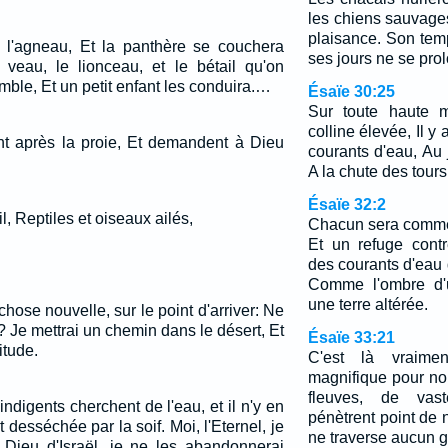
les chiens sauvag
plaisance. Son temp
 l'agneau, Et la panthère se couchera
ses jours ne se pro
veau, le lionceau, et le bétail qu'on
mble, Et un petit enfant les conduira.…
Ésaïe 30:25
Sur toute haute m
colline élevée, Il y
nt après la proie, Et demandent à Dieu
courants d'eau, Au
A la chute des tours
Ésaïe 32:2
l, Reptiles et oiseaux ailés,
Chacun sera comme 
Et un refuge cont
des courants d'eau
Comme l'ombre d'
une terre altérée.
 chose nouvelle, sur le point d'arriver: Ne
 Je mettrai un chemin dans le désert, Et
Ésaïe 33:21
itude.
C'est là vraimen
magnifique pour nou
fleuves, de vas
ndigents cherchent de l'eau, et il n'y en
pénètrent point de 
 desséchée par la soif. Moi, l'Eternel, je
ne traverse aucun 
e Dieu d'Israël, je ne les abandonnerai