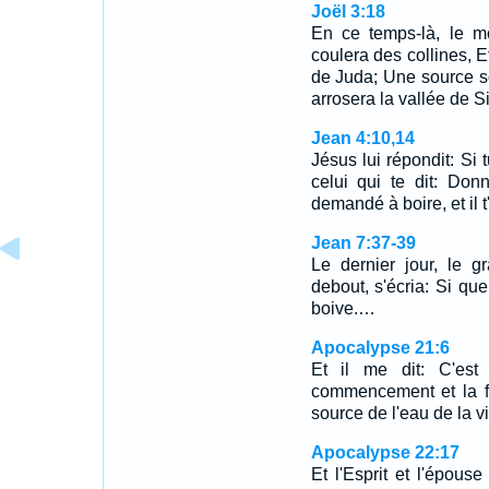
Joël 3:18
En ce temps-là, le mo
coulera des collines, Et
de Juda; Une source sor
arrosera la vallée de Si
Jean 4:10,14
Jésus lui répondit: Si 
celui qui te dit: Don
demandé à boire, et il 
Jean 7:37-39
Le dernier jour, le g
debout, s'écria: Si quel
boive.…
Apocalypse 21:6
Et il me dit: C'est 
commencement et la fi
source de l'eau de la vi
Apocalypse 22:17
Et l'Esprit et l'épous