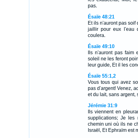
pas.
Ésaïe 48:21
Et ils n'auront pas soif 
jaillir pour eux l'eau 
coulera.
Ésaïe 49:10
Ils n'auront pas faim e
soleil ne les feront poin
leur guide, Et il les c
Ésaïe 55:1,2
Vous tous qui avez so
pas d'argent! Venez, a
et du lait, sans argent
Jérémie 31:9
Ils viennent en pleura
supplications; Je les
chemin uni où ils ne c
Israël, Et Ephraïm est