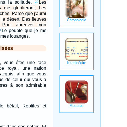
ns la solitude.
Les
20
me glorifieront, Les
uches, Parce que j'aurai
le désert, Des fleuves
, Pour abreuver mon
Le peuple que je me
1
a mes louanges.
isées
e, vous êtes une race
ce royal, une nation
 acquis, afin que vous
us de celui qui vous a
bres à son admirable
e bétail, Reptiles et
ont dans ses palais, Et