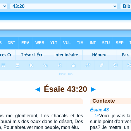
◄
Ésaïe 43:20
►
Contexte
Ésaïe 43
 me glorifieront, Les chacals et les
…
Voici, je vais f
19
'aurai mis des eaux dans le désert, Des
sur le point d'arriv
de, Pour abreuver mon peuple, mon élu.
pas? Je mettrai un