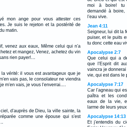
moi à boire! tu 
demandé à boire, e
l'eau vive.
oyé mon ange pour vous attester ces
s. Je suis le rejeton et la postérité de
Jean 4:11
 du matin.
Seigneur, lui dit la
puiser, et le puits 
tu donc cette eau v
if, venez aux eaux, Même celui qui n'a
chetez et mangez, Venez, achetez du vin
Apocalypse 2:7
, sans rien payer!…
Que celui qui a d
que l'Esprit dit a
vaincra je donnerai
la vérité: il vous est avantageux que je
vie, qui est dans le
e m'en vais pas, le consolateur ne viendra
Apocalypse 7:17
 je m'en vais, je vous l'enverrai.…
Car l'agneau qui es
paîtra et les con
eaux de la vie, e
larme de leurs yeux
iel, d'auprès de Dieu, la ville sainte, la
préparée comme une épouse qui s'est
Apocalypse 14:13
.…
Et j'entendis du ci