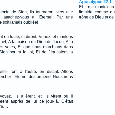
Apocalypse 22:1
Et il me montra un 
hemin de Sion, Ils tourneront vers elle
limpide comme du c
, attachez-vous à l'Eternel, Par une
trône de Dieu et de
e soit jamais oubliée!
t en foule, et diront: Venez, et montons
rnel, A la maison du Dieu de Jacob, Afin
ses voies, Et que nous marchions dans
Sion sortira la loi, Et de Jérusalem la
ille iront à l'autre, en disant: Allons
hercher l'Eternel des armées! Nous irons
voyez. Ils allèrent, et ils virent où il
èrent auprès de lui ce jour-là. C'était
ure.…