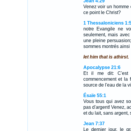
Jean 4:29
Venez voir un homme qui
ce point le Christ?
1 Thessaloniciens 1:5
notre Evangile ne v
seulement, mais avec 
une pleine persuasion
sommes montrés ainsi 
let him that is athirst.
Apocalypse 21:6
Et il me dit: C'est 
commencement et la fi
source de l'eau de la vi
Ésaïe 55:1
Vous tous qui avez so
pas d'argent! Venez, a
et du lait, sans argent,
Jean 7:37
Le dernier jour, le g