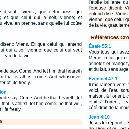
l'étoile brillante 
l'épouse disent: V
se disent : viens.; que celui aussi qui
entend dise: Viens.
s; et que celui qui a soif, vienne; et
vienne; que celui q
 vive, en prenne, sans qu'elle lui coûte
de la vie, gratuiteme
Références Cro
e disent: Viens. Et que celui qui entend
Ésaïe 55:1
ui qui a soif vienne; que celui qui veut
Vous tous qui avez
l'eau de la vie.
Même celui qui n'
achetez et mangez,
et du lait, sans arge
bride say, Come. And let him that heareth
m that is athirst come. And whosoever
Ézéchiel 47:1
er of life freely.
Il me ramena vers l
voici, de l'eau sor
ion
maison, à l'orient, 
bride say, Come. And he that heareth, let
était à l'orient; l
at is athirst, let him come: he that will,
côté droit de la mais
life freely.
Jean 4:10
e
Jésus lui répondit: 
de Dieu et qui est 