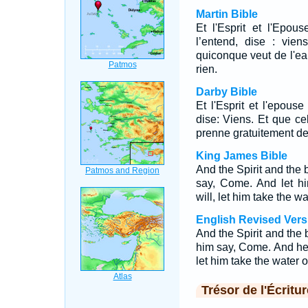
Martin Bible
Et l'Esprit et l'Epou
l’entend, dise : vien
quiconque veut de l'eau
rien.
Darby Bible
Et l'Esprit et l'epous
dise: Viens. Et que cel
prenne gratuitement de 
King James Bible
And the Spirit and the 
say, Come. And let hi
will, let him take the wat
English Revised Vers
And the Spirit and the 
him say, Come. And he th
let him take the water of 
Trésor de l'Écritur