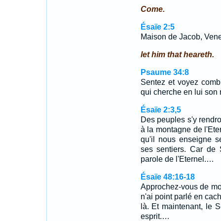
Come.
Ésaïe 2:5
Maison de Jacob, Venez
let him that heareth.
Psaume 34:8
Sentez et voyez combi
qui cherche en lui son 
Ésaïe 2:3,5
Des peuples s'y rendron
à la montagne de l'Ete
qu'il nous enseigne 
ses sentiers. Car de 
parole de l'Eternel.…
Ésaïe 48:16-18
Approchez-vous de moi
n'ai point parlé en cach
là. Et maintenant, le 
esprit.…