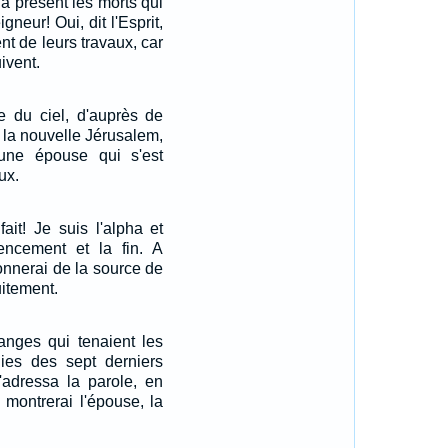
à présent les morts qui
neur! Oui, dit l'Esprit,
ent de leurs travaux, car
ivent.
e du ciel, d'auprès de
e, la nouvelle Jérusalem,
ne épouse qui s'est
ux.
fait! Je suis l'alpha et
ncement et la fin. A
donnerai de la source de
uitement.
anges qui tenaient les
ies des sept derniers
m'adressa la parole, en
e montrerai l'épouse, la