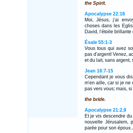
the Spirit.
Apocalypse 22:16
Moi, Jésus, j'ai env
choses dans les Eglise
David, l'étoile brillante
Ésaïe 55:1-3
Vous tous qui avez so
pas d'argent! Venez, a
et du lait, sans argent
Jean 16:7-15
Cependant je vous dis 
m'en aille, car si je n
pas vers vous; mais, si
the bride.
Apocalypse 21:2,9
Et je vis descendre du c
nouvelle Jérusalem, 
parée pour son époux