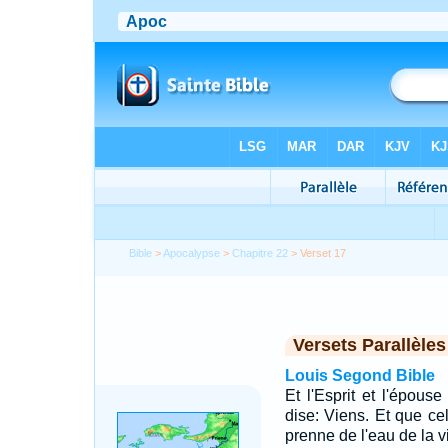
Bible
>
Apocalypse
>
Chapitre 22
> Verset 17
Versets Parallèles
Louis Segond Bible
Et l'Esprit et l'épous
dise: Viens. Et que cel
prenne de l'eau de la v