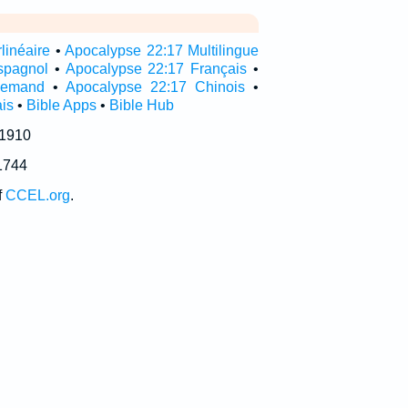
linéaire
•
Apocalypse 22:17 Multilingue
spagnol
•
Apocalypse 22:17 Français
•
llemand
•
Apocalypse 22:17 Chinois
•
is
•
Bible Apps
•
Bible Hub
 1910
1744
f
CCEL.org
.