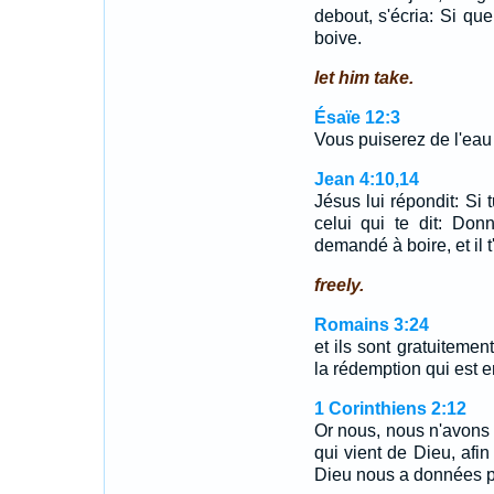
debout, s'écria: Si quel
boive.
let him take.
Ésaïe 12:3
Vous puiserez de l'eau
Jean 4:10,14
Jésus lui répondit: Si 
celui qui te dit: Don
demandé à boire, et il 
freely.
Romains 3:24
et ils sont gratuitemen
la rédemption qui est e
1 Corinthiens 2:12
Or nous, nous n'avons p
qui vient de Dieu, af
Dieu nous a données p