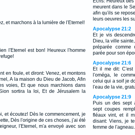
Ecris: Heureux dès 
meurent dans le Seig
afin qu'ils se repos
leurs oeuvres les su
, et marchons à la lumière de l'Eternel!
Apocalypse 21:2
Et je vis descendr
Dieu, la ville saint
préparée comme u
en l'Eternel est bon! Heureux l'homme
parée pour son épo
refuge!
Apocalypse 21:6
Et il me dit: C'est 
t en foule, et diront: Venez, et montons
l'oméga, le comme
rnel, A la maison du Dieu de Jacob, Afin
celui qui a soif je 
ses voies, Et que nous marchions dans
l'eau de la vie, grat
Sion sortira la loi, Et de Jérusalem la
Apocalypse 21:9
Puis un des sept 
sept coupes rempl
, et écoutez! Dès le commencement, je
fléaux vint, et il 
ette, Dès l'origine de ces choses, j'ai été
disant: Viens, je t
Seigneur, l'Eternel, m'a envoyé avec son
femme de l'agneau.