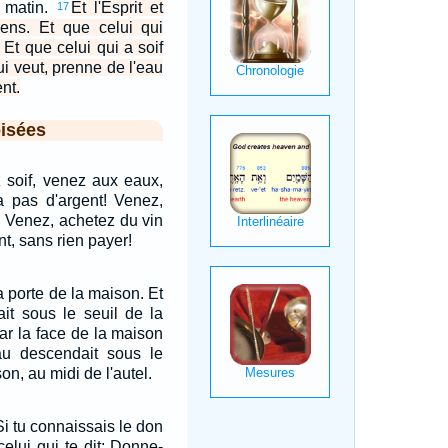
du matin.
Et l'Esprit et
17
iens. Et que celui qui
 Et que celui qui a soif
ui veut, prenne de l'eau
nt.
isées
 soif, venez aux eaux,
a pas d'argent! Venez,
 Venez, achetez du vin
nt, sans rien payer!
a porte de la maison. Et
tait sous le seuil de la
car la face de la maison
'eau descendait sous le
on, au midi de l'autel.
Si tu connaissais le don
celui qui te dit: Donne-