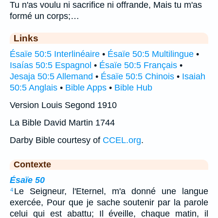
Tu n'as voulu ni sacrifice ni offrande, Mais tu m'as
formé un corps;…
Links
Ésaïe 50:5 Interlinéaire
•
Ésaïe 50:5 Multilingue
•
Isaías 50:5 Espagnol
•
Ésaïe 50:5 Français
•
Jesaja 50:5 Allemand
•
Ésaïe 50:5 Chinois
•
Isaiah
50:5 Anglais
•
Bible Apps
•
Bible Hub
Version Louis Segond 1910
La Bible David Martin 1744
Darby Bible courtesy of
CCEL.org
.
Contexte
Ésaïe 50
Le Seigneur, l'Eternel, m'a donné une langue
4
exercée, Pour que je sache soutenir par la parole
celui qui est abattu; Il éveille, chaque matin, il