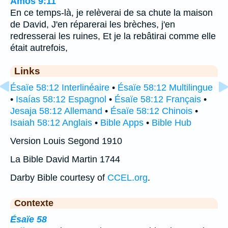
Amos 9:11
En ce temps-là, je relèverai de sa chute la maison
de David, J'en réparerai les brèches, j'en
redresserai les ruines, Et je la rebâtirai comme elle
était autrefois,
Links
Ésaïe 58:12 Interlinéaire
•
Ésaïe 58:12 Multilingue
•
Isaías 58:12 Espagnol
•
Ésaïe 58:12 Français
•
Jesaja 58:12 Allemand
•
Ésaïe 58:12 Chinois
•
Isaiah 58:12 Anglais
•
Bible Apps
•
Bible Hub
Version Louis Segond 1910
La Bible David Martin 1744
Darby Bible courtesy of
CCEL.org
.
Contexte
Ésaïe 58