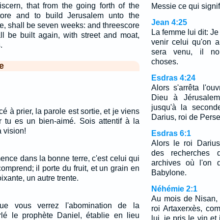
scern, that from the going forth of the
Messie ce qui signif
ore and to build Jerusalem unto the
Jean 4:25
ce, shall be seven weeks: and threescore
La femme lui dit: Je
l be built again, with street and moat,
venir celui qu'on a
.
sera venu, il no
choses.
e
Esdras 4:24
Alors s'arrêta l'o
Dieu à Jérusalem,
jusqu'à la secon
à prier, la parole est sortie, et je viens
Darius, roi de Perse
r tu es un bien-aimé. Sois attentif à la
 vision!
Esdras 6:1
Alors le roi Dariu
des recherches 
ence dans la bonne terre, c'est celui qui
archives où l'on 
omprend; il porte du fruit, et un grain en
Babylone.
ixante, un autre trente.
Néhémie 2:1
Au mois de Nisan,
que vous verrez l'abomination de la
roi Artaxerxès, co
rlé le prophète Daniel, établie en lieu
lui, je pris le vin et