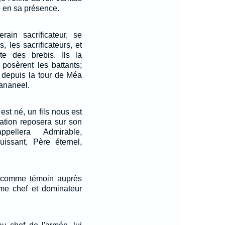
te en sa présence.
erain sacrificateur, se
, les sacrificateurs, et
rte des brebis. Ils la
 posèrent les battants;
, depuis la tour de Méa
Hananeel.
est né, un fils nous est
ation reposera sur son
pellera Admirable,
uissant, Père éternel,
bli comme témoin auprès
e chef et dominateur