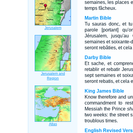
semaines, les places et
temps fâcheux.
Martin Bible
Tu sauras donc, et tu
parole [portant] qu'o
Jérusalem, jusqu'au
semaines et soixante-d
seront rebâties, et cel
Darby Bible
Et sache, et comprend
retablir et rebatir Jer
sept semaines et soixa
seront rebatis, et cela
King James Bible
Know therefore and u
commandment to rest
Messiah the Prince
sh
two weeks: the street s
troublous times.
English Revised Vers