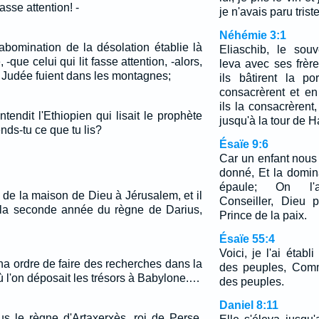
fasse attention! -
je n'avais paru tris
Néhémie 3:1
abomination de la désolation établie là
Eliaschib, le souv
 -que celui qui lit fasse attention, -alors,
leva avec ses frères
 Judée fuient dans les montagnes;
ils bâtirent la po
consacrèrent et en
ils la consacrèrent
ntendit l'Ethiopien qui lisait le prophète
jusqu'à la tour de 
ends-tu ce que tu lis?
Ésaïe 9:6
Car un enfant nous 
donné, Et la domin
épaule; On l'ap
e de la maison de Dieu à Jérusalem, et il
Conseiller, Dieu p
à la seconde année du règne de Darius,
Prince de la paix.
Ésaïe 55:4
Voici, je l'ai éta
na ordre de faire des recherches dans la
des peuples, Comm
 l'on déposait les trésors à Babylone.…
des peuples.
Daniel 8:11
s le règne d'Artaxerxès, roi de Perse,