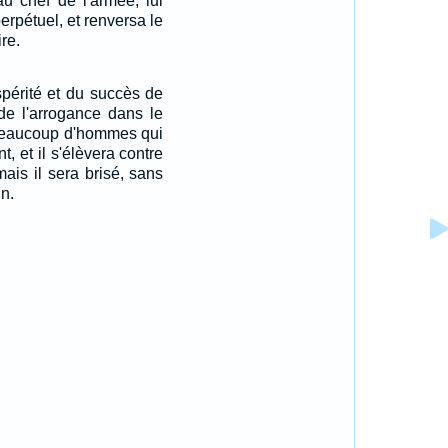
au chef de l'armée, lui
perpétuel, et renversa le
re.
périté et du succès de
 de l'arrogance dans le
r beaucoup d'hommes qui
t, et il s'élèvera contre
mais il sera brisé, sans
in.