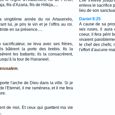
Elle s'éleva jusqu'
ja, fils d'Azaria, fils de Hilkija,…
enleva le sacrifice 
lieu de son sanctuai
Daniel 8:25
 vingtième année du roi Artaxerxès,
A cause de sa pros
t lui, je pris le vin et je l'offris au roi.
ses ruses, il aura
 triste en sa présence.…
coeur, il fera péri
vivaient paisiblemen
 sacrificateur, se leva avec ses frères,
le chef des chefs; 
ils bâtirent la porte des brebis. Ils la
l'effort d'aucune ma
èrent les battants; ils la consacrèrent,
jusqu'à la tour de Hananeel.
Jerusalem.
porte l'arche de Dieu dans la ville. Si je
e l'Eternel, il me ramènera, et il me fera
ure.
nt de moi, Et ceux qui guettent ma vie
,