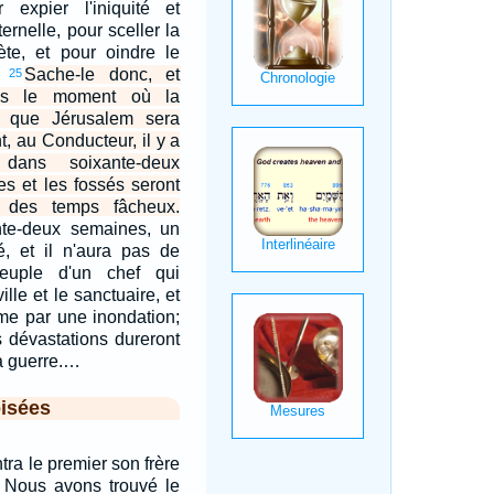
expier l'iniquité et
ernelle, pour sceller la
ète, et pour oindre le
.
Sache-le donc, et
25
is le moment où la
 que Jérusalem sera
nt, au Conducteur, il y a
dans soixante-deux
es et les fossés seront
n des temps fâcheux.
nte-deux semaines, un
é, et il n'aura pas de
euple d'un chef qui
ille et le sanctuaire, et
mme par une inondation;
es dévastations dureront
a guerre.…
isées
ntra le premier son frère
t: Nous avons trouvé le