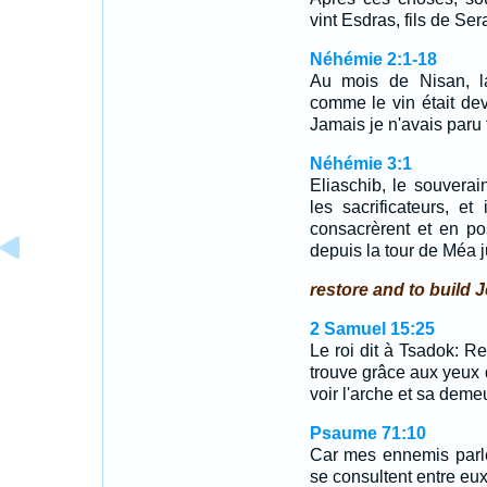
vint Esdras, fils de Sera
Néhémie 2:1-18
Au mois de Nisan, la
comme le vin était devan
Jamais je n'avais paru
Néhémie 3:1
Eliaschib, le souverain
les sacrificateurs, et 
consacrèrent et en pos
depuis la tour de Méa 
restore and to build 
2 Samuel 15:25
Le roi dit à Tsadok: Re
trouve grâce aux yeux d
voir l'arche et sa deme
Psaume 71:10
Car mes ennemis parle
se consultent entre eux