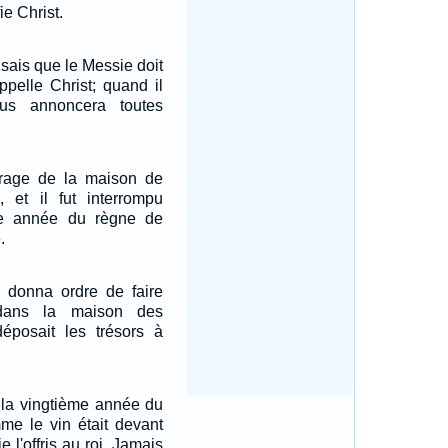
ie Christ.
 sais que le Messie doit
ppelle Christ; quand il
us annoncera toutes
uvrage de la maison de
 et il fut interrompu
de année du règne de
.
s donna ordre de faire
dans la maison des
déposait les trésors à
 la vingtième année du
mme le vin était devant
 je l'offris au roi. Jamais