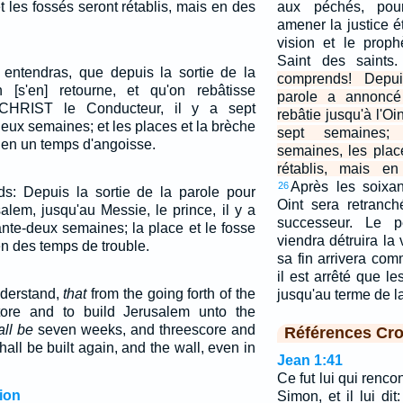
 les fossés seront rétablis, mais en des
aux péchés, pour 
amener la justice ét
vision et le proph
Saint des saints
 entendras, que depuis la sortie de la
comprends! Depu
n [s'en] retourne, et qu'on rebâtisse
parole a annoncé
 CHRIST le Conducteur, il y a sept
rebâtie jusqu'à l'Oi
eux semaines; et les places et la brèche
sept semaines; 
a en un temps d'angoisse.
semaines, les plac
rétablis, mais e
Après les soixa
26
s: Depuis la sortie de la parole pour
Oint sera retranch
usalem, jusqu'au Messie, le prince, il y a
successeur. Le p
nte-deux semaines; la place et le fosse
viendra détruira la v
 en des temps de trouble.
sa fin arrivera co
il est arrêté que l
nderstand,
that
from the going forth of the
jusqu'au terme de l
ore and to build Jerusalem unto the
all be
seven weeks, and threescore and
Références Cro
hall be built again, and the wall, even in
Jean 1:41
Ce fut lui qui renco
ion
Simon, et il lui di