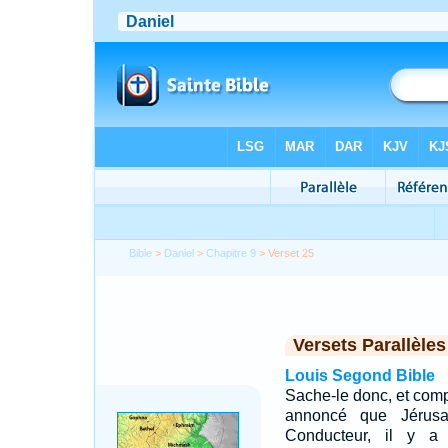
Bible
>
Daniel
>
Chapitre 9
> Verset 25
Versets Parallèles
Louis Segond Bible
Sache-le donc, et com
annoncé que Jérusal
Conducteur, il y a 