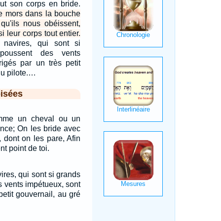
out son corps en bride.
le mors dans la bouche
qu'ils nous obéissent,
 leur corps tout entier.
navires, qui sont si
poussent des vents
rigés par un très petit
du pilote.…
isées
mme un cheval ou un
ence; On les bride avec
, dont on les pare, Afin
t point de toi.
ires, qui sont si grands
s vents impétueux, sont
petit gouvernail, au gré