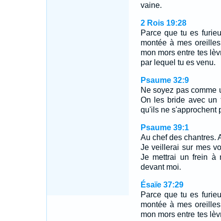
vaine.
2 Rois 19:28
Parce que tu es furie
montée à mes oreilles
mon mors entre tes lèvr
par lequel tu es venu.
Psaume 32:9
Ne soyez pas comme un
On les bride avec un f
qu'ils ne s'approchent p
Psaume 39:1
Au chef des chantres. 
Je veillerai sur mes 
Je mettrai un frein 
devant moi.
Ésaïe 37:29
Parce que tu es furie
montée à mes oreilles
mon mors entre tes lèvr