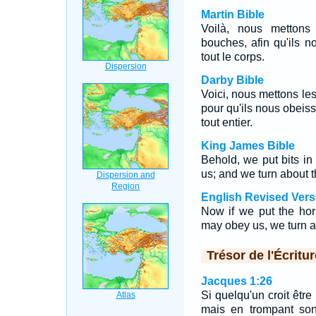
Martin Bible
Voilà, nous metton
bouches, afin qu'ils 
tout le corps.
Darby Bible
Voici, nous mettons l
pour qu'ils nous obeiss
tout entier.
King James Bible
Behold, we put bits in
us; and we turn about t
English Revised Vers
Now if we put the hors
may obey us, we turn a
Trésor de l'Écritur
Jacques 1:26
Si quelqu'un croit être
mais en trompant son