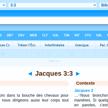
◄
Jacques 3:3
►
Contexte
Jacques 3
ors dans la bouche des chevaux pour
…
Nous bronchon
2
, nous dirigeons aussi leur corps tout
manières. Si quel
en paroles, c'es