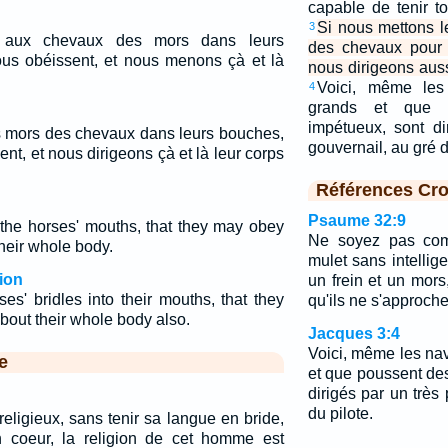
capable de tenir t
Si nous mettons 
3
s aux chevaux des mors dans leurs
des chevaux pour 
nous obéissent, et nous menons çà et là
nous dirigeons aussi
Voici, même les 
4
grands et que 
impétueux, sont di
es mors des chevaux dans leurs bouches,
gouvernail, au gré 
ent, et nous dirigeons çà et là leur corps
Références Cro
Psaume 32:9
 the horses' mouths, that they may obey
Ne soyez pas co
heir whole body.
mulet sans intellig
ion
un frein et un mors
es' bridles into their mouths, that they
qu'ils ne s'approchen
bout their whole body also.
Jacques 3:4
Voici, même les nav
e
et que poussent de
dirigés par un très 
du pilote.
 religieux, sans tenir sa langue en bride,
 coeur, la religion de cet homme est