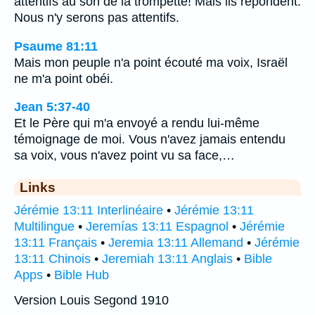
attentifs au son de la trompette! Mais ils répondent:
Nous n'y serons pas attentifs.
Psaume 81:11
Mais mon peuple n'a point écouté ma voix, Israël
ne m'a point obéi.
Jean 5:37-40
Et le Père qui m'a envoyé a rendu lui-même
témoignage de moi. Vous n'avez jamais entendu
sa voix, vous n'avez point vu sa face,…
Links
Jérémie 13:11 Interlinéaire
•
Jérémie 13:11
Multilingue
•
Jeremías 13:11 Espagnol
•
Jérémie
13:11 Français
•
Jeremia 13:11 Allemand
•
Jérémie
13:11 Chinois
•
Jeremiah 13:11 Anglais
•
Bible
Apps
•
Bible Hub
Version Louis Segond 1910