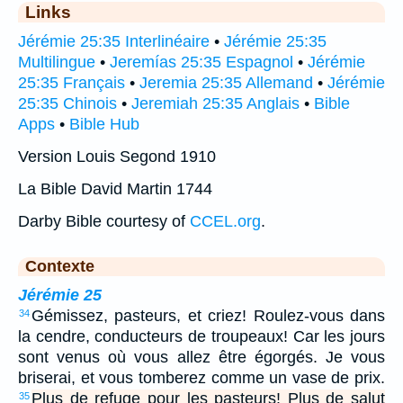
Links
Jérémie 25:35 Interlinéaire
•
Jérémie 25:35
Multilingue
•
Jeremías 25:35 Espagnol
•
Jérémie
25:35 Français
•
Jeremia 25:35 Allemand
•
Jérémie
25:35 Chinois
•
Jeremiah 25:35 Anglais
•
Bible
Apps
•
Bible Hub
Version Louis Segond 1910
La Bible David Martin 1744
Darby Bible courtesy of
CCEL.org
.
Contexte
Jérémie 25
Gémissez, pasteurs, et criez! Roulez-vous dans
34
la cendre, conducteurs de troupeaux! Car les jours
sont venus où vous allez être égorgés. Je vous
briserai, et vous tomberez comme un vase de prix.
Plus de refuge pour les pasteurs! Plus de salut
35