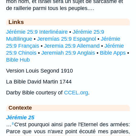
mon nom, et Israël sera un sujet de sarcasme et
de raillerie parmi tous les peuples.…
Links
Jérémie 25:9 Interlinéaire
•
Jérémie 25:9
Multilingue
•
Jeremías 25:9 Espagnol
•
Jérémie
25:9 Français
•
Jeremia 25:9 Allemand
•
Jérémie
25:9 Chinois
•
Jeremiah 25:9 Anglais
•
Bible Apps
•
Bible Hub
Version Louis Segond 1910
La Bible David Martin 1744
Darby Bible courtesy of
CCEL.org
.
Contexte
Jérémie 25
…
C'est pourquoi ainsi parle l'Eternel des armées:
8
Parce que vous n'avez point écouté mes paroles,