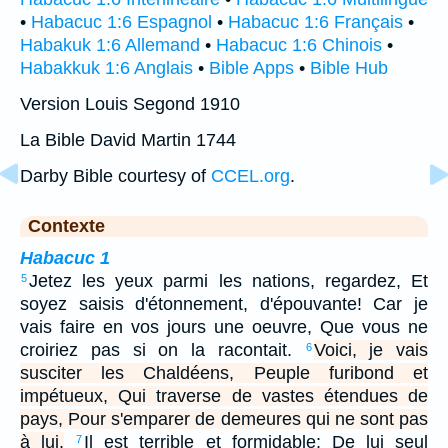
•
Habacuc 1:6 Espagnol
•
Habacuc 1:6 Français
•
Habakuk 1:6 Allemand
•
Habacuc 1:6 Chinois
•
Habakkuk 1:6 Anglais
•
Bible Apps
•
Bible Hub
Version Louis Segond 1910
La Bible David Martin 1744
Darby Bible courtesy of
CCEL.org
.
Contexte
Habacuc 1
Jetez les yeux parmi les nations, regardez, Et
5
soyez saisis d'étonnement, d'épouvante! Car je
vais faire en vos jours une oeuvre, Que vous ne
croiriez pas si on la racontait.
Voici, je vais
6
susciter les Chaldéens, Peuple furibond et
impétueux, Qui traverse de vastes étendues de
pays, Pour s'emparer de demeures qui ne sont pas
à lui.
Il est terrible et formidable; De lui seul
7