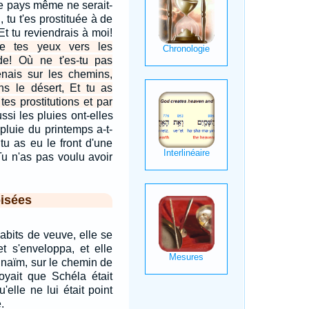
Le pays même ne serait-
i, tu t'es prostituée à de
t tu reviendrais à moi!
e tes yeux vers les
rde! Où ne t'es-tu pas
tenais sur les chemins,
s le désert, Et tu as
tes prostitutions et par
ssi les pluies ont-elles
 pluie du printemps a-t-
tu as eu le front d'une
Tu n'as pas voulu avoir
isées
habits de veuve, elle se
et s'enveloppa, et elle
'Enaïm, sur le chemin de
oyait que Schéla était
'elle ne lui était point
.