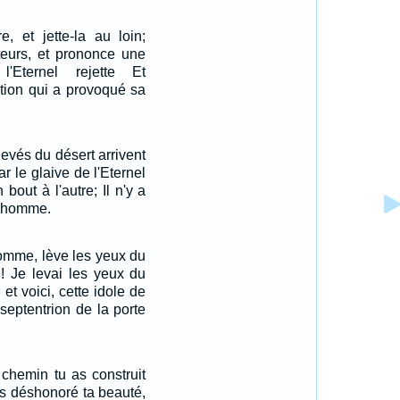
, et jette-la au loin;
teurs, et prononce une
l'Eternel rejette Et
tion qui a provoqué sa
levés du désert arrivent
r le glaive de l'Eternel
bout à l'autre; Il n'y a
n homme.
'homme, lève les yeux du
n! Je levai les yeux du
 et voici, cette idole de
 septentrion de la porte
.
 chemin tu as construit
 as déshonoré ta beauté,