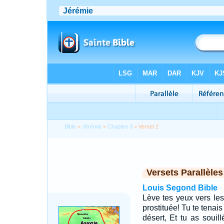
Bible
>
Jérémie
>
Chapitre 3
> Verset 2
Versets Parallèles
Louis Segond Bible
Lève tes yeux vers les
prostituée! Tu te tenai
désert, Et tu as souill