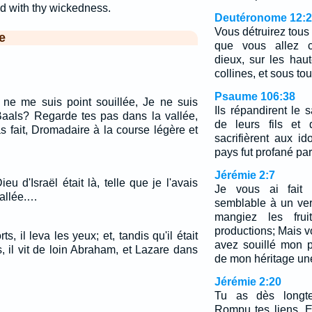
d with thy wickedness.
Deutéronome 12:2
Vous détruirez tous 
e
que vous allez c
dieux, sur les hau
collines, et sous tou
Psaume 106:38
 ne me suis point souillée, Je ne suis
Ils répandirent le
 Baals? Regarde tes pas dans la vallée,
de leurs fils et d
 fait, Dromadaire à la course légère et
sacrifièrent aux i
pays fut profané pa
Jérémie 2:7
ieu d'Israël était là, telle que je l'avais
Je vous ai fait
vallée.…
semblable à un ve
mangiez les frui
productions; Mais v
, il leva les yeux; et, tandis qu'il était
avez souillé mon p
, il vit de loin Abraham, et Lazare dans
de mon héritage un
Jérémie 2:20
Tu as dès longte
Rompu tes liens, E