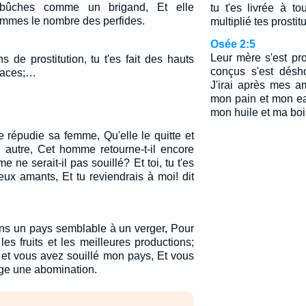
bûches comme un brigand, Et elle
tu t'es livrée à t
mmes le nombre des perfides.
multiplié tes prostit
Osée 2:5
Leur mère s'est pro
s de prostitution, tu t'es fait des hauts
conçus s'est désho
places;…
J'irai après mes 
mon pain et mon ea
mon huile et ma bo
e répudie sa femme, Qu'elle le quitte et
 autre, Cet homme retourne-t-il encore
 ne serait-il pas souillé? Et toi, tu t'es
ux amants, Et tu reviendrais à moi! dit
dans un pays semblable à un verger, Pour
s fruits et les meilleures productions;
 et vous avez souillé mon pays, Et vous
age une abomination.