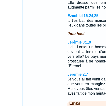
Elle dresse des em
augmente parmi les ho
Ézéchiel 16:24,25
tu t'es bâti des maison
lieux dans toutes les 
thou hast
Jérémie 3:1,9
Il dit: Lorsqu'un homm
devient la femme d'un
vers elle? Le pays même
prostituée à de nombre
l'Eternel.…
Jérémie 2:7
Je vous ai fait venir 
que vous en mangiez le
Mais vous êtes venus,
avez fait de mon hérit
Links