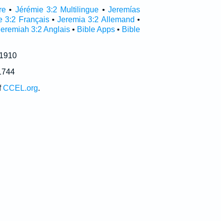
re
•
Jérémie 3:2 Multilingue
•
Jeremías
e 3:2 Français
•
Jeremia 3:2 Allemand
•
Jeremiah 3:2 Anglais
•
Bible Apps
•
Bible
 1910
1744
f
CCEL.org
.