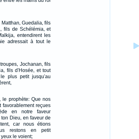
ré entre les mains du roi
 Matthan, Guedalia, fils
, fils de Schélémia, et
alkija, entendirent les
ie adressait à tout le
troupes, Jochanan, fils
, fils d'Hosée, et tout
le plus petit jusqu'au
èrent,
e, le prophète: Que nos
nt favorablement reçues
cède en notre faveur
, ton Dieu, en faveur de
tent, car nous étions
us restons en petit
yeux le voient;