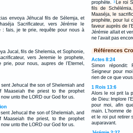
prophète.
Le roi 
3
fils de Schélémia
Maaséja, le sacrifi
cias envoya Jéhucal fils de Sélemja, et
prophète, pour lui 
aséja Sacrificateur, vers Jérémie le
faveur auprès de l'E
 : fais, je te prie, requête pour nous à
Jérémie allait et ve
ne l'avait pas enco
Références Cro
ya Jucal, fils de Shelemia, et Sophonie,
acrificateur, vers Jeremie le prophete,
Actes 8:24
te prie, pour nous, aupres de l'Eternel,
Simon répondit: 
Seigneur pour moi,
rien de ce que vous 
 sent Jehucal the son of Shelemiah and
1 Rois 13:6
 Maaseiah the priest to the prophet
Alors le roi prit la
 now unto the LORD our God for us.
de Dieu: Implore l'E
pour moi, afin qu
ion
main. L'homme de D
 sent Jehucal the son of Shelemiah, and
et le roi put retire
 Maaseiah the priest, to the prophet
auparavant.
 now unto the LORD our God for us.
Jérémie 2:27