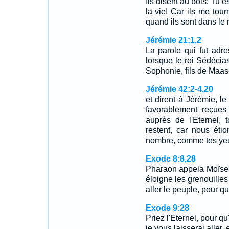
Ils disent au bois: Tu 
la vie! Car ils me tour
quand ils sont dans le 
Jérémie 21:1,2
La parole qui fut adre
lorsque le roi Sédécias
Sophonie, fils de Maaséj
Jérémie 42:2-4,20
et dirent à Jérémie, l
favorablement reçues 
auprès de l'Eternel,
restent, car nous éti
nombre, comme tes yeu
Exode 8:8,28
Pharaon appela Moïse et 
éloigne les grenouilles
aller le peuple, pour qu'
Exode 9:28
Priez l'Eternel, pour qu'
je vous laisserai aller, 