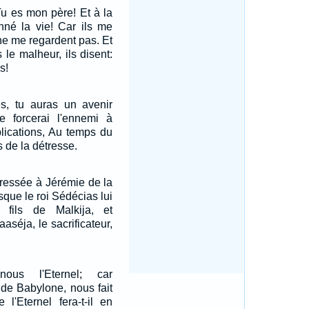
 Tu es mon père! Et à la
nné la vie! Car ils me
 ne me regardent pas. Et
 le malheur, ils disent:
s!
tes, tu auras un avenir
je forcerai l'ennemi à
plications, Au temps du
 de la détresse.
dressée à Jérémie de la
rsque le roi Sédécias lui
 fils de Malkija, et
aséja, le sacrificateur,
ous l'Eternel; car
 de Babylone, nous fait
e l'Eternel fera-t-il en