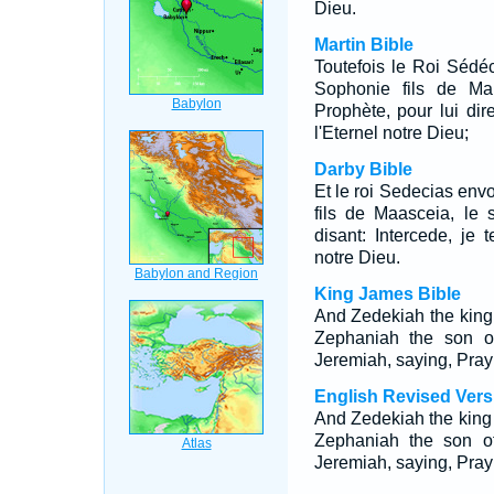
Dieu.
Martin Bible
Toutefois le Roi Sédé
Sophonie fils de Mah
Prophète, pour lui dire
l'Eternel notre Dieu;
Darby Bible
Et le roi Sedecias envo
fils de Maasceia, le s
disant: Intercede, je 
notre Dieu.
King James Bible
And Zedekiah the king
Zephaniah the son of
Jeremiah, saying, Pray
English Revised Vers
And Zedekiah the king
Zephaniah the son of
Jeremiah, saying, Pray