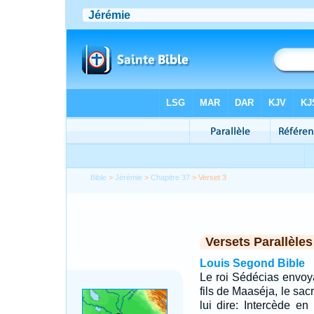
Bible
>
Jérémie
>
Chapitre 37
> Verset 3
Versets Parallèles
Louis Segond Bible
Le roi Sédécias envoya
fils de Maaséja, le sacr
lui dire: Intercède en