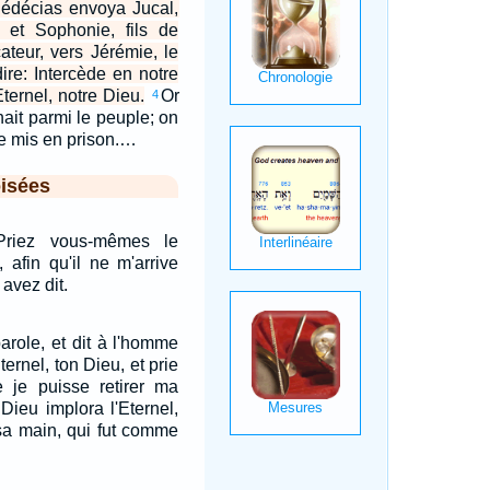
Sédécias envoya Jucal,
, et Sophonie, fils de
cateur, vers Jérémie, le
dire: Intercède en notre
ternel, notre Dieu.
Or
4
nait parmi le peuple; on
re mis en prison.…
isées
Priez vous-mêmes le
 afin qu'il ne m'arrive
avez dit.
 parole, et dit à l'homme
ternel, ton Dieu, et prie
e je puisse retirer ma
ieu implora l'Eternel,
r sa main, qui fut comme