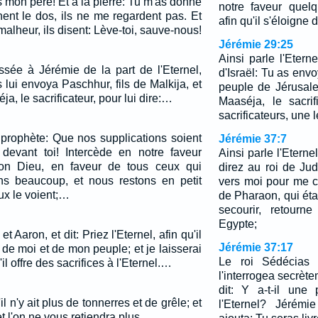
es mon père! Et à la pierre: Tu m'as donné
notre faveur quel
nent le dos, ils ne me regardent pas. Et
afin qu'il s'éloigne 
malheur, ils disent: Lève-toi, sauve-nous!
Jérémie 29:25
Ainsi parle l'Eter
ssée à Jérémie de la part de l'Eternel,
d'Israël: Tu as env
 lui envoya Paschhur, fils de Malkija, et
peuple de Jérusale
a, le sacrificateur, pour lui dire:…
Maaséja, le sacrif
sacrificateurs, une l
e prophète: Que nos supplications soient
Jérémie 37:7
devant toi! Intercède en notre faveur
Ainsi parle l'Eterne
 ton Dieu, en faveur de tous ceux qui
direz au roi de Ju
ons beaucoup, et nous restons en petit
vers moi pour me co
x le voient;…
de Pharaon, qui ét
secourir, retour
Egypte;
Aaron, et dit: Priez l'Eternel, afin qu'il
Jérémie 37:17
 de moi et de mon peuple; et je laisserai
Le roi Sédécias l
il offre des sacrifices à l'Eternel.…
l'interrogea secrèt
dit: Y a-t-il une
il n'y ait plus de tonnerres et de grêle; et
l'Eternel? Jérémi
et l'on ne vous retiendra plus.