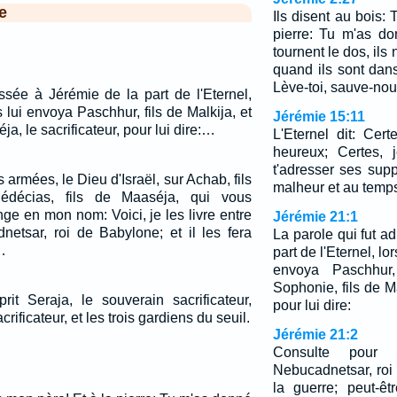
e
Ils disent au bois:
pierre: Tu m'as do
tournent le dos, ils
quand ils sont dans
Lève-toi, sauve-nou
ssée à Jérémie de la part de l'Eternel,
 lui envoya Paschhur, fils de Malkija, et
Jérémie 15:11
a, le sacrificateur, pour lui dire:…
L'Eternel dit: Cer
heureux; Certes, 
t'adresser ses sup
s armées, le Dieu d'Israël, sur Achab, fils
malheur et au temps
édécias, fils de Maaséja, qui vous
ge en mon nom: Voici, je les livre entre
Jérémie 21:1
etsar, roi de Babylone; et il les fera
La parole qui fut a
…
part de l'Eternel, lo
envoya Paschhur,
Sophonie, fils de Ma
it Seraja, le souverain sacrificateur,
pour lui dire:
ificateur, et les trois gardiens du seuil.
Jérémie 21:2
Consulte pour n
Nebucadnetsar, roi
la guerre; peut-êtr