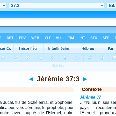
◄
Jérémie 37:3
►
Contexte
Jérémie 37
 Jucal, fils de Schélémia, et Sophonie,
…
Ni lui, ni ses se
2
ificateur, vers Jérémie, le prophète, pour
pays, n'écoutèr
 notre faveur auprès de l'Eternel, notre
l'Eternel prono