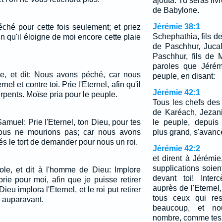
ajouta: Tu seras liv
de Babylone.
Jérémie 38:1
hé pour cette fois seulement; et priez
Schephathia, fils de
fin qu'il éloigne de moi encore cette plaie
de Paschhur, Jucal
Paschhur, fils de M
paroles que Jérém
e, et dit: Nous avons péché, car nous
peuple, en disant:
nel et contre toi. Prie l'Eternel, afin qu'il
Jérémie 42:1
rpents. Moïse pria pour le peuple.
Tous les chefs des 
de Karéach, Jezania
Samuel: Prie l'Eternel, ton Dieu, pour tes
le peuple, depuis 
 nous ne mourions pas; car nous avons
plus grand, s'avanc
és le tort de demander pour nous un roi.
Jérémie 42:2
et dirent à Jérémi
supplications soie
arole, et dit à l'homme de Dieu: Implore
devant toi! Inter
 prie pour moi, afin que je puisse retirer
auprès de l'Eternel
u implora l'Eternel, et le roi put retirer
tous ceux qui res
 auparavant.
beaucoup, et no
nombre, comme tes 