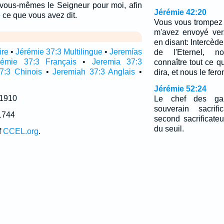
 vous-mêmes le Seigneur pour moi, afin
Jérémie 42:20
e ce que vous avez dit.
Vous vous trompez
m'avez envoyé vers
en disant: Intercèd
ire
•
Jérémie 37:3 Multilingue
•
Jeremías
de l'Eternel, no
rémie 37:3 Français
•
Jeremia 37:3
connaître tout ce qu
7:3 Chinois
•
Jeremiah 37:3 Anglais
•
dira, et nous le fero
Jérémie 52:24
 1910
Le chef des gar
souverain sacrifi
1744
second sacrificateu
du seuil.
f
CCEL.org
.