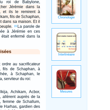
du roi de Babylone,
cher Jérémie dans la
, et ils le remirent à
hikam, fils de Schaphan,
it dans sa maison. Et il
peuple.
La parole de
15
essée à Jérémie en ces
l était enfermé dans la
isées
 ordre au sacrificateur
m, fils de Schaphan, à
chée, à Schaphan, le
a, serviteur du roi:
ilkija, Achikam, Acbor,
 allèrent auprès de la
, femme de Schallum,
s de Harhas, gardien des