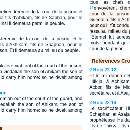
tous les chefs 
envoyèrent cher
14
 retirer Jérémie de la cour de la prison, et
cour de la prison
a fils d'Ahikam, fils de Saphan, pour le
Guedalia, fils d'Ac
insi il demeura parmi le peuple.
pour qu'il fût condu
resta au milieu du 
l'Eternel fut adr
 Jeremie de la cour de la prison, et le
mots, pendant qu'i
ils d'Akhikam, fils de Shaphan, pour le
cour de la prison:…
son. Et il demeura au milieu du peuple.
Références Cro
k Jeremiah out of the court of the prison,
2 Rois 22:12
o Gedaliah the son of Ahikam the son of
Et le roi donna cet
uld carry him home: so he dwelt among
Hilkija, à Achika
Acbor, fils de Mi
ion
secrétaire, et à Asaj
emiah out of the court of the guard, and
2 Rois 22:14
edaliah the son of Ahikam, the son of
Le sacrificateur H
uld carry him home: so he dwelt among
Schaphan et Asaja,
prophétesse Hulda
fils de Thikva, fil
e