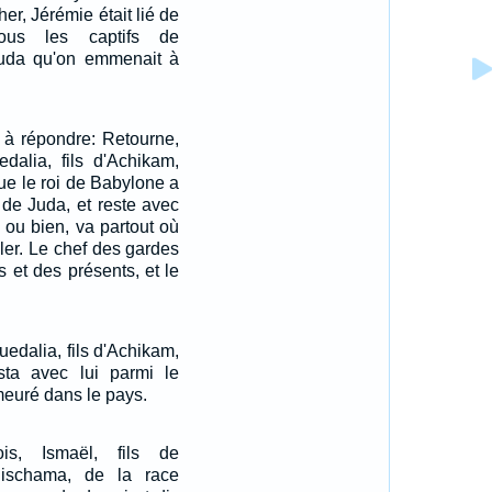
her, Jérémie était lié de
ous les captifs de
uda qu'on emmenait à
t à répondre: Retourne,
uedalia, fils d'Achikam,
ue le roi de Babylone a
s de Juda, et reste avec
; ou bien, va partout où
ller. Le chef des gardes
s et des présents, et le
uedalia, fils d'Achikam,
esta avec lui parmi le
meuré dans le pays.
s, Ismaël, fils de
Elischama, de la race