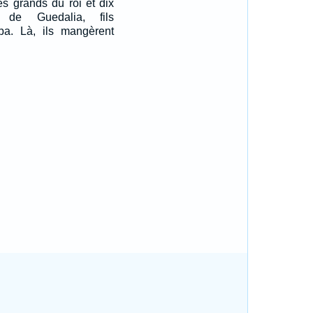
es grands du roi et dix
de Guedalia, fils
pa. Là, ils mangèrent