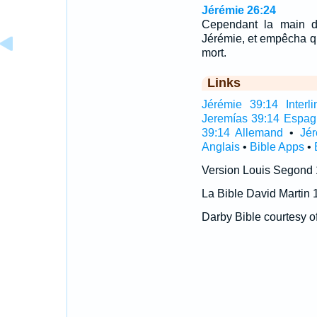
Jérémie 26:24
Cependant la main d'
Jérémie, et empêcha qu'
mort.
Links
Jérémie 39:14 Interli
Jeremías 39:14 Espag
39:14 Allemand
•
Jé
Anglais
•
Bible Apps
•
Version Louis Segond
La Bible David Martin 
Darby Bible courtesy o