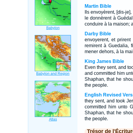
Martin Bible
Ils envoyèrent, [dis-je],
le donnèrent à Guédali
conduire à la maison; a
Darby Bible
envoyerent, et prirent
remirent à Guedalia, f
mener dehors, à la mai
King James Bible
Even they sent, and too
and committed him unt
Shaphan, that he sho
the people.
English Revised Vers
they sent, and took Jer
committed him unto G
Shaphan, that he sho
the people.
Trésor de l'Écritur