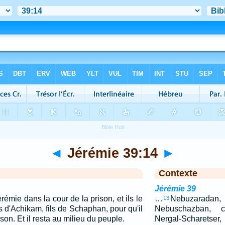
◄
Jérémie 39:14
►
Contexte
Jérémie 39
émie dans la cour de la prison, et ils le
…
Nebuzaradan
13
ls d'Achikam, fils de Schaphan, pour qu'il
Nebuschazban, 
son. Et il resta au milieu du peuple.
Nergal-Scharetser