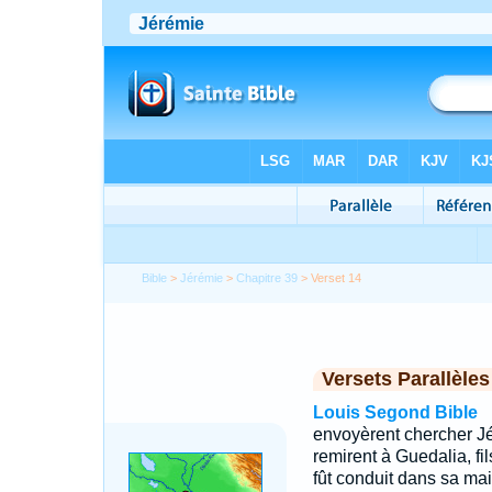
Bible
>
Jérémie
>
Chapitre 39
> Verset 14
Versets Parallèles
Louis Segond Bible
envoyèrent chercher Jér
remirent à Guedalia, fi
fût conduit dans sa mai