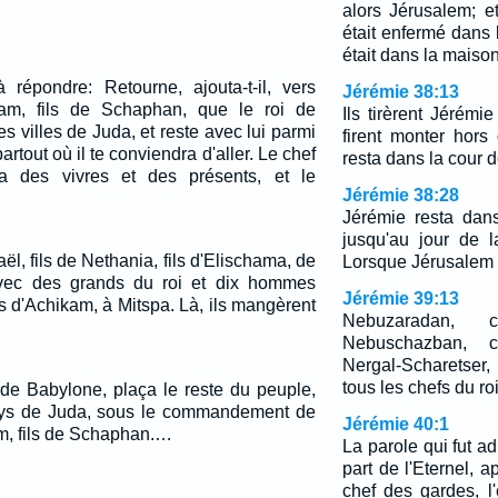
alors Jérusalem; e
était enfermé dans 
était dans la maison
 répondre: Retourne, ajouta-t-il, vers
Jérémie 38:13
ikam, fils de Schaphan, que le roi de
Ils tirèrent Jérémi
es villes de Juda, et reste avec lui parmi
firent monter hors
artout où il te conviendra d'aller. Le chef
resta dans la cour d
a des vivres et des présents, et le
Jérémie 38:28
Jérémie resta dan
jusqu'au jour de 
l, fils de Nethania, fils d'Elischama, de
Lorsque Jérusalem fu
 avec des grands du roi et dix hommes
Jérémie 39:13
s d'Achikam, à Mitspa. Là, ils mangèrent
Nebuzaradan, 
Nebuschazban, 
Nergal-Scharetser
tous les chefs du r
 de Babylone, plaça le reste du peuple,
pays de Juda, sous le commandement de
Jérémie 40:1
am, fils de Schaphan.…
La parole qui fut a
part de l'Eternel,
chef des gardes, 