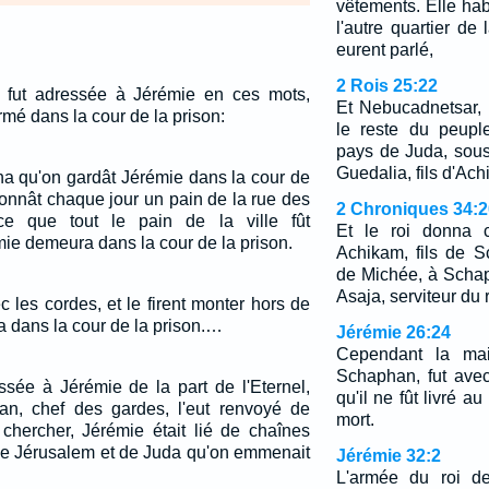
vêtements. Elle hab
l'autre quartier de l
eurent parlé,
2 Rois 25:22
l fut adressée à Jérémie en ces mots,
Et Nebucadnetsar, 
ermé dans la cour de la prison:
le reste du peuple
pays de Juda, sou
Guedalia, fils d'Ac
na qu'on gardât Jérémie dans la cour de
 donnât chaque jour un pain de la rue des
2 Chroniques 34:2
ce que tout le pain de la ville fût
Et le roi donna c
e demeura dans la cour de la prison.
Achikam, fils de S
de Michée, à Schaph
Asaja, serviteur du r
ec les cordes, et le firent monter hors de
ta dans la cour de la prison.…
Jérémie 26:24
Cependant la mai
Schaphan, fut ave
ssée à Jérémie de la part de l'Eternel,
qu'il ne fût livré a
n, chef des gardes, l'eut renvoyé de
mort.
 chercher, Jérémie était lié de chaînes
 de Jérusalem et de Juda qu'on emmenait
Jérémie 32:2
L'armée du roi de