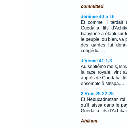
committed.
Jérémie 40:5-16
Et comme il tardait à
Guedalia, fils d'Ach
Babylone a établi sur l
le peuple; ou bien, va p
des gardes lui donn
congédia.…
Jérémie 41:1-3
Au septième mois, Ismaë
la race royale, vint
auprès de Guedalia, fil
ensemble à Mitspa.…
2 Rois 25:22-25
Et Nebucadnetsar, roi
qu'il laissa dans le 
Guedalia, fils d'Achik
Ahikam.