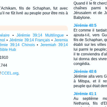
Quand il le fit cherc
chaînes parmi t
Achikam, fils de Schaphan, fut avec
Jérusalem et de J
il ne fût livré au peuple pour être mis à
Babylone.
Jérémie 40:5
Et comme il tardai
ajouta-t-il, vers G
néaire
•
Jérémie 39:14 Multilingue
•
fils de Schaphan, q
nol
•
Jérémie 39:14 Français
•
Jeremia
établi sur les ville
rémie 39:14 Chinois
•
Jeremiah 39:14
lui parmi le peuple
Bible Hub
il te conviendra d'a
 1910
lui donna des vivre
congédia.
1744
Jérémie 40:6
f
CCEL.org
.
Jérémie alla vers G
à Mitspa, et il r
peuple qui était de
Jérémie 41:1
Au septième moi
Nethania, fils d'