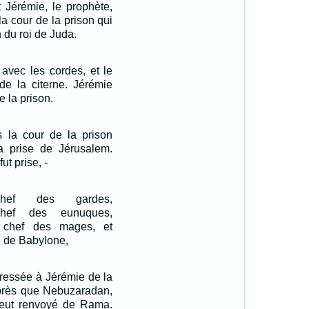
t Jérémie, le prophète,
la cour de la prison qui
 du roi de Juda.
e avec les cordes, et le
 de la citerne. Jérémie
e la prison.
s la cour de la prison
la prise de Jérusalem.
t prise, -
chef des gardes,
chef des eunuques,
, chef des mages, et
oi de Babylone,
dressée à Jérémie de la
 après que Nebuzaradan,
l'eut renvoyé de Rama.