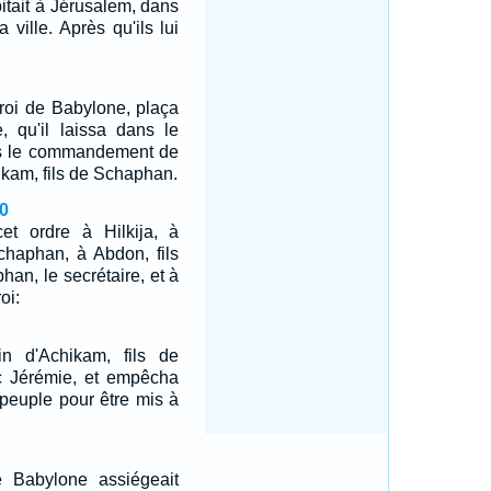
itait à Jérusalem, dans
a ville. Après qu'ils lui
roi de Babylone, plaça
, qu'il laissa dans le
s le commandement de
hikam, fils de Schaphan.
0
et ordre à Hilkija, à
chaphan, à Abdon, fils
an, le secrétaire, et à
oi:
n d'Achikam, fils de
c Jérémie, et empêcha
u peuple pour être mis à
 Babylone assiégeait