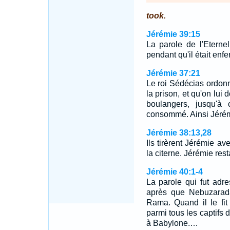
took.
Jérémie 39:15
La parole de l'Eterne
pendant qu'il était enf
Jérémie 37:21
Le roi Sédécias ordon
la prison, et qu'on lui
boulangers, jusqu'à 
consommé. Ainsi Jérémi
Jérémie 38:13,28
Ils tirèrent Jérémie av
la citerne. Jérémie res
Jérémie 40:1-4
La parole qui fut adre
après que Nebuzarada
Rama. Quand il le fit
parmi tous les captifs
à Babylone.…