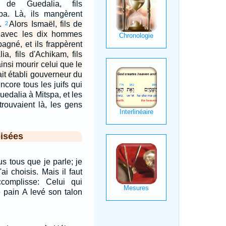
de Guedalia, fils
pa. Là, ils mangèrent
a.
Alors Ismaël, fils de
2
 avec les dix hommes
pagné, et ils frappèrent
a, fils d'Achikam, fils
ainsi mourir celui que le
it établi gouverneur du
ncore tous les juifs qui
uedalia à Mitspa, et les
rouvaient là, les gens
isées
s tous que je parle; je
ai choisis. Mais il faut
accomplisse: Celui qui
 pain A levé son talon