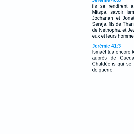
Jérémie 40:8
ils se rendirent 
Mitspa, savoir Ism
Jochanan et Jonat
Seraja, fils de Than
de Nethopha, et Jez
eux et leurs homme
Jérémie 41:3
Ismaël tua encore to
auprès de Guedal
Chaldéens qui se t
de guerre.