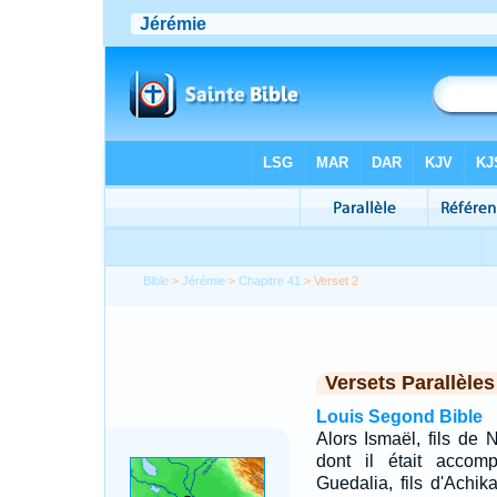
Bible
>
Jérémie
>
Chapitre 41
> Verset 2
Versets Parallèles
Louis Segond Bible
Alors Ismaël, fils de
dont il était accomp
Guedalia, fils d'Achika