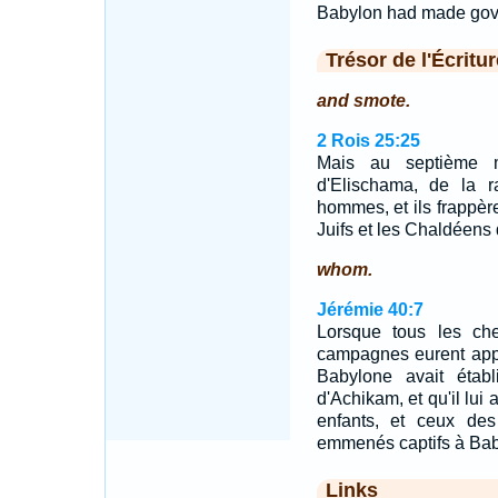
Babylon had made gove
Trésor de l'Écritur
and smote.
2 Rois 25:25
Mais au septième mo
d'Elischama, de la r
hommes, et ils frappèr
Juifs et les Chaldéens 
whom.
Jérémie 40:7
Lorsque tous les che
campagnes eurent appr
Babylone avait établ
d'Achikam, et qu'il lui
enfants, et ceux de
emmenés captifs à Bab
Links