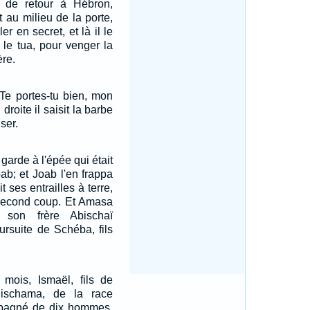
 de retour à Hébron,
rt au milieu de la porte,
r en secret, et là il le
 le tua, pour venger la
ère.
Te portes-tu bien, mon
droite il saisit la barbe
ser.
garde à l'épée qui était
ab; et Joab l'en frappa
t ses entrailles à terre,
 second coup. Et Amasa
 son frère Abischaï
ursuite de Schéba, fils
mois, Ismaël, fils de
Elischama, de la race
ompagné de dix hommes,