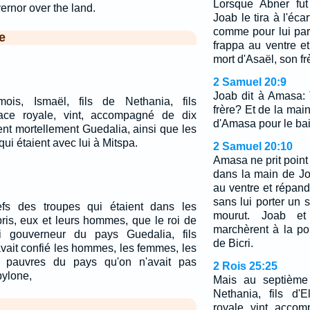
Lorsque Abner fut
rnor over the land.
Joab le tira à l'éca
comme pour lui parle
e
frappa au ventre et
mort d'Asaël, son fr
2 Samuel 20:9
Joab dit à Amasa: 
is, Ismaël, fils de Nethania, fils
frère? Et de la main 
ace royale, vint, accompagné de dix
d'Amasa pour le bai
ent mortellement Guedalia, ainsi que les
qui étaient avec lui à Mitspa.
2 Samuel 20:10
Amasa ne prit point 
dans la main de Jo
au ventre et répandi
sans lui porter un
fs des troupes qui étaient dans les
mourut. Joab et
is, eux et leurs hommes, que le roi de
marchèrent à la po
i gouverneur du pays Guedalia, fils
de Bicri.
 avait confié les hommes, les femmes, les
s pauvres du pays qu'on n'avait pas
2 Rois 25:25
ylone,
Mais au septième 
Nethania, fils d'
royale, vint, acc