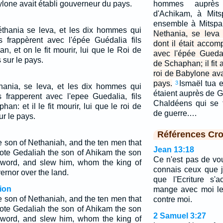
ylone avait établi gouverneur du pays.
hommes auprès 
d'Achikam, à Mits
ensemble à Mitsp
éthania se leva, et les dix hommes qui
Nethania, se leva
ls frappèrent avec l'épée Guédalia fils
dont il était accom
n, et on le fit mourir, lui que le Roi de
avec l'épée Guedali
sur le pays.
de Schaphan; il fit 
roi de Babylone ava
pays.
Ismaël tua e
3
thania, se leva, et les dix hommes qui
étaient auprès de G
ls frapperent avec l'epee Guedalia, fils
Chaldéens qui se t
an: et il le fit mourir, lui que le roi de
de guerre.…
ur le pays.
Références Cro
 son of Nethaniah, and the ten men that
Jean 13:18
ote Gedaliah the son of Ahikam the son
Ce n'est pas de vou
sword, and slew him, whom the king of
connais ceux que j'
rnor over the land.
que l'Ecriture s'
ion
mange avec moi le
 son of Nethaniah, and the ten men that
contre moi.
ote Gedaliah the son of Ahikam the son
2 Samuel 3:27
sword, and slew him, whom the king of