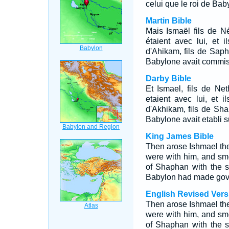
celui que le roi de Bab
Martin Bible
Mais Ismaël fils de N
étaient avec lui, et i
d'Ahikam, fils de Sapha
Babylone avait commis 
Darby Bible
Et Ismael, fils de Ne
etaient avec lui, et i
d'Akhikam, fils de Shaph
Babylone avait etabli s
King James Bible
Then arose Ishmael the
were with him, and sm
of Shaphan with the 
Babylon had made gove
English Revised Vers
Then arose Ishmael the
were with him, and sm
of Shaphan with the 