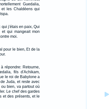
mortellement Guedalia,
s et les Chaldéens qui
itspa.
qui j'étais en paix, Qui
e et qui mangeait mon
contre moi.
l pour le bien, Et de la
ur.
t à répondre: Retourne,
uedalia, fils d'Achikam,
ue le roi de Babylone a
s de Juda, et reste avec
; ou bien, va partout où
ller. Le chef des gardes
s et des présents, et le