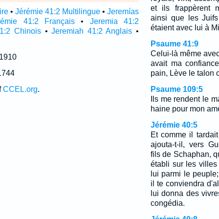
et ils frappèrent 
ire
•
Jérémie 41:2 Multilingue
•
Jeremías
ainsi que les Juif
rémie 41:2 Français
•
Jeremia 41:2
étaient avec lui à M
1:2 Chinois
•
Jeremiah 41:2 Anglais
•
Psaume 41:9
Celui-là même avec 
 1910
avait ma confianc
1744
pain, Lève le talon 
f
CCEL.org
.
Psaume 109:5
Ils me rendent le ma
haine pour mon amo
Jérémie 40:5
Et comme il tardai
ajouta-t-il, vers G
fils de Schaphan, q
établi sur les ville
lui parmi le peuple
il te conviendra d'a
lui donna des vivre
congédia.