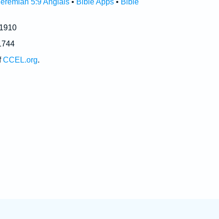
Jeremiah 5:9 Anglais
•
Bible Apps
•
Bible
 1910
1744
f
CCEL.org
.