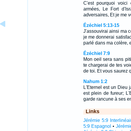
C'est pourquoi voici 
armées, Le Fort d'Isr
adversaires, Et je me 
Ézéchiel 5:13-15
J'assouvirai ainsi ma c
je me donnerai satisfact
parlé dans ma colère, 
Ézéchiel 7:9
Mon oeil sera sans piti
te chargerai de tes voi
de toi. Et vous saurez q
Nahum 1:2
L'Eternel est un Dieu j
est plein de fureur; L
garde rancune à ses e
Links
Jérémie 5:9 Interlinéai
5:9 Espagnol
•
Jérémi