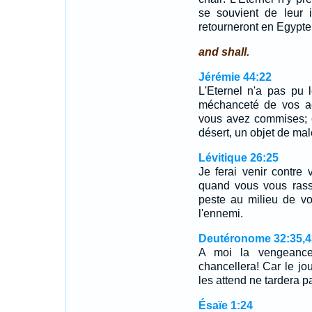
se souvient de leur i
retourneront en Egypte
and shall.
Jérémie 44:22
L'Eternel n'a pas pu 
méchanceté de vos ac
vous avez commises; e
désert, un objet de mal
Lévitique 26:25
Je ferai venir contre
quand vous vous rasse
peste au milieu de vo
l'ennemi.
Deutéronome 32:35,4
A moi la vengeance 
chancellera! Car le jo
les attend ne tardera 
Ésaïe 1:24