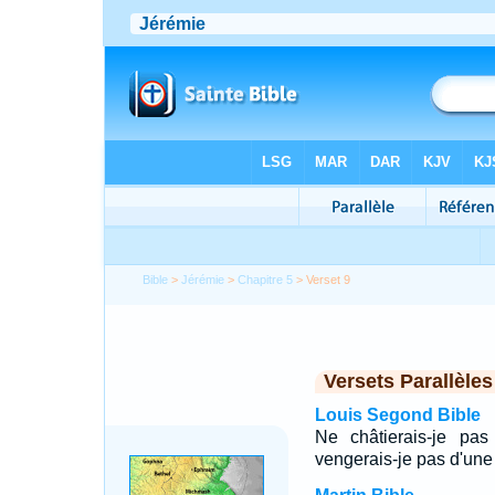
Bible
>
Jérémie
>
Chapitre 5
> Verset 9
Versets Parallèles
Louis Segond Bible
Ne châtierais-je pas
vengerais-je pas d'une 