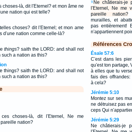
Ne châtierais-je 
9
s choses-là, dit l'Eternel? et mon âme ne
l'Eternel, Ne me 
une nation qui est telle?
pareille nation?
murailles, et abat
pas entièrement! 
telles choses? dit l'Eternel; et mon ame
n'appartiennent poin
as d'une nation comme celle-là?
Références Cro
ese
things
? saith the LORD: and shall not
Ésaïe 57:6
such a nation as this?
C'est dans les pier
ion
qu'est ton partage, V
hese things? saith the LORD: and shall not
à elles que tu vers
such a nation as this?
fais des offrandes:
à cela?
e
Jérémie 5:10
Montez sur ses mura
ne détruisez pas e
ceps Qui n'appartien
 ces choses-là, dit l'Eternel, Ne me
Jérémie 5:29
pareille nation?
Ne châtierais-je 
l'Eternel, Ne me 