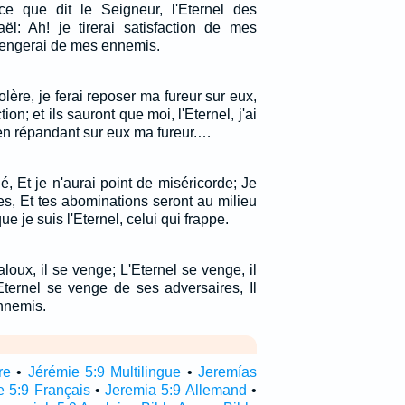
ce que dit le Seigneur, l'Eternel des
aël: Ah! je tirerai satisfaction de mes
vengerai de mes ennemis.
olère, je ferai reposer ma fureur sur eux,
ion; et ils sauront que moi, l'Eternel, j'ai
en répandant sur eux ma fureur.…
é, Et je n'aurai point de miséricorde; Je
es, Et tes abominations seront au milieu
ue je suis l'Eternel, celui qui frappe.
aloux, il se venge; L'Eternel se venge, il
'Eternel se venge de ses adversaires, Il
nnemis.
re
•
Jérémie 5:9 Multilingue
•
Jeremías
e 5:9 Français
•
Jeremia 5:9 Allemand
•