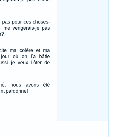
je pas pour ces choses-
 Ne me vengerais-je pas
n?
xcite ma colère et ma
 jour où on l'a bâtie
ussi je veux l'ôter de
hé, nous avons été
int pardonné!