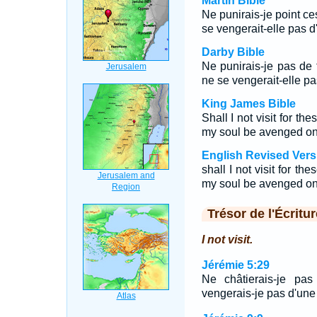
Martin Bible
Ne punirais-je point ce
se vengerait-elle pas d'
Darby Bible
Ne punirais-je pas de 
ne se vengerait-elle p
King James Bible
Shall I not visit for th
my soul be avenged on 
English Revised Vers
shall I not visit for t
my soul be avenged on 
Trésor de l'Écritur
I not visit.
Jérémie 5:29
Ne châtierais-je pas
vengerais-je pas d'une 