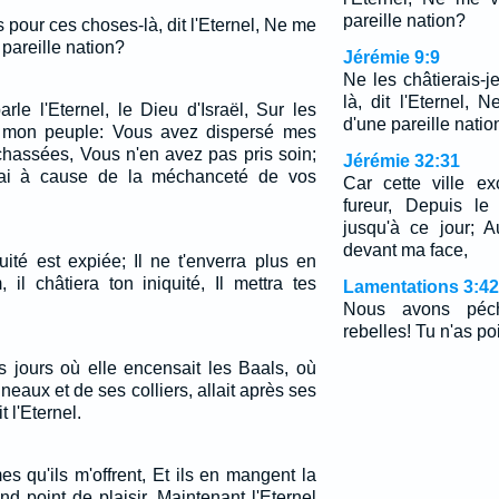
pareille nation?
s pour ces choses-là, dit l'Eternel, Ne me
pareille nation?
Jérémie 9:9
Ne les châtierais-
là, dit l'Eternel,
rle l'Eternel, le Dieu d'Israël, Sur les
d'une pareille natio
t mon peuple: Vous avez dispersé mes
chassées, Vous n'en avez pas pris soin;
Jérémie 32:31
erai à cause de la méchanceté de vos
Car cette ville e
fureur, Depuis le
jusqu'à ce jour; A
devant ma face,
uité est expiée; Il ne t'enverra plus en
, il châtiera ton iniquité, Il mettra tes
Lamentations 3:42
Nous avons péc
rebelles! Tu n'as po
es jours où elle encensait les Baals, où
neaux et de ses colliers, allait après ses
t l'Eternel.
es qu'ils m'offrent, Et ils en mangent la
end point de plaisir. Maintenant l'Eternel