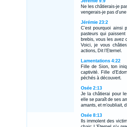
Jérémie 9:9
Ne les châtierais-je pa
vengerais-je pas d'une 
Jérémie 23:2
C'est pourquoi ainsi pa
pasteurs qui paissen
brebis, vous les avez 
Voici, je vous châti
actions, Dit l'Eternel.
Lamentations 4:22
Fille de Sion, ton iniq
captivité. Fille d'Edom
péchés à découvert.
Osée 2:13
Je la châtierai pour l
elle se paraît de ses an
amants, et m'oubliait, di
Osée 8:13
Ils immolent des victim
chair: L'Eternel n'y pr