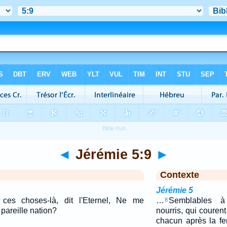
◄
Jérémie 5:9
►
Contexte
Jérémie 5
 ces choses-là, dit l'Eternel, Ne me
…
Semblables 
8
pareille nation?
nourris, qui courent
chacun après la f