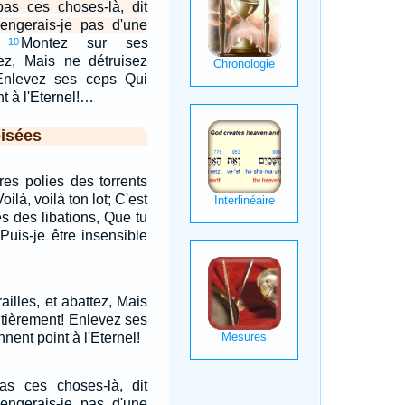
pas ces choses-là, dit
vengerais-je pas d'une
Montez sur ses
10
tez, Mais ne détruisez
Enlevez ses ceps Qui
t à l'Eternel!…
isées
res polies des torrents
oilà, voilà ton lot; C'est
es des libations, Que tu
 Puis-je être insensible
illes, et abattez, Mais
ntièrement! Enlevez ses
nent point à l'Eternel!
pas ces choses-là, dit
vengerais-je pas d'une