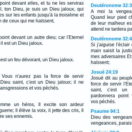
oint devant elles, et tu ne les serviras
Deutéronome 32:
el, ton Dieu, je suis un Dieu jaloux, qui
A moi la vengeanc
es sur les enfants jusqu'à la troisième et
Quand leur pied ch
n de ceux qui me haïssent,
de leur malheur es
attend ne tardera pa
oint devant un autre dieu; car l'Eternel
Deutéronome 32:
il est un Dieu jaloux.
Si j'aiguise l'écla
main saisit la jus
mes adversaires Et
 est un feu dévorant, un Dieu jaloux.
haïssent;
Josué 24:19
 Vous n'aurez pas la force de servir
Josué dit au peupl
 Dieu saint, c'est un Dieu jaloux; il ne
force de servir l'Et
ransgressions et vos péchés.
saint, c'est un
pardonnera point 
vos péchés.
omme un héros, Il excite son ardeur
e; Il élève la voix, il jette des cris, Il
Psaume 94:1
tre ses ennemis.
Dieu des vengeanc
vengeances, parais