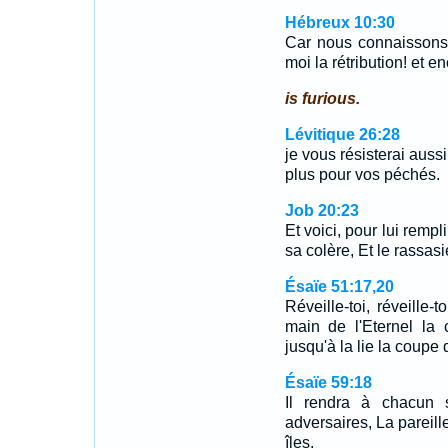
Hébreux 10:30
Car nous connaissons 
moi la rétribution! et 
is furious.
Lévitique 26:28
je vous résisterai aussi
plus pour vos péchés.
Job 20:23
Et voici, pour lui rempl
sa colère, Et le rassasi
Ésaïe 51:17,20
Réveille-toi, réveille-
main de l'Eternel la
jusqu'à la lie la coup
Ésaïe 59:18
Il rendra à chacun 
adversaires, La pareill
îles.