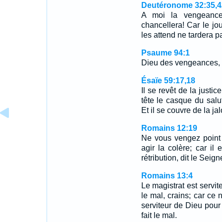
Deutéronome 32:35,4
A moi la vengeance 
chancellera! Car le jo
les attend ne tardera 
Psaume 94:1
Dieu des vengeances, 
Ésaïe 59:17,18
Il se revêt de la justi
tête le casque du salu
Et il se couvre de la 
Romains 12:19
Ne vous vengez point
agir la colère; car il
rétribution, dit le Seign
Romains 13:4
Le magistrat est servit
le mal, crains; car ce n
serviteur de Dieu pour
fait le mal.