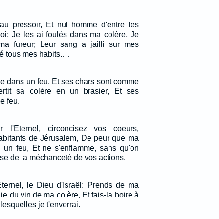
r au pressoir, Et nul homme d'entre les
oi; Je les ai foulés dans ma colère, Je
ma fureur; Leur sang a jailli sur mes
llé tous mes habits.…
rive dans un feu, Et ses chars sont comme
vertit sa colère en un brasier, Et ses
e feu.
r l'Eternel, circoncisez vos coeurs,
bitants de Jérusalem, De peur que ma
 un feu, Et ne s'enflamme, sans qu'on
ause de la méchanceté de vos actions.
Eternel, le Dieu d'Israël: Prends de ma
e du vin de ma colère, Et fais-la boire à
lesquelles je t'enverrai.