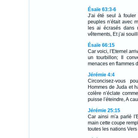
Ésaïe 63:3-6
J'ai été seul à foule
peuples n'était avec m
les ai écrasés dans 
vêtements, Et j'ai soui
Ésaïe 66:15
Car voici, l'Eternel ar
un tourbillon; Il con
menaces en flammes d
Jérémie 4:4
Circoncisez-vous pou
Hommes de Juda et ha
colère n'éclate comme
puisse l'éteindre, A c
Jérémie 25:15
Car ainsi m'a parlé l'
main cette coupe rempli
toutes les nations Vers 