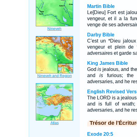
Martin Bible
Le[Dieu] Fort est jalou
vengeur, et il a la f
venge de ses adversair
Darby Bible
C'est un *Dieu jaloux 
vengeur et plein de f
adversaires et garde s
King James Bible
God
is
jealous, and th
and
is
furious; the
adversaries, and he re
English Revised Vers
The LORD is a jealou
and is full of wrat
adversaries, and he res
Trésor de l'Écritur
Exode 20:5