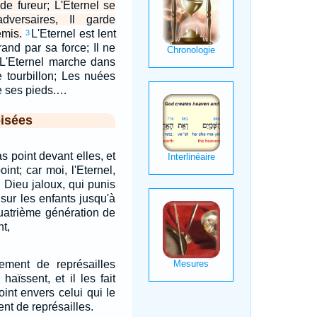
 de fureur; L'Eternel se
versaires, Il garde
mis.
L'Eternel est lent
3
grand par sa force; Il ne
 L'Eternel marche dans
e tourbillon; Les nuées
e ses pieds.…
isées
s point devant elles, et
oint; car moi, l'Eternel,
n Dieu jaloux, qui punis
 sur les enfants jusqu'à
quatrième génération de
t,
tement de représailles
haïssent, et il les fait
point envers celui qui le
ent de représailles.