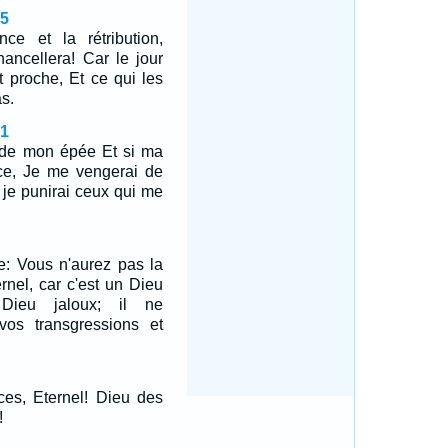
35
e et la rétribution,
ancellera! Car le jour
t proche, Et ce qui les
s.
41
ir de mon épée Et si ma
tice, Je me vengerai de
 je punirai ceux qui me
e: Vous n'aurez pas la
ernel, car c'est un Dieu
 Dieu jaloux; il ne
vos transgressions et
es, Eternel! Dieu des
!