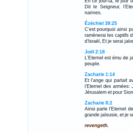
En ce jour-là, le jour 
Dit le Seigneur, l'E
narines.
Ézéchiel 39:25
C'est pourquoi ainsi pa
ramènerai les captifs d
d'Israël, Et je serai ja
Joël 2:18
L'Eternel est ému de j
peuple.
Zacharie 1:14
Et l'ange qui parlait a
l'Eternel des armées:
Jérusalem et pour Sion
Zacharie 8:2
Ainsi parle l'Eternel 
grande jalousie, et je s
revengeth.