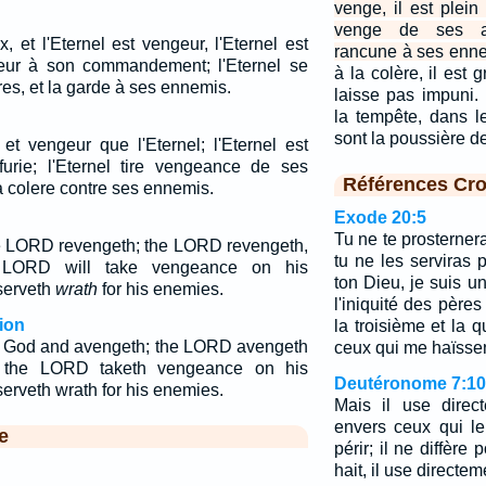
venge, il est plein
venge de ses ad
x, et l'Eternel est vengeur, l'Eternel est
rancune à ses enne
ureur à son commandement; l'Eternel se
à la colère, il est 
es, et la garde à ses ennemis.
laisse pas impuni.
la tempête, dans l
sont la poussière d
et vengeur que l'Eternel; l'Eternel est
urie; l'Eternel tire vengeance de ses
Références Cro
a colere contre ses ennemis.
Exode 20:5
Tu ne te prosternera
e LORD revengeth; the LORD revengeth,
tu ne les serviras p
 LORD will take vengeance on his
ton Dieu, je suis u
serveth
wrath
for his enemies.
l'iniquité des pères
ion
la troisième et la 
s God and avengeth; the LORD avengeth
ceux qui me haïssen
h; the LORD taketh vengeance on his
Deutéronome 7:10
erveth wrath for his enemies.
Mais il use direc
envers ceux qui le 
e
périr; il ne diffère 
hait, il use directem