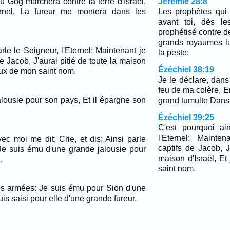
où Gog marchera contre la terre d'Israël,
Jérémie 28:8
ternel, La fureur me montera dans les
Les prophètes qui
avant toi, dès le
prophétisé contre d
grands royaumes la
rle le Seigneur, l'Eternel: Maintenant je
la peste;
e Jacob, J'aurai pitié de toute la maison
Ézéchiel 38:19
loux de mon saint nom.
Je le déclare, dans
feu de ma colère, En
alousie pour son pays, Et il épargne son
grand tumulte Dans 
Ézéchiel 39:25
C'est pourquoi ai
l'Eternel: Mainte
vec moi me dit: Crie, et dis: Ainsi parle
captifs de Jacob, J
 Je suis ému d'une grande jalousie pour
maison d'Israël, Et
,
saint nom.
des armées: Je suis ému pour Sion d'une
uis saisi pour elle d'une grande fureur.