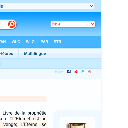
. Livre de la prophétie
sch.
L'Eternel est un
2
e venge; L'Eternel se