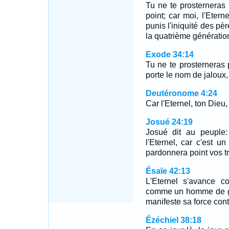
Tu ne te prosterneras p
point; car moi, l'Etern
punis l'iniquité des pèr
la quatrième génératio
Exode 34:14
Tu ne te prosterneras p
porte le nom de jaloux, 
Deutéronome 4:24
Car l'Eternel, ton Dieu,
Josué 24:19
Josué dit au peuple:
l'Eternel, car c'est un
pardonnera point vos t
Ésaïe 42:13
L'Eternel s'avance c
comme un homme de guerr
manifeste sa force con
Ézéchiel 38:18