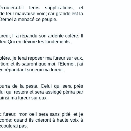
écoutera-t-il leurs supplications, et
de leur mauvaise voie; car grande est la
l'Eternel a menacé ce peuple.
ureur, Il a répandu son ardente colère; Il
feu Qui en dévore les fondements.
olère, je ferai reposer ma fureur sur eux,
ion; et ils sauront que moi, l'Eternel, j'ai
en répandant sur eux ma fureur.
ourra de la peste, Celui qui sera près
ui qui restera et sera assiégé périra par
ainsi ma fureur sur eux.
c fureur; mon oeil sera sans pitié, et je
corde; quand ils crieront à haute voix à
écouterai pas.