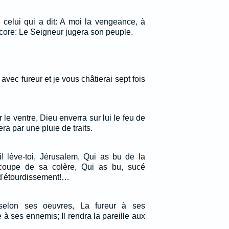
celui qui a dit: A moi la vengeance, à
encore: Le Seigneur jugera son peuple.
 avec fureur et je vous châtierai sept fois
ir le ventre, Dieu enverra sur lui le feu de
era par une pluie de traits.
toi! lève-toi, Jérusalem, Qui as bu de la
 coupe de sa colère, Qui as bu, sucé
e d'étourdissement!…
selon ses oeuvres, La fureur à ses
e à ses ennemis; Il rendra la pareille aux