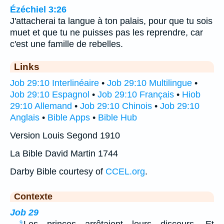
Ézéchiel 3:26
J'attacherai ta langue à ton palais, pour que tu sois
muet et que tu ne puisses pas les reprendre, car
c'est une famille de rebelles.
Links
Job 29:10 Interlinéaire
•
Job 29:10 Multilingue
•
Job 29:10 Espagnol
•
Job 29:10 Français
•
Hiob
29:10 Allemand
•
Job 29:10 Chinois
•
Job 29:10
Anglais
•
Bible Apps
•
Bible Hub
Version Louis Segond 1910
La Bible David Martin 1744
Darby Bible courtesy of
CCEL.org
.
Contexte
Job 29
…
Les princes arrêtaient leurs discours, Et
9