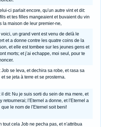
lui-ci parlait encore, qu'un autre vint et dit:
fils et tes filles mangeaient et buvaient du vin
 la maison de leur premier-ne,
 voici, un grand vent est venu de delà le
rt et a donne contre les quatre coins de la
on, et elle est tombee sur les jeunes gens et
sont morts; et j'ai echappe, moi seul, pour te
noncer.
 Job se leva, et dechira sa robe, et rasa sa
, et se jeta à terre et se prosterna.
 il dit: Nu je suis sorti du sein de ma mere, et
'y retournerai; l'Eternel a donne, et l'Eternel a
; que le nom de l'Eternel soit beni!
 tout cela Job ne pecha pas, et n'attribua