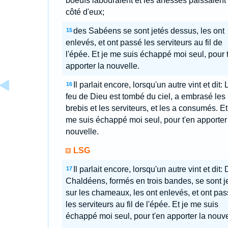
boeufs labouraient et les ânesses paissaient
côté d'eux;
des Sabéens se sont jetés dessus, les ont
15
enlevés, et ont passé les serviteurs au fil de
l'épée. Et je me suis échappé moi seul, pour 
apporter la nouvelle.
Il parlait encore, lorsqu'un autre vint et dit: 
16
feu de Dieu est tombé du ciel, a embrasé les
brebis et les serviteurs, et les a consumés. Et
me suis échappé moi seul, pour t'en apporter
nouvelle.
LSG
Il parlait encore, lorsqu'un autre vint et dit:
17
Chaldéens, formés en trois bandes, se sont j
sur les chameaux, les ont enlevés, et ont pa
les serviteurs au fil de l'épée. Et je me suis
échappé moi seul, pour t'en apporter la nouve