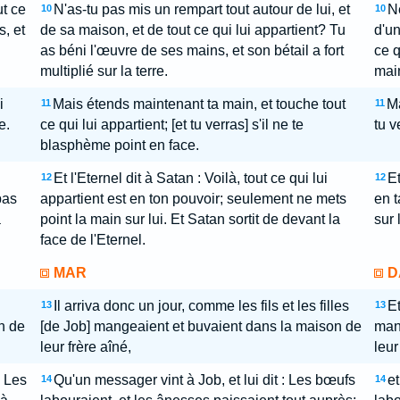
ut ce
N'as-tu pas mis un rempart tout autour de lui, et
Ne
10
10
s, et
de sa maison, et de tout ce qui lui appartient? Tu
d'un
as béni l'œuvre de ses mains, et son bétail a fort
ce q
multiplié sur la terre.
main
i
Mais étends maintenant ta main, et touche tout
Ma
11
11
e.
ce qui lui appartient; [et tu verras] s'il ne te
tu v
blasphème point en face.
Et l'Eternel dit à Satan : Voilà, tout ce qui lui
Et
12
12
pas
appartient est en ton pouvoir; seulement ne mets
en t
a
point la main sur lui. Et Satan sortit de devant la
sur 
face de l'Eternel.
MAR
D
Il arriva donc un jour, comme les fils et les filles
Et
13
13
n de
[de Job] mangeaient et buvaient dans la maison de
man
leur frère aîné,
leur
: Les
Qu'un messager vint à Job, et lui dit : Les bœufs
et
14
14