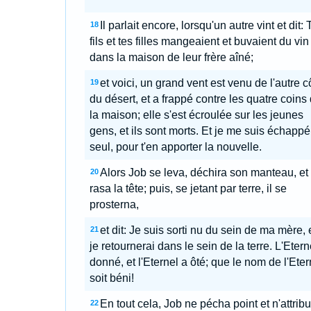
Il parlait encore, lorsqu'un autre vint et dit: 
18
fils et tes filles mangeaient et buvaient du vin
dans la maison de leur frère aîné;
et voici, un grand vent est venu de l'autre c
19
du désert, et a frappé contre les quatre coins
la maison; elle s'est écroulée sur les jeunes
gens, et ils sont morts. Et je me suis échapp
seul, pour t'en apporter la nouvelle.
Alors Job se leva, déchira son manteau, et
20
rasa la tête; puis, se jetant par terre, il se
prosterna,
et dit: Je suis sorti nu du sein de ma mère, 
21
je retournerai dans le sein de la terre. L'Etern
donné, et l'Eternel a ôté; que le nom de l'Eter
soit béni!
En tout cela, Job ne pécha point et n'attrib
22