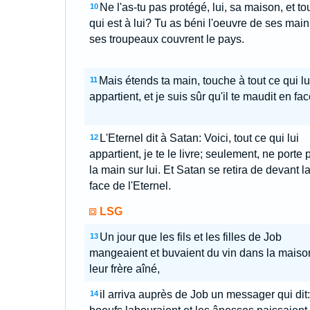
Ne l'as-tu pas protégé, lui, sa maison, et to
10
qui est à lui? Tu as béni l'oeuvre de ses main
ses troupeaux couvrent le pays.
Mais étends ta main, touche à tout ce qui lu
11
appartient, et je suis sûr qu'il te maudit en fac
L'Eternel dit à Satan: Voici, tout ce qui lui
12
appartient, je te le livre; seulement, ne porte 
la main sur lui. Et Satan se retira de devant l
face de l'Eternel.
LSG
Un jour que les fils et les filles de Job
13
mangeaient et buvaient du vin dans la maiso
leur frère aîné,
il arriva auprès de Job un messager qui dit
14