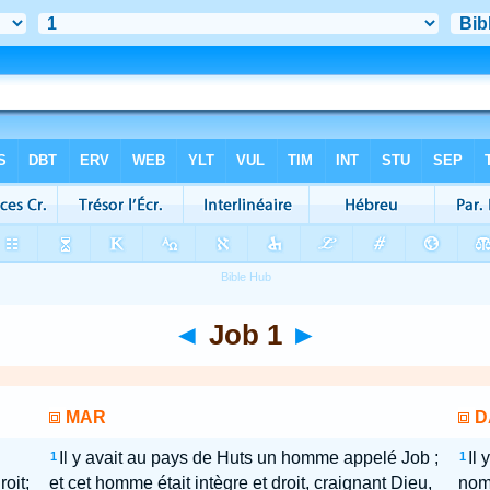
◄
Job 1
►
MAR
D
Il y avait au pays de Huts un homme appelé Job ;
Il
1
1
oit;
et cet homme était intègre et droit, craignant Dieu,
nom 