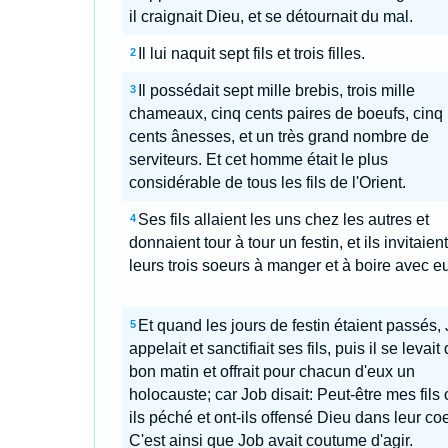
il craignait Dieu, et se détournait du mal.
Il lui naquit sept fils et trois filles.
2
Il possédait sept mille brebis, trois mille
3
chameaux, cinq cents paires de boeufs, cinq
cents ânesses, et un très grand nombre de
serviteurs. Et cet homme était le plus
considérable de tous les fils de l'Orient.
Ses fils allaient les uns chez les autres et
4
donnaient tour à tour un festin, et ils invitaient
leurs trois soeurs à manger et à boire avec e
Et quand les jours de festin étaient passés,
5
appelait et sanctifiait ses fils, puis il se levait
bon matin et offrait pour chacun d'eux un
holocauste; car Job disait: Peut-être mes fils 
ils péché et ont-ils offensé Dieu dans leur coe
C'est ainsi que Job avait coutume d'agir.