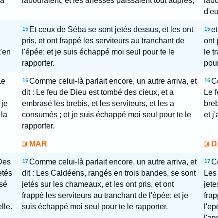
 à
labouraient, et les ânesses paissaient tout auprès;
labo
d'eu
Et ceux de Séba se sont jetés dessus, et les ont
e
15
15
pris, et ont frappé les serviteurs au tranchant de
ont 
t'en
l'épée; et je suis échappé moi seul pour te le
le t
rapporter.
pour
Le
Comme celui-là parlait encore, un autre arriva, et
Ce
16
16
dit : Le feu de Dieu est tombé des cieux, et a
Le f
 je
embrasé les brebis, et les serviteurs, et les a
breb
 la
consumés ; et je suis échappé moi seul pour te le
et j
rapporter.
MAR
D
 Des
Comme celui-là parlait encore, un autre arriva, et
Ce
17
17
etés
dit : Les Caldéens, rangés en trois bandes, se sont
Les 
ssé
jetés sur les chameaux, et les ont pris, et ont
jete
frappé les serviteurs au tranchant de l'épée; et je
frap
lle.
suis échappé moi seul pour te le rapporter.
l'ep
l'an