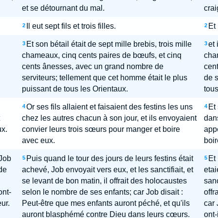
et se détournant du mal.
crai
Il eut sept fils et trois filles.
Et 
2
2
Et son bétail était de sept mille brebis, trois mille
et 
3
3
chameaux, cinq cents paires de bœufs, et cinq
cham
cents ânesses, avec un grand nombre de
cent
serviteurs; tellement que cet homme était le plus
de s
puissant de tous les Orientaux.
tous
Or ses fils allaient et faisaient des festins les uns
Et 
4
4
chez les autres chacun à son jour, et ils envoyaient
dans
ux.
convier leurs trois sœurs pour manger et boire
appe
avec eux.
boir
 Job
Puis quand le tour des jours de leurs festins était
Et 
5
5
 de
achevé, Job envoyait vers eux, et les sanctifiait, et
etai
se levant de bon matin, il offrait des holocaustes
sanc
ont-
selon le nombre de ses enfants; car Job disait :
offr
ur.
Peut-être que mes enfants auront péché, et qu'ils
car 
auront blasphémé contre Dieu dans leurs cœurs.
ont-