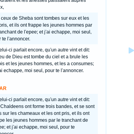
uraient et les anesses paissaient aupres
x,
t ceux de Sheba sont tombes sur eux et les
pris, et ils ont frappe les jeunes hommes par
ranchant de l'epee; et j'ai echappe, moi seul,
 te l'annoncer.
lui-ci parlait encore, qu'un autre vint et dit:
eu de Dieu est tombe du ciel et a brule les
is et les jeunes hommes, et les a consumes;
'ai echappe, moi seul, pour te l'annoncer.
AR
lui-ci parlait encore, qu'un autre vint et dit:
Chaldeens ont forme trois bandes, et se sont
s sur les chameaux et les ont pris, et ils ont
pe les jeunes hommes par le tranchant de
ee; et j'ai echappe, moi seul, pour te
noncer.