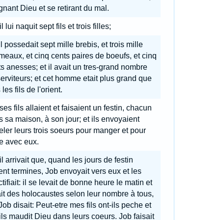
gnant Dieu et se retirant du mal.
il lui naquit sept fils et trois filles;
il possedait sept mille brebis, et trois mille
eaux, et cinq cents paires de boeufs, et cinq
s anesses; et il avait un tres-grand nombre
erviteurs; et cet homme etait plus grand que
 les fils de l'orient.
ses fils allaient et faisaient un festin, chacun
 sa maison, à son jour; et ils envoyaient
ler leurs trois soeurs pour manger et pour
e avec eux.
il arrivait que, quand les jours de festin
ent termines, Job envoyait vers eux et les
tifiait: il se levait de bonne heure le matin et
ait des holocaustes selon leur nombre à tous,
Job disait: Peut-etre mes fils ont-ils peche et
ils maudit Dieu dans leurs coeurs. Job faisait