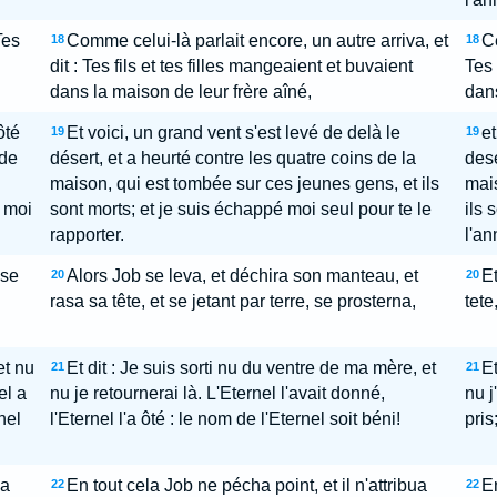
Tes
Comme celui-là parlait encore, un autre arriva, et
Ce
18
18
dit : Tes fils et tes filles mangeaient et buvaient
Tes 
dans la maison de leur frère aîné,
dans
ôté
Et voici, un grand vent s'est levé de delà le
et
19
19
 de
désert, et a heurté contre les quatre coins de la
dese
maison, qui est tombée sur ces jeunes gens, et ils
mais
é moi
sont morts; et je suis échappé moi seul pour te le
ils 
rapporter.
l'an
 se
Alors Job se leva, et déchira son manteau, et
Et
20
20
rasa sa tête, et se jetant par terre, se prosterna,
tete
et nu
Et dit : Je suis sorti nu du ventre de ma mère, et
Et
21
21
el a
nu je retournerai là. L'Eternel l'avait donné,
nu j
nel
l'Eternel l'a ôté : le nom de l'Eternel soit béni!
pris
ua
En tout cela Job ne pécha point, et il n'attribua
En
22
22