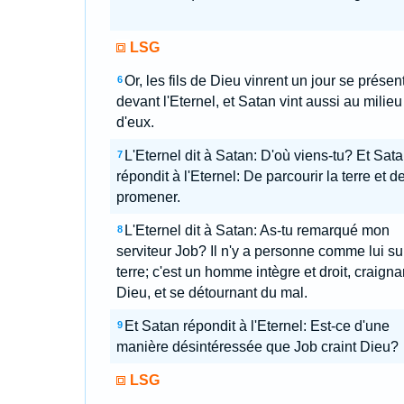
LSG
Or, les fils de Dieu vinrent un jour se présen
6
devant l'Eternel, et Satan vint aussi au milieu
d'eux.
L'Eternel dit à Satan: D'où viens-tu? Et Sat
7
répondit à l'Eternel: De parcourir la terre et d
promener.
L'Eternel dit à Satan: As-tu remarqué mon
8
serviteur Job? Il n'y a personne comme lui sur
terre; c'est un homme intègre et droit, craigna
Dieu, et se détournant du mal.
Et Satan répondit à l'Eternel: Est-ce d'une
9
manière désintéressée que Job craint Dieu?
LSG