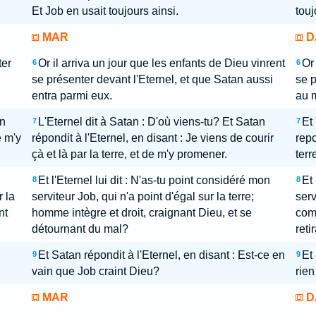
Et Job en usait toujours ainsi.
touj
MAR
D
ter
Or il arriva un jour que les enfants de Dieu vinrent
Or 
6
6
se présenter devant l'Eternel, et que Satan aussi
se p
entra parmi eux.
au m
an
L'Eternel dit à Satan : D'où viens-tu? Et Satan
Et 
7
7
e m'y
répondit à l'Eternel, en disant : Je viens de courir
repo
çà et là par la terre, et de m'y promener.
terr
Et l'Eternel lui dit : N'as-tu point considéré mon
Et
8
8
 la
serviteur Job, qui n'a point d'égal sur la terre;
serv
nt
homme intègre et droit, craignant Dieu, et se
comm
détournant du mal?
reti
Et Satan répondit à l'Eternel, en disant : Est-ce en
Et 
9
9
vain que Job craint Dieu?
rien
MAR
D