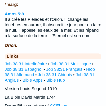
*marg:
Amos 5:8
Il a créé les Pléiades et l'Orion, Il change les
ténèbres en aurore, Il obscurcit le jour pour en faire
la nuit, Il appelle les eaux de la mer, Et les répand
à la surface de la terre: L'Eternel est son nom.
Orion.
Links
Job 38:31 Interlinéaire
•
Job 38:31 Multilingue
•
Job 38:31 Espagnol
•
Job 38:31 Français
•
Hiob
38:31 Allemand
•
Job 38:31 Chinois
•
Job 38:31
Anglais
•
Bible Apps
•
Bible Hub
Version Louis Segond 1910
La Bible David Martin 1744
Darby Bible courtesy of
CCEL.org
.