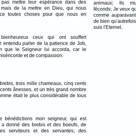
e pas mettre leur espérance dans des
animaux; Ils mul
, mais de la mettre en Dieu, qui nous
féconds; Je veux q
ce toutes choses pour que nous en
comme auparavant,
de bien qu'autrefoi
suis l'Eternel.
bienheureux ceux qui ont souffert
 entendu parler de la patience de Job,
n que le Seigneur lui accorda, car le
miséricorde et de compassion.
 brebis, trois mille chameaux, cinq cents
 cents ânesses, et un très grand nombre
homme était le plus considérable de tous
e bénédictions mon seigneur, qui est
ui a donné des brebis et des boeufs, de
 des serviteurs et des servantes, des