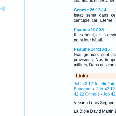
chameaux et des ânes
Genèse 26:12-14
Isaac sema dans ce p
centuple; car l'Eternel 
Psaume 107:38
Il les bénit, et ils de
point leur bétail.
Psaume 144:13-15
Nos greniers sont pl
provisions; Nos troupe
milliers, Dans nos c
Links
Job 42:12 Interlinéair
Espagnol
•
Job 42:12
42:12 Chinois
•
Job 42
Version Louis Segond
La Bible David Martin 