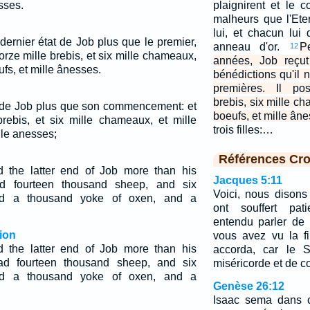
sses.
plaignirent et le 
malheurs que l'Eter
lui, et chacun lui
e dernier état de Job plus que le premier,
anneau d'or.
P
12
torze mille brebis, et six mille chameaux,
années, Job reçut
fs, et mille ânesses.
bénédictions qu'il 
premières. Il po
brebis, six mille c
fin de Job plus que son commencement: et
boeufs, et mille ân
brebis, et six mille chameaux, et mille
trois filles:…
lle anesses;
Références Cro
the latter end of Job more than his
Jacques 5:11
ad fourteen thousand sheep, and six
Voici, nous dison
nd a thousand yoke of oxen, and a
ont souffert pa
entendu parler de 
ion
vous avez vu la f
the latter end of Job more than his
accorda, car le S
ad fourteen thousand sheep, and six
miséricorde et de 
nd a thousand yoke of oxen, and a
Genèse 26:12
Isaac sema dans ce