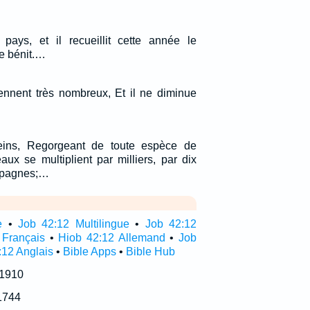
.
ays, et il recueillit cette année le
le bénit.…
viennent très nombreux, Et il ne diminue
eins, Regorgeant de toute espèce de
aux se multiplient par milliers, par dix
ampagnes;…
e
•
Job 42:12 Multilingue
•
Job 42:12
 Français
•
Hiob 42:12 Allemand
•
Job
:12 Anglais
•
Bible Apps
•
Bible Hub
 1910
1744