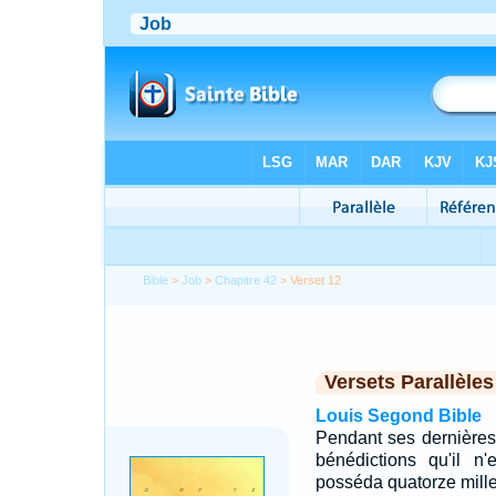
Bible
>
Job
>
Chapitre 42
> Verset 12
Versets Parallèles
Louis Segond Bible
Pendant ses dernières
bénédictions qu'il n
posséda quatorze mille 