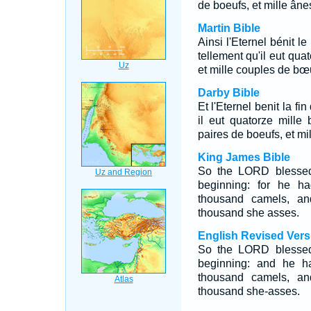
de boeufs, et mille âne
Martin Bible
Ainsi l'Eternel bénit l
tellement qu'il eut qua
et mille couples de bœu
Darby Bible
Et l'Eternel benit la 
il eut quatorze mille 
paires de boeufs, et mi
King James Bible
So the LORD blessed 
beginning: for he h
thousand camels, a
thousand she asses.
English Revised Vers
So the LORD blessed 
beginning: and he h
thousand camels, a
thousand she-asses.