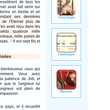
consolèrent de tous les
nel avait fait venir sur
 donna un kesita et un
endant ses dernières
 de l'Eternel plus de
n'en avait reçu dans les
sséda quatorze mille
hameaux, mille paires de
esses.
Il eut sept fils et
13
isées
s bienheureux ceux qui
tiemment. Vous avez
la patience de Job, et
in que le Seigneur lui
eigneur est plein de
compassion.
 pays, et il recueillit