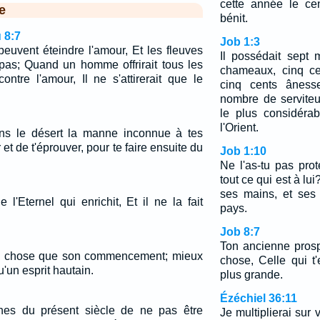
cette année le cen
e
bénit.
 8:7
Job 1:3
euvent éteindre l'amour, Et les fleuves
Il possédait sept m
pas; Quand un homme offrirait tous les
chameaux, cinq ce
ntre l'amour, Il ne s'attirerait que le
cinq cents âness
nombre de serviteu
le plus considérab
l'Orient.
ans le désert la manne inconnue à tes
r et de t'éprouver, pour te faire ensuite du
Job 1:10
Ne l'as-tu pas prot
tout ce qui est à lu
ses mains, et ses
 l'Eternel qui enrichit, Et il ne la fait
pays.
.
Job 8:7
Ton ancienne pros
une chose que son commencement; mieux
chose, Celle qui t
u'un esprit hautain.
plus grande.
Ézéchiel 36:11
es du présent siècle de ne pas être
Je multiplierai sur